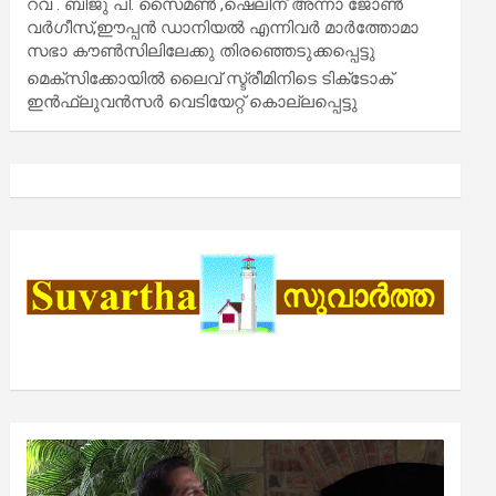
റവ . ബിജു പി. സൈമൺ ,ഷെലിന് അന്നാ ജോൺ
വർഗീസ്,ഈപ്പൻ ഡാനിയൽ എന്നിവർ മാർത്തോമാ
സഭാ കൗൺസിലിലേക്കു തിരഞ്ഞെടുക്കപ്പെട്ടു
മെക്സിക്കോയിൽ ലൈവ് സ്ട്രീമിനിടെ ടിക്‌ടോക്
ഇൻഫ്ലുവൻസർ വെടിയേറ്റ് കൊല്ലപ്പെട്ടു