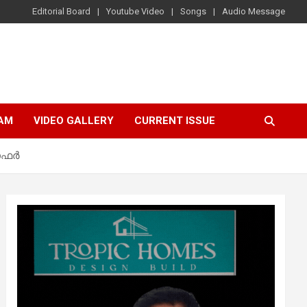
Editorial Board
Youtube Video
Songs
Audio Message
AM
VIDEO GALLERY
CURRENT ISSUE
 ഓഫർ