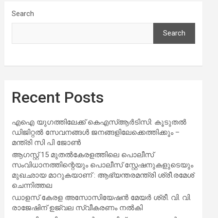
Search
Search
Recent Posts
എഐ യുഗത്തിലേക്ക് കെഎസ്ആർടിസി: കൂടുതൽ
ഡിജിറ്റൽ സേവനങ്ങൾ ജനങ്ങളിലേക്കെത്തിക്കും –
മന്ത്രി സി പി ജോൺ
ആഗസ്റ്റ് 15 മുതല്‍കേരളത്തിലെ പൊലീസ്
സംവിധാനത്തിന്റെയും പൊലീസ് സ്റ്റേഷനുകളുടെയും
മുഖഛായ മാറുകയാണ് : ആഭ്യന്തരമന്ത്രി ശ്രീ.രമേശ്
ചെന്നിത്തല
ഡാളസ് കേരള അസോസിയേഷൻ മേയർ ശ്രീ. വി. വി.
രാജേഷിന് ഉജ്വല സ്വീകരണം നൽകി