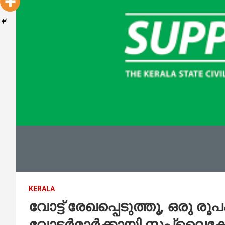
KERALA
വോട്ട് രേഖപ്പെടുത്തൂ, ഒരു രൂപക
വോട്ടർമാർക്കായി സപ്ലൈ