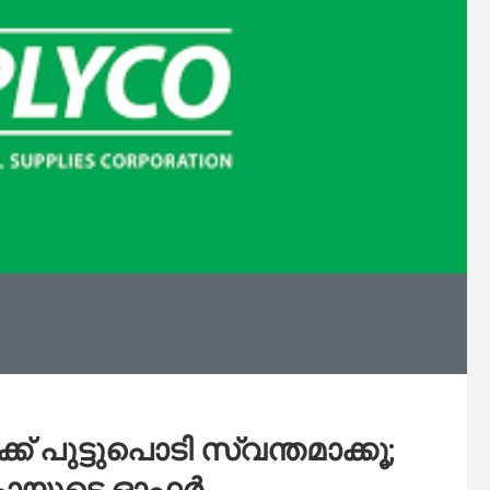
്ക് പുട്ടുപൊടി സ്വന്തമാക്കൂ;
കോയുടെ ഓഫർ