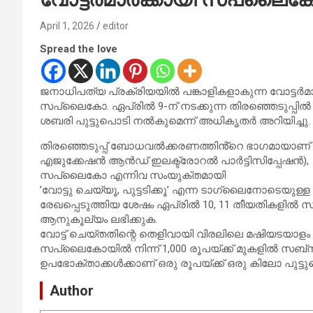
April 1, 2026
editor
Spread the love
ജനാധിപത്യ പ്രക്രിയയിൽ പങ്കാളികളാകുന്ന വോട്ടർമാര
സപ്ലൈകോ. ഏപ്രിൽ 9-ന് നടക്കുന്ന തിരഞ്ഞെടുപ്പിൽ വോട
ശബരി പുട്ടുപൊടി നൽകുമെന്ന് അധികൃതർ അറിയിച്ചു.
തിരഞ്ഞെടുപ്പ് ബോധവൽക്കരണത്തിൻ്റെ ഭാഗമായാണ് ജില്ലാ
എജുക്കേഷൻ ആൻഡ് ഇലക്ട്രോറൽ പാർട്ടിസിപ്പേഷൻ),
സപ്ലൈകോ എന്നിവ സംയുക്തമായി
​’വോട്ടു ചെയ്യൂ, പുട്ടടിക്കൂ’ എന്ന ടാഗ്‌ലൈനോടെയുള്ള
രേഖപ്പെടുത്തിയ ശേഷം ഏപ്രിൽ 10, 11 തീയതികളിൽ സ
ആനുകൂല്യം ലഭിക്കുക.
​വോട്ട് ചെയ്തതിന്റെ തെളിവായി വിരലിലെ മഷിയടയാളം
സപ്ലൈകോയിൽ നിന്ന് 1,000 രൂപയ്ക്ക് മുകളിൽ സബ്‌
ഉപഭോക്താക്കൾക്കാണ് ഒരു രൂപയ്ക്ക് ഒരു കിലോ പുട്ടു
Author