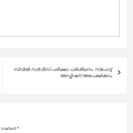
സിവിൽ സർവീസ് പരീക്ഷാ പരിശീലനം: സ്‌പോട്ട്
അഡ്മിഷന് അപേക്ഷിക്കാം
re marked
*