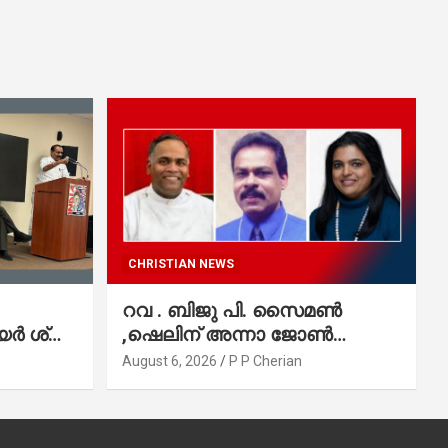
CHRISTIAN NEWS
റവ . ബിജു പി. സൈമൺ
 ശ്രീ.
,ഷെലിന് അന്നാ ജോൺ
്വല
വർഗീസ്,ഈപ്പൻ ഡാനിയൽ
August 6, 2026
P P Cherian
എന്നിവർ മാർത്തോമാ സഭാ
കൗൺസിലിലേക്കു
തിരഞ്ഞെടുക്കപ്പെട്ടു