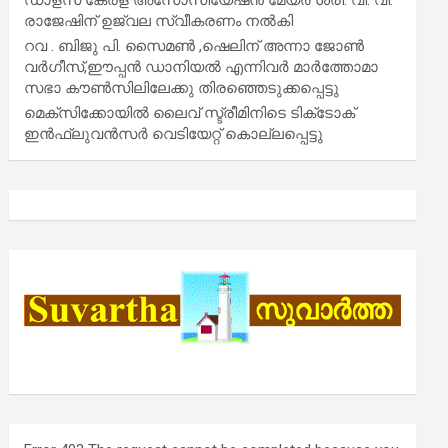
രാജേഷിന് ഉജ്വല സ്വീകരണം നൽകി
റവ . ബിജു പി. സൈമൺ ,ഷെലിന് അന്നാ ജോൺ
വർഗീസ്,ഈപ്പൻ ഡാനിയൽ എന്നിവർ മാർത്തോമാ
സഭാ കൗൺസിലിലേക്കു തിരഞ്ഞെടുക്കപ്പെട്ടു
മെക്സിക്കോയിൽ ലൈവ് സ്ട്രീമിനിടെ ടിക്‌ടോക്
ഇൻഫ്ലുവൻസർ വെടിയേറ്റ് കൊല്ലപ്പെട്ടു