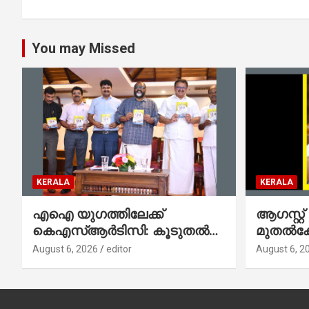
You may Missed
KERALA
KERALA
എഐ യുഗത്തിലേക്ക്
ആഗസ്റ്റ്
കെഎസ്ആർടിസി: കൂടുതൽ
മുതല്‍
ഡിജിറ്റൽ സേവനങ്ങൾ
സംവിധാ
August 6, 2026
editor
August 6, 2
ജനങ്ങളിലേക്കെത്തിക്കും –
പൊലീസ്
മന്ത്രി സി പി ജോൺ
മുഖഛായ
ആഭ്യന്ത