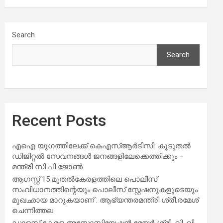
Search
Search
Recent Posts
എഐ യുഗത്തിലേക്ക് കെഎസ്ആർടിസി: കൂടുതൽ
ഡിജിറ്റൽ സേവനങ്ങൾ ജനങ്ങളിലേക്കെത്തിക്കും –
മന്ത്രി സി പി ജോൺ
ആഗസ്റ്റ് 15 മുതല്‍കേരളത്തിലെ പൊലീസ്
സംവിധാനത്തിന്റെയും പൊലീസ് സ്റ്റേഷനുകളുടെയും
മുഖഛായ മാറുകയാണ് : ആഭ്യന്തരമന്ത്രി ശ്രീ.രമേശ്
ചെന്നിത്തല
ഡാളസ് കേരള അസോസിയേഷൻ മേയർ ശ്രീ. വി. വി.