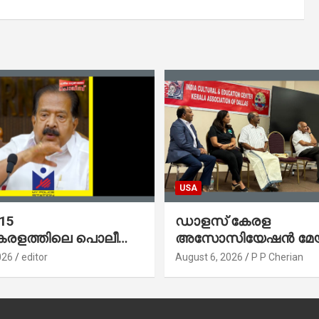
USA
 15
ഡാളസ് കേരള
കേരളത്തിലെ പൊലീസ്
അസോസിയേഷൻ മേയർ
നത്തിന്റെയും
വി. വി. രാജേഷിന് ഉജ
026
editor
August 6, 2026
P P Cherian
 സ്റ്റേഷനുകളുടെയും
സ്വീകരണം നൽകി
 മാറുകയാണ് :
രമന്ത്രി ശ്രീ.രമേശ്