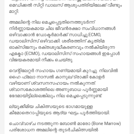
മെഡിക്കൽ സിറ്റി ഡാലസ് ആശുപത്രിയിലേക്ക് വീണ്ടും
മാറ്റി.
അമലിന്റെ നില മെച്ചപ്പെട്ടതിനെത്തുടർന്ന്
നിർണ്ണായകമായ ചില ജീവൻരക്ഷാ സംവിധാനങ്ങൾ
ഒഴിവാക്കാൻ ഡോക്ടർമാർക്ക് സാധിച്ചു.ECMO,
ഡയാലിസിസ് ഒഴിവാക്കി: ശരീരത്തിന് കൃത്രിമ
ഓക്സിജനും രക്തശുദ്ധീകരണവും നൽകിയിരുന്ന
എക്മോ (ECMO), ഡയാലിസിസ് സഹായങ്ങൾ ഇപ്പോൾ
വിജയകരമായി നീക്കം ചെയ്തു.
വെന്റിലേറ്റർ സഹായം ഗണ്യമായി കുറച്ചു. നിലവിൽ
ഹൈ ഫ്ലോ നാസൽ കാനുല/ട്രാക്കി കോളർ
വഴിയാണ് ശ്വസനസഹായം നൽകുന്നത്.
ശ്വാസകോശത്തിലെ അണുബാധ പൂർണ്ണമായി
ഭേദമായിട്ടില്ലെങ്കിലും നില മെച്ചപ്പെടുന്നുണ്ട്.
ല്യൂക്കീമിയ ചികിത്സയുടെ ഭാഗമായുള്ള
കീമോതെറാപ്പിയുടെ ആദ്യ ഘട്ടം പൂർത്തിയായി.
ചൊവ്വാഴ്ച നടത്തുന്ന ബോൺ മാരോ (Bone Marrow)
പരിശോധന അമലിന്റെ തുടർചികിത്സയിൽ