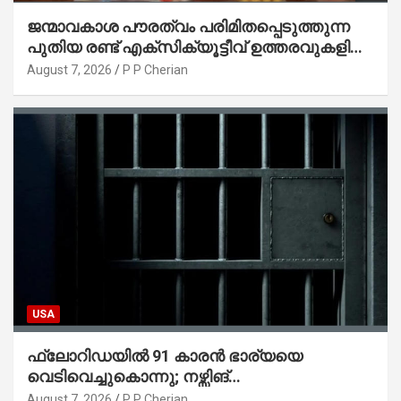
ജന്മാവകാശ പൗരത്വം പരിമിതപ്പെടുത്തുന്ന
പുതിയ രണ്ട് എക്സിക്യൂട്ടീവ് ഉത്തരവുകളിൽ
ട്രംപ് ഒപ്പുവെച്ചു
August 7, 2026
P P Cherian
USA
ഫ്ലോറിഡയിൽ 91 കാരൻ ഭാര്യയെ
വെടിവെച്ചുകൊന്നു; നഴ്സിങ്
ഹോമിലാക്കില്ലെന്ന് നൽകിയ വാഗ്ദാനം
August 7, 2026
P P Cherian