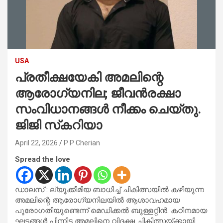
USA
പ്രതീക്ഷയേകി അമലിന്റെ
ആരോഗ്യനില; ജീവൻരക്ഷാ
സംവിധാനങ്ങൾ നീക്കം ചെയ്തു.
ജിജി സ്‌കറിയാ
April 22, 2026
P P Cherian
Spread the love
ഡാലസ് : ല്യൂക്കീമിയ ബാധിച്ച് ചികിത്സയിൽ കഴിയുന്ന
അമലിന്റെ ആരോഗ്യനിലയിൽ ആശാവഹമായ
പുരോഗതിയുണ്ടെന്ന് മെഡിക്കൽ ബുള്ളറ്റിൻ. കഠിനമായ
ഘട്ടങ്ങൾ പിന്നിട്ട അമലിനെ വിദഗ്ദ്ധ ചികിത്സയ്ക്കായി