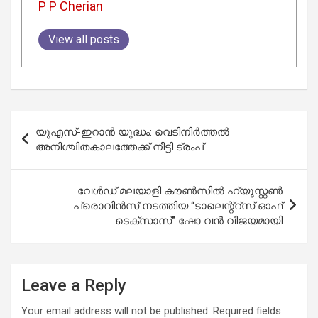
P P Cherian
View all posts
Post
യുഎസ്-ഇറാൻ യുദ്ധം: വെടിനിർത്തൽ
navigation
അനിശ്ചിതകാലത്തേക്ക് നീട്ടി ട്രംപ്
വേൾഡ് മലയാളി കൗൺസിൽ ഹ്യൂസ്റ്റൺ
പ്രൊവിൻസ് നടത്തിയ “ടാലെന്റ്റ്സ് ഓഫ്
ടെക്സാസ്” ഷോ വൻ വിജയമായി
Leave a Reply
Your email address will not be published.
Required fields