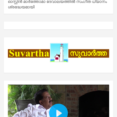
ഓസ്റ്റിൻ മാർത്തോമാ ദേവാലയത്തിൽ സംഗീത ധ്യാനം
ശ്രദ്ധേയമായി