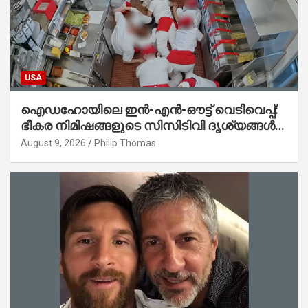
USA
ഐഡഹോയിലെ ഇൻ-എൻ-ഔട്ട് വെടിവെപ്പ്:
ഭീകര നിമിഷങ്ങളുടെ സിസിടിവി ദൃശ്യങ്ങൾ
പുറത്ത്; ആക്രമണത്തിന് പിന്നിലെ കാരണം
August 9, 2026
Philip Thomas
ഇപ്പോഴും ദുരൂഹം