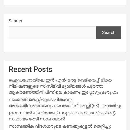
Search
Search
Recent Posts
ഐഡഹോയിലെ ഇൻ-എൻ-ഔട്ട് വെടിവെപ്പ്: ഭീകര
നിമിഷങ്ങളുടെ സിസിടിവി ദൃശ്യങ്ങൾ പുറത്ത്;
ആക്രമണത്തിന് പിന്നിലെ കാരണം ഇപ്പോഴും ദുരൂഹം
ലയണൽ മെസ്സിയുടെ പിതാവും
അർജന്റീന:മാനേജറുമായ ജോർജ് മെസ്സി (68) അന്തരിച്ചു
ഇറാനിയൻ കിക്ക്ബോക്സറുടെ വധശിക്ഷ: ട്രംപിന്റെ
സഹായം തേടി സഹോദരൻ
സാമ്പത്തിക വിദഗ്ധരുടെ കണക്കുകൂട്ടൽ തെറ്റിച്ചു;