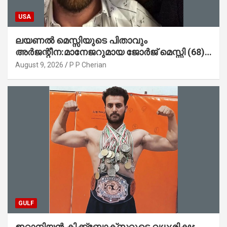
USA
ലയണൽ മെസ്സിയുടെ പിതാവും
അർജന്റീന:മാനേജറുമായ ജോർജ് മെസ്സി (68)
അന്തരിച്ചു
August 9, 2026
P P Cherian
GULF
ഇറാനിയൻ കിക്ക്ബോക്സറുടെ വധശിക്ഷ: