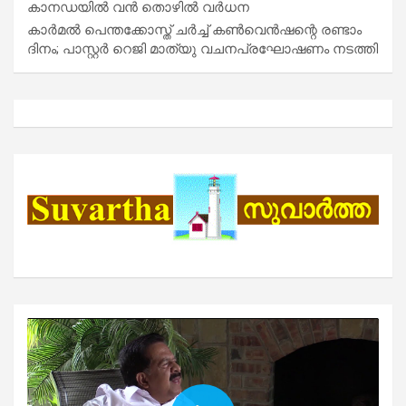
കാനഡയിൽ വൻ തൊഴിൽ വർധന
കാർമൽ പെന്തക്കോസ്ത് ചർച്ച് കൺവെൻഷന്റെ രണ്ടാം
ദിനം; പാസ്റ്റർ റെജി മാത്യു വചനപ്രഘോഷണം നടത്തി