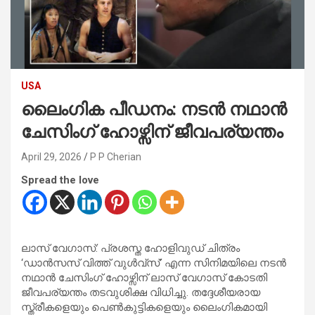
USA
ലൈംഗിക പീഡനം: നടൻ നഥാൻ
ചേസിംഗ് ഹോഴ്സിന് ജീവപര്യന്തം
April 29, 2026
P P Cherian
Spread the love
ലാസ് വേഗാസ്: പ്രശസ്ത ഹോളിവുഡ് ചിത്രം
‘ഡാൻസസ് വിത്ത് വുൾവ്‌സ്’ എന്ന സിനിമയിലെ നടൻ
നഥാൻ ചേസിംഗ് ഹോഴ്സിന് ലാസ് വേഗാസ് കോടതി
ജീവപര്യന്തം തടവുശിക്ഷ വിധിച്ചു. തദ്ദേശീയരായ
സ്ത്രീകളെയും പെൺകുട്ടികളെയും ലൈംഗികമായി