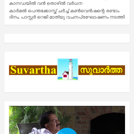
കാനഡയിൽ വൻ തൊഴിൽ വർധന
കാർമൽ പെന്തക്കോസ്ത് ചർച്ച് കൺവെൻഷന്റെ രണ്ടാം
ദിനം; പാസ്റ്റർ റെജി മാത്യു വചനപ്രഘോഷണം നടത്തി