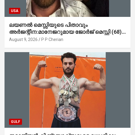
USA
ലയണൽ മെസ്സിയുടെ പിതാവും
അർജന്റീന:മാനേജറുമായ ജോർജ് മെസ്സി (68)
അന്തരിച്ചു
August 9, 2026
P P Cherian
GULF