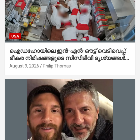
USA
ഐഡഹോയിലെ ഇൻ-എൻ-ഔട്ട് വെടിവെപ്പ്:
ഭീകര നിമിഷങ്ങളുടെ സിസിടിവി ദൃശ്യങ്ങൾ
പുറത്ത്; ആക്രമണത്തിന് പിന്നിലെ കാരണം
August 9, 2026
Philip Thomas
ഇപ്പോഴും ദുരൂഹം