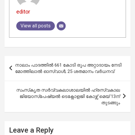
editor
View all posts
Post
നാലാം പാദത്തിൽ 661 കോടി രൂപ അറ്റാദായം നേടി
navigation
മോത്തിലാൽ ഓസ്‌വാൾ; 25 ശതമാനം വർധനവ്
സംസ്‌കൃത സർവ്വകലാശാലയില്‍ ഹ്രസ്വകാല
ജിയോസ്പേഷ്യല്‍ ടെക്നോളജി കോഴ്സ് മെയ് 13ന്
തുടങ്ങും
Leave a Reply