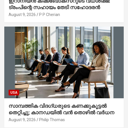
ഇറാനിയൻ കിക്ക്ബോക്സറുടെ വധശിക്ഷ:
ട്രംപിന്റെ സഹായം തേടി സഹോദരൻ
August 9, 2026
P P Cherian
USA
സാമ്പത്തിക വിദഗ്ധരുടെ കണക്കുകൂട്ടൽ
തെറ്റിച്ചു; കാനഡയിൽ വൻ തൊഴിൽ വർധന
August 9, 2026
Philip Thomas