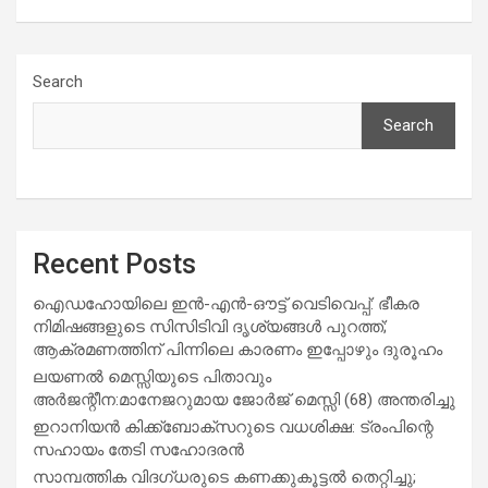
Search
Search
Recent Posts
ഐഡഹോയിലെ ഇൻ-എൻ-ഔട്ട് വെടിവെപ്പ്: ഭീകര
നിമിഷങ്ങളുടെ സിസിടിവി ദൃശ്യങ്ങൾ പുറത്ത്;
ആക്രമണത്തിന് പിന്നിലെ കാരണം ഇപ്പോഴും ദുരൂഹം
ലയണൽ മെസ്സിയുടെ പിതാവും
അർജന്റീന:മാനേജറുമായ ജോർജ് മെസ്സി (68) അന്തരിച്ചു
ഇറാനിയൻ കിക്ക്ബോക്സറുടെ വധശിക്ഷ: ട്രംപിന്റെ
സഹായം തേടി സഹോദരൻ
സാമ്പത്തിക വിദഗ്ധരുടെ കണക്കുകൂട്ടൽ തെറ്റിച്ചു;