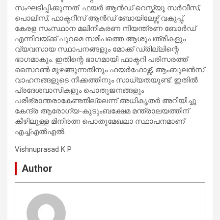
സംഘടിപ്പിക്കുന്നത്. ഫയർ ആൻഡ് റെസ്ക്യൂ സർവീസ്,
പൊലീസ്, ഫാക്ടറീസ് ആൻഡ് ബോയിലേഴ്സ് വകുപ്പ്,
കേരള സംസ്ഥാന മലിനീകരണ നിയന്ത്രണ ബോർഡ്
എന്നിവയ്ക്ക് പുറമെ സമീപത്തെ ആശുപത്രികളും
വ്യവസായ സ്ഥാപനങ്ങളും മോക്ക് ഡ്രില്ലിന്റെ
ഭാഗമാകും. ഇതിന്റെ ഭാഗമായി ഫാക്ടറി പരിസരത്ത്
സൈറൺ മുഴങ്ങുന്നതിനും ഫയർഫോഴ്സ്, ആംബുലൻസ്
വാഹനങ്ങളുടെ നീക്കത്തിനും സാധ്യതയുണ്ട്. ഇതിൽ
പ്രദേശവാസികളും പൊതുജനങ്ങളും
പരിഭ്രാന്തരാകേണ്ടതില്ലെന്ന് അധികൃതർ അറിയിച്ചു.
കേന്ദ്ര ആരോഗ്യ-കുടുംബക്ഷേമ മന്ത്രാലയത്തിന്
കീഴിലുള്ള മിനിരത്ന പൊതുമേഖലാ സ്ഥാപനമാണ്
എച്ച്എല്‍എല്‍.
Vishnuprasad K P
Author