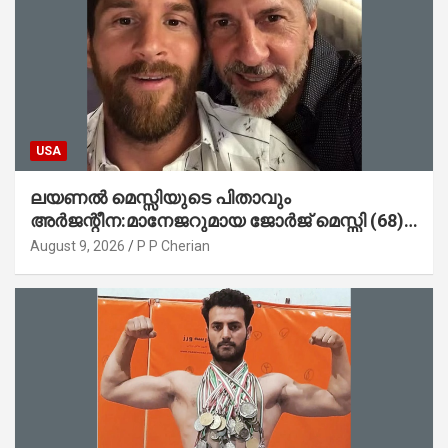
USA
ലയണൽ മെസ്സിയുടെ പിതാവും
അർജന്റീന:മാനേജറുമായ ജോർജ് മെസ്സി (68)
അന്തരിച്ചു
August 9, 2026
P P Cherian