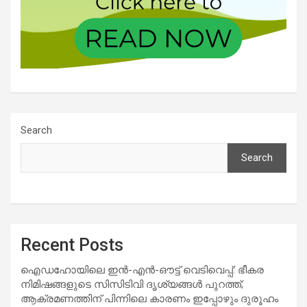
Search
Search
Recent Posts
ഐഡഹോയിലെ ഇൻ-എൻ-ഔട്ട് വെടിവെപ്പ്: ഭീകര
നിമിഷങ്ങളുടെ സിസിടിവി ദൃശ്യങ്ങൾ പുറത്ത്;
ആക്രമണത്തിന് പിന്നിലെ കാരണം ഇപ്പോഴും ദുരൂഹം