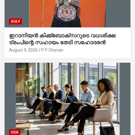
GULF
ഇറാനിയൻ കിക്ക്ബോക്സറുടെ വധശിക്ഷ:
ട്രംപിന്റെ സഹായം തേടി സഹോദരൻ
August 9, 2026
P P Cherian
USA