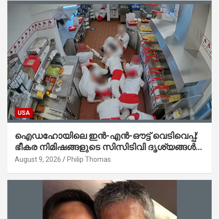
USA
ഐഡഹോയിലെ ഇൻ-എൻ-ഔട്ട് വെടിവെപ്പ്:
ഭീകര നിമിഷങ്ങളുടെ സിസിടിവി ദൃശ്യങ്ങൾ
പുറത്ത്; ആക്രമണത്തിന് പിന്നിലെ കാരണം
August 9, 2026
Philip Thomas
ഇപ്പോഴും ദുരൂഹം