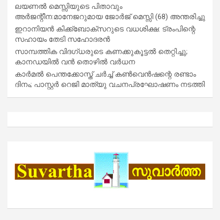
ലയണൽ മെസ്സിയുടെ പിതാവും
അർജന്റീന:മാനേജറുമായ ജോർജ് മെസ്സി (68) അന്തരിച്ചു
ഇറാനിയൻ കിക്ക്ബോക്സറുടെ വധശിക്ഷ: ട്രംപിന്റെ
സഹായം തേടി സഹോദരൻ
സാമ്പത്തിക വിദഗ്ധരുടെ കണക്കുകൂട്ടൽ തെറ്റിച്ചു;
കാനഡയിൽ വൻ തൊഴിൽ വർധന
കാർമൽ പെന്തക്കോസ്ത് ചർച്ച് കൺവെൻഷന്റെ രണ്ടാം
ദിനം; പാസ്റ്റർ റെജി മാത്യു വചനപ്രഘോഷണം നടത്തി