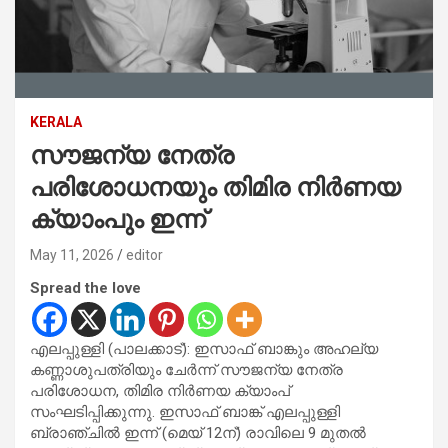
KERALA
സൗജന്യ നേത്ര
പരിശോധനയും തിമിര നിർണയ
ക്യാംപും ഇന്ന്
May 11, 2026
editor
Spread the love
എലപ്പുള്ളി (പാലക്കാട്): ഇസാഫ് ബാങ്കും അഹല്യ
കണ്ണാശുപത്രിയും ചേർന്ന് സൗജന്യ നേത്ര
പരിശോധന, തിമിര നിർണയ ക്യാംപ്
സംഘടിപ്പിക്കുന്നു. ഇസാഫ് ബാങ്ക് എലപ്പുള്ളി
ബ്രാഞ്ചിൽ ഇന്ന് (മെയ് 12ന്) രാവിലെ 9 മുതൽ