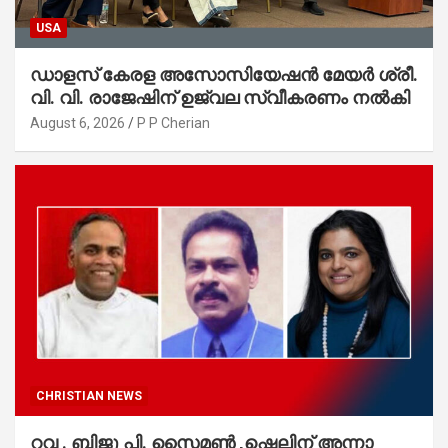
USA
ഡാളസ് കേരള അസോസിയേഷൻ മേയർ ശ്രീ.
വി. വി. രാജേഷിന് ഉജ്വല സ്വീകരണം നൽകി
August 6, 2026
P P Cherian
CHRISTIAN NEWS
റവ . ബിജു പി. സൈമൺ ,ഷെലിന് അന്നാ