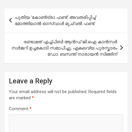
Post
പുതിയ ‘കോൺട്രാ ഫണ്ട്’ അവതരിപ്പിച്ച്
navigation
മോത്തിലാൽ ഓസ്‌വാൾ മൂച്വൽ ഫണ്ട്
രണ്ടാമത് എച്ച്പിബി ആൻഡ് ജി.ഐ കാൻസർ
സർജറി ഉച്ചകോടി സമാപിച്ചു; ഏകലവ്യ പുരസ്കാരം
ഡോ. ബസന്ത് നാരായൻ സിങ്ങിന്
Leave a Reply
Your email address will not be published.
Required fields
are marked
*
Comment
*