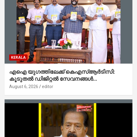
KERALA
എഐ യുഗത്തിലേക്ക് കെഎസ്ആർടിസി:
കൂടുതൽ ഡിജിറ്റൽ സേവനങ്ങൾ
ജനങ്ങളിലേക്കെത്തിക്കും – മന്ത്രി സി പി
August 6, 2026
editor
ജോൺ