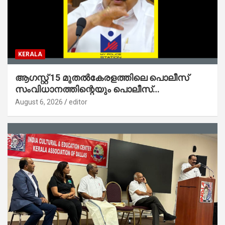
KERALA
ആഗസ്റ്റ് 15 മുതല്‍കേരളത്തിലെ പൊലീസ്
സംവിധാനത്തിന്റെയും പൊലീസ്
സ്റ്റേഷനുകളുടെയും മുഖഛായ മാറുകയാണ് :
August 6, 2026
editor
ആഭ്യന്തരമന്ത്രി ശ്രീ.രമേശ് ചെന്നിത്തല