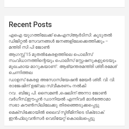
Recent Posts
എഐ യുഗത്തിലേക്ക് കെഎസ്ആർടിസി: കൂടുതൽ
ഡിജിറ്റൽ സേവനങ്ങൾ ജനങ്ങളിലേക്കെത്തിക്കും –
മന്ത്രി സി പി ജോൺ
ആഗസ്റ്റ് 15 മുതല്‍കേരളത്തിലെ പൊലീസ്
സംവിധാനത്തിന്റെയും പൊലീസ് സ്റ്റേഷനുകളുടെയും
മുഖഛായ മാറുകയാണ് : ആഭ്യന്തരമന്ത്രി ശ്രീ.രമേശ്
ചെന്നിത്തല
ഡാളസ് കേരള അസോസിയേഷൻ മേയർ ശ്രീ. വി. വി.
രാജേഷിന് ഉജ്വല സ്വീകരണം നൽകി
റവ . ബിജു പി. സൈമൺ ,ഷെലിന് അന്നാ ജോൺ
വർഗീസ്,ഈപ്പൻ ഡാനിയൽ എന്നിവർ മാർത്തോമാ
സഭാ കൗൺസിലിലേക്കു തിരഞ്ഞെടുക്കപ്പെട്ടു
മെക്സിക്കോയിൽ ലൈവ് സ്ട്രീമിനിടെ ടിക്‌ടോക്
ഇൻഫ്ലുവൻസർ വെടിയേറ്റ് കൊല്ലപ്പെട്ടു