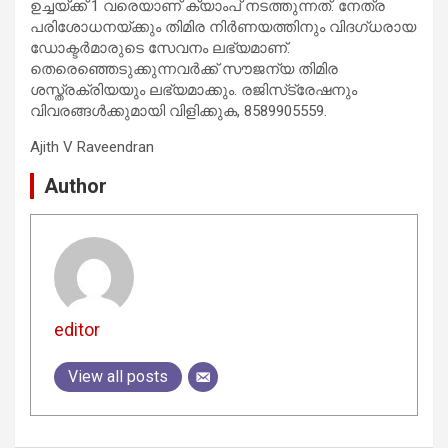
ഉച്ചയ്ക്ക് 1 വരെയാണ് ക്യാംപ് നടത്തുന്നത്. നേത്ര
പരിശോധനയ്ക്കും തിമിര നിർണയത്തിനും വിദഗ്ധരായ
ഡോക്ടർമാരുടെ സേവനം ലഭ്യമാണ്.
തെരെഞ്ഞെടുക്കുന്നവർക്ക് സൗജന്യ തിമിര
ശസ്ത്രക്രിയയും ലഭ്യമാക്കും. രജിസ്‌ട്രേഷനും
വിവരങ്ങൾക്കുമായി വിളിക്കുക, 8589905559.
Ajith V Raveendran
Author
editor
View all posts