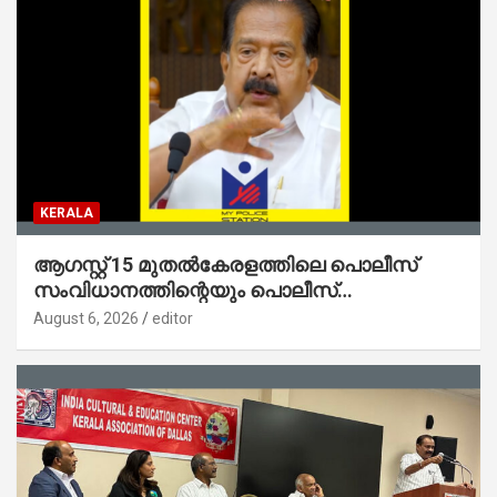
KERALA
ആഗസ്റ്റ് 15 മുതല്‍കേരളത്തിലെ പൊലീസ്
സംവിധാനത്തിന്റെയും പൊലീസ്
സ്റ്റേഷനുകളുടെയും മുഖഛായ മാറുകയാണ് :
August 6, 2026
editor
ആഭ്യന്തരമന്ത്രി ശ്രീ.രമേശ് ചെന്നിത്തല