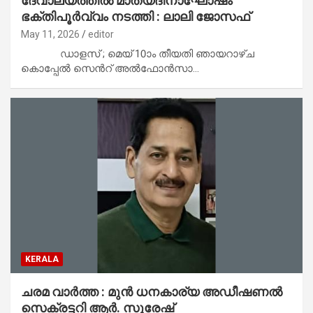
ദേവാലയത്തില്‍ മാത്യദിനാഘോഷം
ഭക്തിപൂര്‍വ്വം നടത്തി : ലാലി ജോസഫ്
May 11, 2026
editor
ഡാളസ് ; മെയ് 10ാം തീയതി ഞായറാഴ്ച
കൊപ്പേല്‍ സെന്‍റ് അല്‍ഫോന്‍സാ…
KERALA
ചരമ വാർത്ത : മുൻ ധനകാര്യ അഡീഷണൽ
സെക്രട്ടറി ആർ. സുരേഷ്