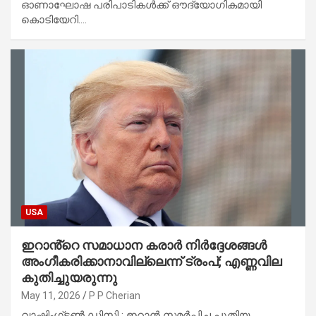
ഓണാഘോഷ പരിപാടികൾക്ക് ഔദ്യോഗികമായി
കൊടിയേറി.…
USA
ഇറാൻ്റെ സമാധാന കരാർ നിർദ്ദേശങ്ങൾ
അംഗീകരിക്കാനാവില്ലെന്ന് ട്രംപ്; എണ്ണവില
കുതിച്ചുയരുന്നു
May 11, 2026
P P Cherian
വാഷിംഗ്‌ടൺ ഡിസി : ഇറാൻ സമർപ്പിച്ച പുതിയ