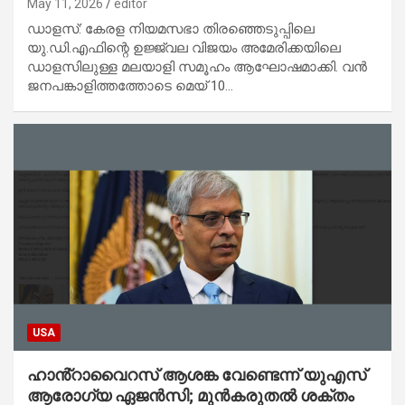
May 11, 2026
editor
ഡാളസ്: കേരള നിയമസഭാ തിരഞ്ഞെടുപ്പിലെ
യു.ഡി.എഫിന്റെ ഉജ്ജ്വല വിജയം അമേരിക്കയിലെ
ഡാളസിലുള്ള മലയാളി സമൂഹം ആഘോഷമാക്കി. വൻ
ജനപങ്കാളിത്തത്തോടെ മെയ് 10…
USA
ഹാൻ്റാവൈറസ് ആശങ്ക വേണ്ടെന്ന് യുഎസ്
ആരോഗ്യ ഏജൻസി; മുൻകരുതൽ ശക്തം