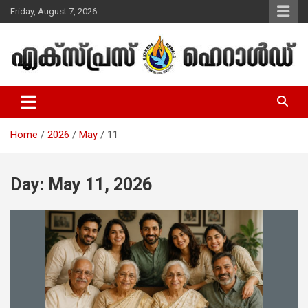
Skip
Friday, August 7, 2026
to
content
Malayalam Christian News
Express Herald – Malayalam
Christian News
Home
2026
May
11
Day:
May 11, 2026