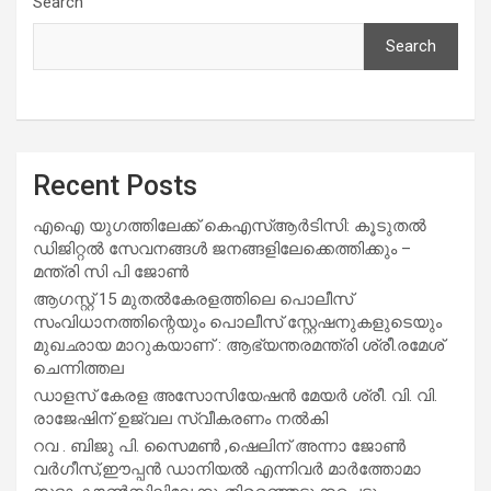
Search
Search
Recent Posts
എഐ യുഗത്തിലേക്ക് കെഎസ്ആർടിസി: കൂടുതൽ
ഡിജിറ്റൽ സേവനങ്ങൾ ജനങ്ങളിലേക്കെത്തിക്കും –
മന്ത്രി സി പി ജോൺ
ആഗസ്റ്റ് 15 മുതല്‍കേരളത്തിലെ പൊലീസ്
സംവിധാനത്തിന്റെയും പൊലീസ് സ്റ്റേഷനുകളുടെയും
മുഖഛായ മാറുകയാണ് : ആഭ്യന്തരമന്ത്രി ശ്രീ.രമേശ്
ചെന്നിത്തല
ഡാളസ് കേരള അസോസിയേഷൻ മേയർ ശ്രീ. വി. വി.
രാജേഷിന് ഉജ്വല സ്വീകരണം നൽകി
റവ . ബിജു പി. സൈമൺ ,ഷെലിന് അന്നാ ജോൺ
വർഗീസ്,ഈപ്പൻ ഡാനിയൽ എന്നിവർ മാർത്തോമാ