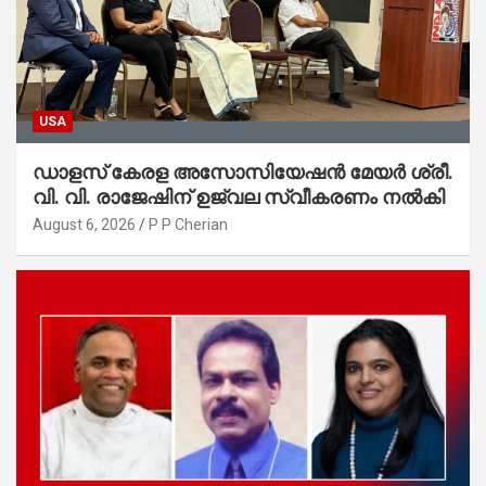
USA
ഡാളസ് കേരള അസോസിയേഷൻ മേയർ ശ്രീ.
വി. വി. രാജേഷിന് ഉജ്വല സ്വീകരണം നൽകി
August 6, 2026
P P Cherian