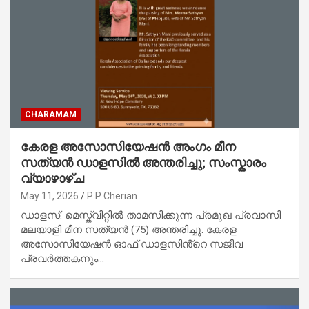
CHARAMAM
കേരള അസോസിയേഷൻ അംഗം മീന
സത്യൻ ഡാളസിൽ അന്തരിച്ചു; സംസ്കാരം
വ്യാഴാഴ്ച
May 11, 2026
P P Cherian
ഡാളസ്: മെസ്ക്വിറ്റിൽ താമസിക്കുന്ന പ്രമുഖ പ്രവാസി
മലയാളി മീന സത്യൻ (75) അന്തരിച്ചു. കേരള
അസോസിയേഷൻ ഓഫ് ഡാളസിൻ്റെ സജീവ
പ്രവർത്തകനും…