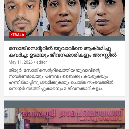
KERALA
മസാജ് സെന്ററിൽ യുവാവിനെ ആക്രമിച്ചു
കവർച്ച; ഉടമയും ജീവനക്കാരികളും അറസ്റ്റിൽ
May 11, 2026
editor
തിരൂർ: മസാജ് സെന്ററിലെത്തിയ യുവാവിന്റെ
സ്വർണമാലയും പണവും ബൈക്കും കവരുകയും
ഹണിട്രാപ്പിനു ശ്രമിക്കുകയും ചെയ്ത സംഭവത്തി‍ൽ
സെന്റർ നടത്തിപ്പുകാരനും 2 ജീവനക്കാരികളും…