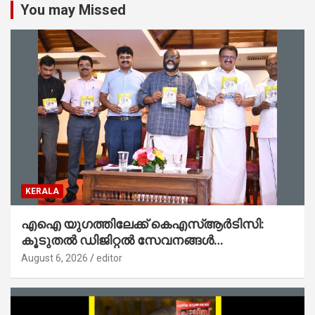
You may Missed
KERALA
എഐ യുഗത്തിലേക്ക് കെഎസ്ആർടിസി:
കൂടുതൽ ഡിജിറ്റൽ സേവനങ്ങൾ
ജനങ്ങളിലേക്കെത്തിക്കും – മന്ത്രി സി പി
August 6, 2026
editor
ജോൺ