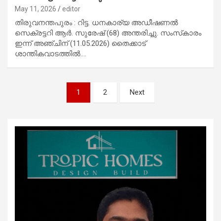
May 11, 2026
editor
തിരുവനന്തപുരം : റിട്ട. ധനകാര്യ അഡീഷണൽ
സെക്രട്ടറി ആർ. സുരേഷ്‌ (68) അന്തരിച്ചു. സംസ്‌കാരം
ഇന്ന് അഞ്ചിന് (11.05.2026) തൈക്കാട്
ശാന്തികവാടത്തിൽ.…
Posts
1
2
Next
pagination