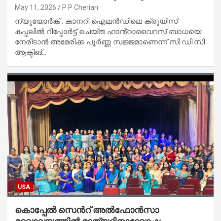
May 11, 2026
P P Cherian
ന്യൂയോർക് : കാനറി ഐലൻഡിലെ ക്രൂയിസ്
കപ്പലിൽ റിപ്പോർട്ട് ചെയ്ത ഹാൻ്റാവൈറസ് ബാധയെ
നേരിടാൻ അമേരിക്ക പൂർണ്ണ സജ്ജമാണെന്ന് സി.ഡി.സി
ആക്ടിങ്…
USA
കൊപ്പേല്‍ സെന്‍റ് അല്‍ഫോന്‍സാ