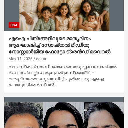
USA
എഐ ചിത്രങ്ങളിലൂടെ മാതൃദിനം
ആഘോഷിച്ച് സോഷ്യൽ മീഡിയ;
നോസ്റ്റാൾജിയ ഫോട്ടോ ട്രെൻഡ് വൈറൽ
May 11, 2026
editor
ഡാളസ്,ടെക്സാസ് : ലോകമെമ്പാടുമുള്ള സോഷ്യൽ
മീഡിയ പ്ലാറ്റ്‌ഫോമുകളിൽ ഇന്ന് മെയ് 10 –
മാതൃദിനത്തോടനുബന്ധിച്ച് പുതിയൊരു എഐ
ഫോട്ടോ ട്രെൻഡ് വൻ…