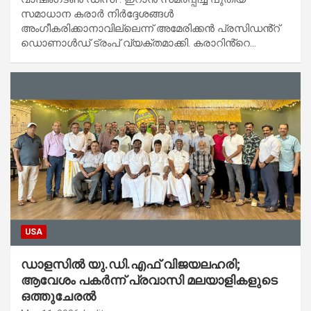
സമാധാന കരാർ നിർദ്ദേശങ്ങൾ
അംഗീകരിക്കാനാവില്ലെന്ന് അമേരിക്കൻ പ്രസിഡൻ്റ്
ഡൊണാൾഡ് ട്രംപ് വ്യക്തമാക്കി. കരാറിൻ്റെ…
USA
ഡാളസിൽ യു.ഡി.എഫ് വിജയലഹരി;
ആവേശം പകർന്ന് പ്രവാസി മലയാളികളുടെ
ഒത്തുചേരൽ