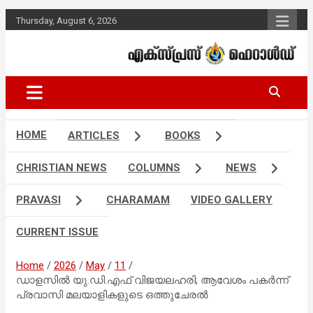
Skip
Thursday, August 6, 2026
to
content
Malayalam Christian News
Express Herald –
Malayalam
Christian News
HOME
ARTICLES
BOOKS
CHRISTIAN NEWS
COLUMNS
NEWS
PRAVASI
CHARAMAM
VIDEO GALLERY
CURRENT ISSUE
Home
2026
May
11
ഡാളസിൽ യു.ഡി.എഫ് വിജയലഹരി; ആവേശം പകർന്ന്
പ്രവാസി മലയാളികളുടെ ഒത്തുചേരൽ