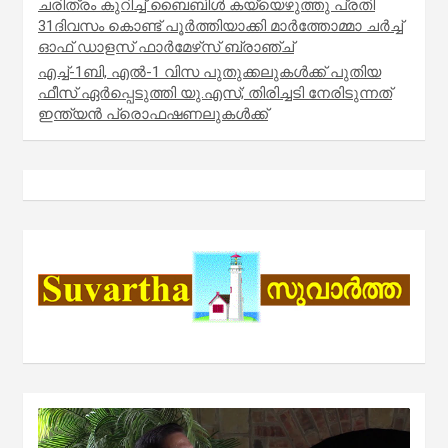
ചരിത്രം കുറിച്ച് ബൈബിൾ കയ്യെഴുത്തു പ്രതി
31ദിവസം കൊണ്ട് പൂർത്തിയാക്കി മാർത്തോമ്മാ ചർച്ച്
ഓഫ് ഡാളസ് ഫാർമേഴ്‌സ് ബ്രാഞ്ച്
എച്ച്-1ബി, എൽ-1 വിസ പുതുക്കലുകൾക്ക് പുതിയ
ഫീസ് ഏർപ്പെടുത്തി യു.എസ്; തിരിച്ചടി നേരിടുന്നത്
ഇന്ത്യൻ പ്രൊഫഷണലുകൾക്ക്