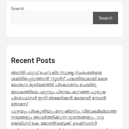
Search
Search
Recent Posts
അഗ്രി-ഫുഡ് ചെറുകിട സൂക്ഷ്മ സംരംഭങ്ങളെ
ശക്തിപ്പെടുത്താന്‍ ‘സ്മാര്‍ട്ട്’ പദ്ധതിയുമായി കേര;
ലോഗോ മുഖ്യമന്ത്രി പ്രകാശനം ചെയ്തു
ലോകത്തിലെ ഏറ്റവും പ്രായം കുറഞ്ഞ പുരുഷ
പ്രൊഫസർ ഇനി അമേരിക്കൻ മലയാളി നേഥൻ
തോമസ്
പുഴയും പ്രകൃതിയും മനുഷ്യനും: വിവേകമില്ലാത്ത
നയങ്ങളും ആവർത്തിക്കുന്ന ദുരന്തങ്ങളും : റവ.
ജെയിംസ് കെ. ജോൺ(ലബ്ബക്ക്, ടെക്സാസ്)