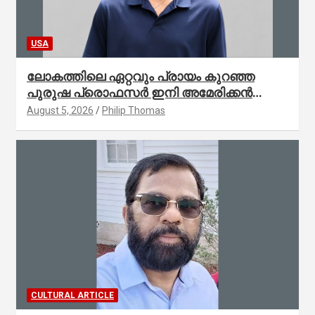
USA
ലോകത്തിലെ ഏറ്റവും പ്രായം കുറഞ്ഞ
പുരുഷ പ്രൊഫസർ ഇനി അമേരിക്കൻ
മലയാളി നേഥൻ തോമസ്
August 5, 2026
Philip Thomas
CULTURAL ARTICLE