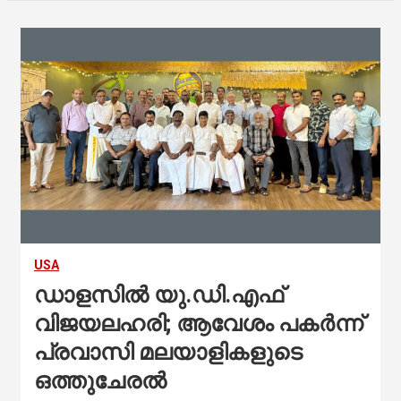
USA
ഡാളസിൽ യു.ഡി.എഫ്
വിജയലഹരി; ആവേശം പകർന്ന്
പ്രവാസി മലയാളികളുടെ
ഒത്തുചേരൽ