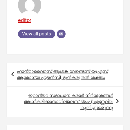
editor
View all posts
Post
ഹാൻ്റാവൈറസ് ആശങ്ക വേണ്ടെന്ന് യുഎസ്
navigation
ആരോഗ്യ ഏജൻസി; മുൻകരുതൽ ശക്തം
ഇറാൻ്റെ സമാധാന കരാർ നിർദ്ദേശങ്ങൾ
അംഗീകരിക്കാനാവില്ലെന്ന് ട്രംപ്; എണ്ണവില
കുതിച്ചുയരുന്നു