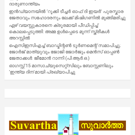
ദാരുണാന്ത്യം
ഇൻഡ്യാനയിൽ ‘റൂക്കി ടീച്ചർ ഓഫ് ദി ഇയർ’ പുരസ്കാര
ജേതാവും സഹോദരനും ലേക്ക് മിഷിഗണിൽ മുങ്ങിമരിച്ചു
ഏഴ് വയസ്സുകാരനെ ക്രൂരമായി പീഡിപ്പിച്ച്
കൊലപ്പെടുത്തി: അമ്മ ഉൾപ്പെടെ മൂന്ന് സ്ത്രീകൾ
അറസ്റ്റിൽ
ഐസിഇസിഎച്ച് ബാഡ്മിന്റൺ ടൂർണമെന്റ് സമാപിച്ചു;
ജോർജ് മാത്യുവും ജോജി ജോർജും മെൻസ് ഓപ്പൺ
ജേതാക്കൾ: ജീമോൻ റാന്നി (പി.ആർ.ഒ.)
ഓഗസ്റ്റ് 15 മാസാച്യുസെറ്റ്‌സിലും ബോസ്റ്റണിലും
‘ഇന്ത്യ ദിന’മായി പ്രഖ്യാപിച്ചു