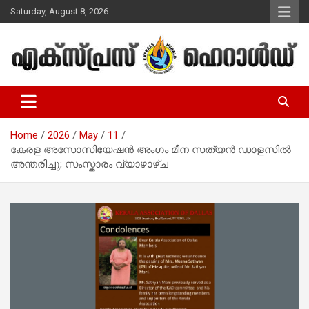
Skip
Saturday, August 8, 2026
to
content
Malayalam Christian News
Express Herald – Malayalam
Christian News
Home
2026
May
11
കേരള അസോസിയേഷൻ അംഗം മീന സത്യൻ ഡാളസിൽ
അന്തരിച്ചു; സംസ്കാരം വ്യാഴാഴ്ച