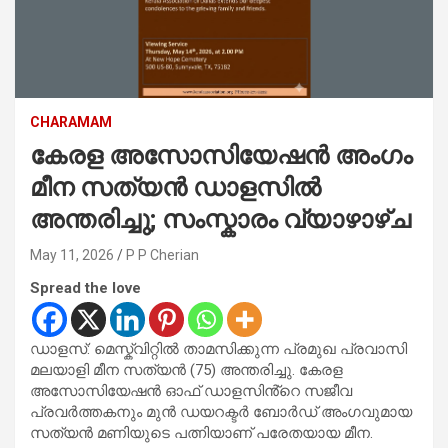
CHARAMAM
കേരള അസോസിയേഷൻ അംഗം
മീന സത്യൻ ഡാളസിൽ
അന്തരിച്ചു; സംസ്കാരം വ്യാഴാഴ്ച
May 11, 2026
P P Cherian
Spread the love
ഡാളസ്: മെസ്ക്വിറ്റിൽ താമസിക്കുന്ന പ്രമുഖ പ്രവാസി
മലയാളി മീന സത്യൻ (75) അന്തരിച്ചു. കേരള
അസോസിയേഷൻ ഓഫ് ഡാളസിൻ്റെ സജീവ
പ്രവർത്തകനും മുൻ ഡയറക്ടർ ബോർഡ് അംഗവുമായ
സത്യൻ മണിയുടെ പത്നിയാണ് പരേതയായ മീന.