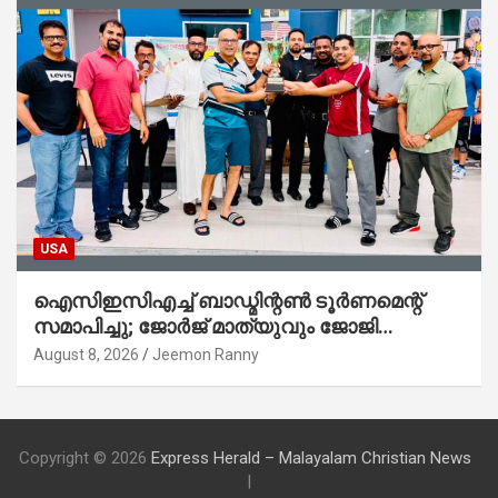
USA
ഐസിഇസിഎച്ച് ബാഡ്മിന്റൺ ടൂർണമെന്റ്
സമാപിച്ചു; ജോർജ് മാത്യുവും ജോജി
ജോർജും മെൻസ് ഓപ്പൺ ജേതാക്കൾ: ജീമോൻ
August 8, 2026
Jeemon Ranny
റാന്നി (പി.ആർ.ഒ.)
Copyright © 2026
Express Herald – Malayalam Christian News