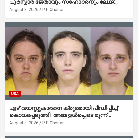
പുരസ്കാര ജേതാവും സഹോദരനും ലേക്ക്
മിഷിഗണിൽ മുങ്ങിമരിച്ചു
August 8, 2026
P P Cherian
USA
ഏഴ് വയസ്സുകാരനെ ക്രൂരമായി പീഡിപ്പിച്ച്
കൊലപ്പെടുത്തി: അമ്മ ഉൾപ്പെടെ മൂന്ന്
സ്ത്രീകൾ അറസ്റ്റിൽ
August 8, 2026
P P Cherian