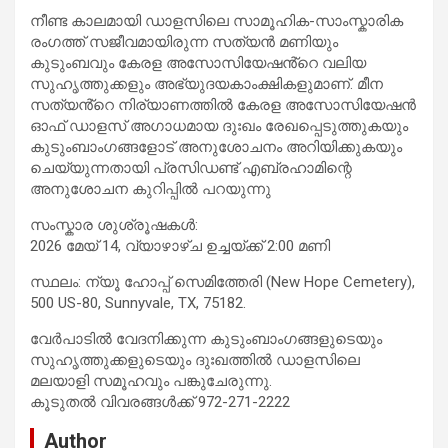
നീണ്ട കാലമായി ഡാളസിലെ സാമൂഹിക-സാംസ്കാരിക
രംഗത്ത് സജീവമായിരുന്ന സത്യൻ മണിയും
കുടുംബവും കേരള അസോസിയേഷൻ്റെ വലിയ
സുഹൃത്തുക്കളും അഭ്യുദയകാംക്ഷികളുമാണ്. മീന
സത്യൻ്റെ നിര്യാണത്തിൽ കേരള അസോസിയേഷൻ
ഓഫ് ഡാളസ് അഗാധമായ ദുഃഖം രേഖപ്പെടുത്തുകയും
കുടുംബാംഗങ്ങളോട് അനുശോചനം അറിയിക്കുകയും
ചെയ്യുന്നതായി പ്രസിഡണ്ട് എബ്രഹാമിന്റെ
അനുശോചന കുറിപ്പിൽ പറയുന്നു
സംസ്കാര ശുശ്രൂഷകൾ:
2026 മേയ് 14, വ്യാഴാഴ്ച ഉച്ചയ്ക്ക് 2:00 മണി
സ്ഥലം: ന്യൂ ഹോപ്പ് സെമിത്തേരി (New Hope Cemetery),
500 US-80, Sunnyvale, TX, 75182.
വേർപാടിൽ വേദനിക്കുന്ന കുടുംബാംഗങ്ങളുടെയും
സുഹൃത്തുക്കളുടെയും ദുഃഖത്തിൽ ഡാളസിലെ
മലയാളി സമൂഹവും പങ്കുചേരുന്നു.
കൂടുതൽ വിവരങ്ങൾക്ക് 972-271-2222
Author