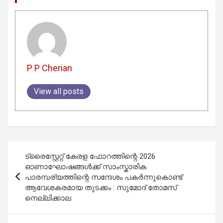
P P Cherian
View all posts
Post
ട്രൈസ്റ്റേറ്റ് കേരള ഫോറത്തിന്റെ 2026
navigation
ഓണാഘോഷങ്ങൾക്ക് സാംസ്കാരിക
പാരമ്പര്യത്തിന്റെ സന്ദേശം പകർന്നുകൊണ്ട്
ആവേശകരമായ തുടക്കം : സുമോദ് തോമസ്
നെല്ലിക്കാല