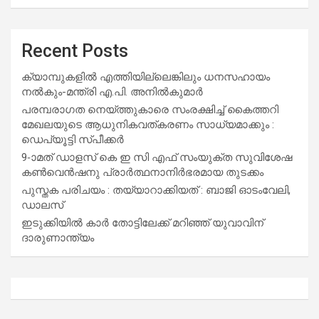
Recent Posts
ക്യാമ്പുകളിൽ എത്തിയില്ലെങ്കിലും ധനസഹായം
നൽകും-മന്ത്രി എ.പി. അനിൽകുമാർ
പരമ്പരാഗത നെയ്ത്തുകാരെ സംരക്ഷിച്ച് കൈത്തറി
മേഖലയുടെ ആധുനികവത്കരണം സാധ്യമാക്കും :
ഡെപ്യൂട്ടി സ്പീക്കർ
9-ാമത് ഡാളസ് കെ ഇ സി എഫ് സംയുക്ത സുവിശേഷ
കൺവെൻഷനു പ്രാർത്ഥനാനിർഭരമായ തുടക്കം
പുസ്തക പരിചയം : തയ്യാറാക്കിയത് : ബാജി ഓടംവേലി,
ഡാലസ്
ഇടുക്കിയിൽ കാർ തോട്ടിലേക്ക് മറിഞ്ഞ് യുവാവിന്
ദാരുണാന്ത്യം