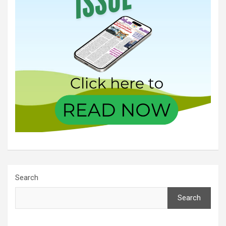
Search
Search