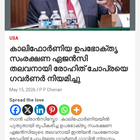
USA
കാലിഫോർണിയ ഉപഭോക്തൃ
സംരക്ഷണ ഏജൻസി
തലവനായി രോഹിത് ചോപ്രയെ
ഗവർണർ നിയമിച്ചു
May 15, 2026
P P Cherian
Spread the love
സാൻ ഫ്രാൻസിസ്കോ : കാലിഫോർണിയയിൽ
പുതുതായി രൂപീകരിച്ച ഉപഭോക്തൃ സംരക്ഷണ
ഏജൻസിയുടെ തലവനായി ഇന്ത്യൻ വംശജനായ
രോഹിത് ചോപ്രയെ ഗവർണർ ഗാവിൻ ന്യൂസം