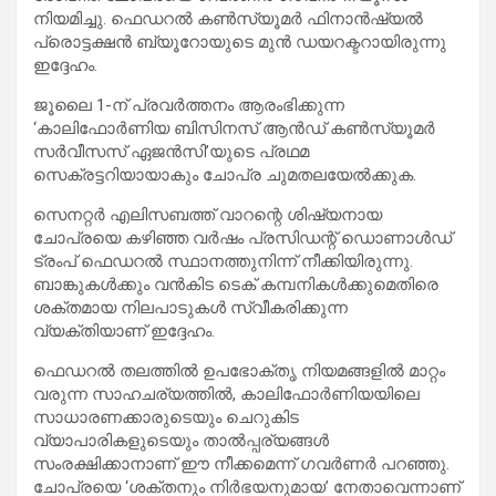
നിയമിച്ചു. ഫെഡറൽ കൺസ്യൂമർ ഫിനാൻഷ്യൽ
പ്രൊട്ടക്ഷൻ ബ്യൂറോയുടെ മുൻ ഡയറക്ടറായിരുന്നു
ഇദ്ദേഹം.
ജൂലൈ 1-ന് പ്രവർത്തനം ആരംഭിക്കുന്ന
‘കാലിഫോർണിയ ബിസിനസ് ആൻഡ് കൺസ്യൂമർ
സർവീസസ് ഏജൻസി’യുടെ പ്രഥമ
സെക്രട്ടറിയായാകും ചോപ്ര ചുമതലയേൽക്കുക.
സെനറ്റർ എലിസബത്ത് വാറന്റെ ശിഷ്യനായ
ചോപ്രയെ കഴിഞ്ഞ വർഷം പ്രസിഡന്റ് ഡൊണാൾഡ്
ട്രംപ് ഫെഡറൽ സ്ഥാനത്തുനിന്ന് നീക്കിയിരുന്നു.
ബാങ്കുകൾക്കും വൻകിട ടെക് കമ്പനികൾക്കുമെതിരെ
ശക്തമായ നിലപാടുകൾ സ്വീകരിക്കുന്ന
വ്യക്തിയാണ് ഇദ്ദേഹം.
ഫെഡറൽ തലത്തിൽ ഉപഭോക്തൃ നിയമങ്ങളിൽ മാറ്റം
വരുന്ന സാഹചര്യത്തിൽ, കാലിഫോർണിയയിലെ
സാധാരണക്കാരുടെയും ചെറുകിട
വ്യാപാരികളുടെയും താൽപ്പര്യങ്ങൾ
സംരക്ഷിക്കാനാണ് ഈ നീക്കമെന്ന് ഗവർണർ പറഞ്ഞു.
ചോപ്രയെ ‘ശക്തനും നിർഭയനുമായ’ നേതാവെന്നാണ്