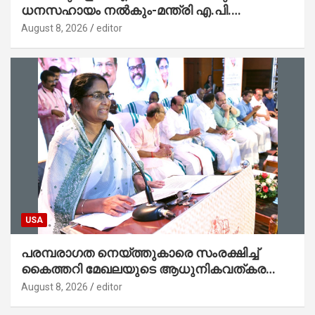
ധനസഹായം നൽകും-മന്ത്രി എ.പി.
അനിൽകുമാർ
August 8, 2026
editor
USA
പരമ്പരാഗത നെയ്ത്തുകാരെ സംരക്ഷിച്ച്
കൈത്തറി മേഖലയുടെ ആധുനികവത്കരണം
സാധ്യമാക്കും : ഡെപ്യൂട്ടി സ്പീക്കർ
August 8, 2026
editor