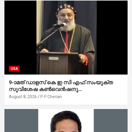
USA
9-ാമത് ഡാളസ് കെ ഇ സി എഫ് സംയുക്ത
സുവിശേഷ കൺവെൻഷനു
പ്രാർത്ഥനാനിർഭരമായ തുടക്കം
August 8, 2026
P P Cherian