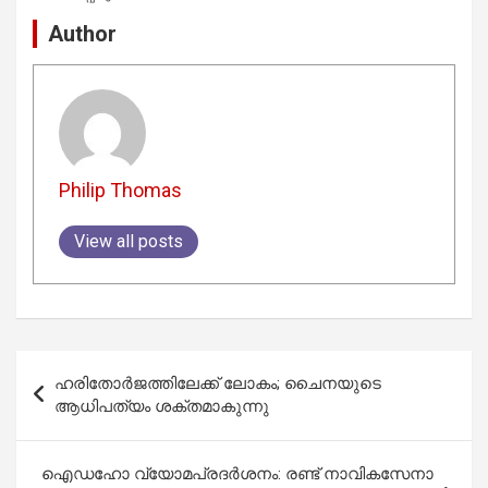
Author
Philip Thomas
View all posts
Post
ഹരിതോർജത്തിലേക്ക് ലോകം; ചൈനയുടെ
navigation
ആധിപത്യം ശക്തമാകുന്നു
ഐഡഹോ വ്യോമപ്രദർശനം: രണ്ട് നാവികസേനാ