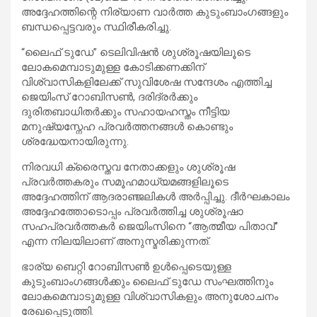
അദ്ദേഹത്തിന്റെ നിര്യാണ വാർത്ത കുടുംബാംഗങ്ങളും
ബന്ധപ്പെട്ടവരും സ്ഥിരീകരിച്ചു.
“ലൈഫ് ടുഡേ” ടെലിവിഷൻ ശുശ്രൂഷയിലൂടെ
ലോകമെമ്പാടുമുള്ള കോടിക്കണക്കിന്
വിശ്വാസികളിലേക്ക് സുവിശേഷ സന്ദേശം എത്തിച്ച
ജെയിംസ് റോബിസൺ, ദരിദ്രർക്കും
ദുരിതബാധിതർക്കും സഹായഹസ്തം നീട്ടിയ
മനുഷ്യസ്നേഹ പ്രവർത്തനങ്ങൾ കൊണ്ടും
ശ്രദ്ധേയനായിരുന്നു.
നിരവധി ക്രൈസ്തവ നേതാക്കളും ശുശ്രൂഷ
പ്രവർത്തകരും സമൂഹമാധ്യമങ്ങളിലൂടെ
അദ്ദേഹത്തിന് ആദരാഞ്ജലികൾ അർപ്പിച്ചു. ദീർഘകാലം
അദ്ദേഹത്തോടൊപ്പം പ്രവർത്തിച്ച ശുശ്രൂഷാ
സഹപ്രവർത്തകർ ജെയിംസിനെ “ആത്മീയ പിതാവ്”
എന്ന നിലയിലാണ് അനുസ്മരിക്കുന്നത്.
ഭാര്യ ബെറ്റി റോബിസൺ ഉൾപ്പെടെയുള്ള
കുടുംബാംഗങ്ങൾക്കും ലൈഫ് ടുഡേ സംഘത്തിനും
ലോകമെമ്പാടുമുള്ള വിശ്വാസികളും അനുശോചനം
രേഖപ്പെടുത്തി.