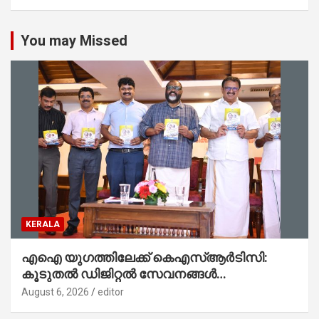
You may Missed
KERALA
എഐ യുഗത്തിലേക്ക് കെഎസ്ആർടിസി:
കൂടുതൽ ഡിജിറ്റൽ സേവനങ്ങൾ
ജനങ്ങളിലേക്കെത്തിക്കും – മന്ത്രി സി പി
August 6, 2026
editor
ജോൺ