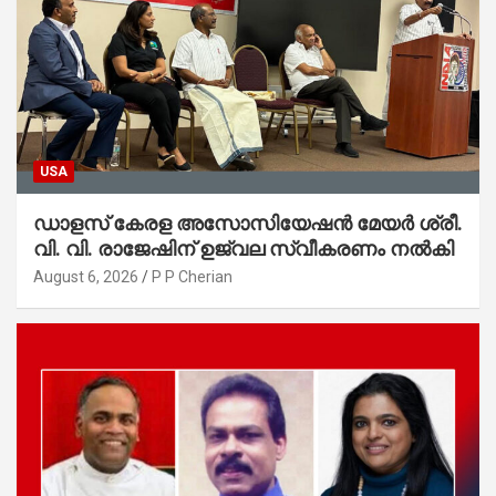
USA
ഡാളസ് കേരള അസോസിയേഷൻ മേയർ ശ്രീ.
വി. വി. രാജേഷിന് ഉജ്വല സ്വീകരണം നൽകി
August 6, 2026
P P Cherian