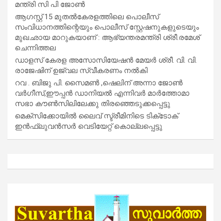
മന്ത്രി സി പി ജോൺ
ആഗസ്റ്റ് 15 മുതല്‍കേരളത്തിലെ പൊലീസ്
സംവിധാനത്തിന്റെയും പൊലീസ് സ്റ്റേഷനുകളുടെയും
മുഖഛായ മാറുകയാണ് : ആഭ്യന്തരമന്ത്രി ശ്രീ.രമേശ്
ചെന്നിത്തല
ഡാളസ് കേരള അസോസിയേഷൻ മേയർ ശ്രീ. വി. വി.
രാജേഷിന് ഉജ്വല സ്വീകരണം നൽകി
റവ . ബിജു പി. സൈമൺ ,ഷെലിന് അന്നാ ജോൺ
വർഗീസ്,ഈപ്പൻ ഡാനിയൽ എന്നിവർ മാർത്തോമാ
സഭാ കൗൺസിലിലേക്കു തിരഞ്ഞെടുക്കപ്പെട്ടു
മെക്സിക്കോയിൽ ലൈവ് സ്ട്രീമിനിടെ ടിക്‌ടോക്
ഇൻഫ്ലുവൻസർ വെടിയേറ്റ് കൊല്ലപ്പെട്ടു