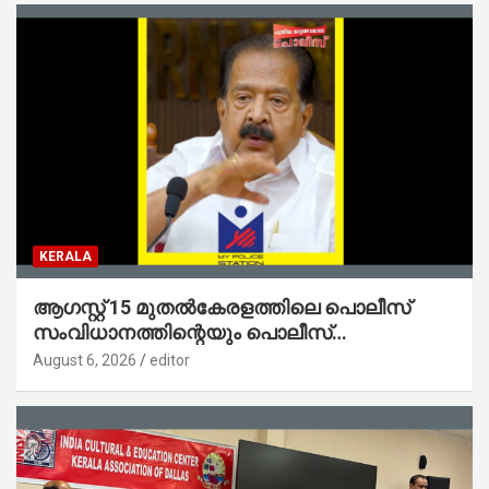
KERALA
ആഗസ്റ്റ് 15 മുതല്‍കേരളത്തിലെ പൊലീസ്
സംവിധാനത്തിന്റെയും പൊലീസ്
സ്റ്റേഷനുകളുടെയും മുഖഛായ മാറുകയാണ് :
August 6, 2026
editor
ആഭ്യന്തരമന്ത്രി ശ്രീ.രമേശ് ചെന്നിത്തല