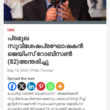
USA
പ്രമുഖ
സുവിശേഷപ്രഘോഷകൻ
ജെയിംസ് റോബിസൺ
(82)അന്തരിച്ചു
May 18, 2026
Philip Thomas
Spread the love
ഫോർട്ട് വർത്ത്, ടെക്സാസ് : അമേരിക്കൻ
സുവിശേഷപ്രഘോഷകനും ലൈഫ് ഔട്ട് റീച്ച്
ഇന്റർനാഷണൽ സ്ഥാപകനുമായ ജെയിംസ്
റോബിസൺ (82)മെയ് 16 ന് രാത്രി അന്തരിച്ചു.