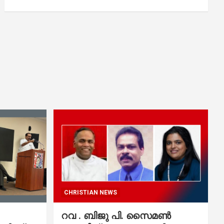
CHRISTIAN NEWS
റവ . ബിജു പി. സൈമൺ