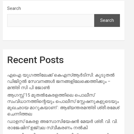
Search
Search
Recent Posts
എഐ യുഗത്തിലേക്ക് കെഎസ്ആർടിസി: കൂടുതൽ
ഡിജിറ്റൽ സേവനങ്ങൾ ജനങ്ങളിലേക്കെത്തിക്കും –
മന്ത്രി സി പി ജോൺ
ആഗസ്റ്റ് 15 മുതല്‍കേരളത്തിലെ പൊലീസ്
സംവിധാനത്തിന്റെയും പൊലീസ് സ്റ്റേഷനുകളുടെയും
മുഖഛായ മാറുകയാണ് : ആഭ്യന്തരമന്ത്രി ശ്രീ.രമേശ്
ചെന്നിത്തല
ഡാളസ് കേരള അസോസിയേഷൻ മേയർ ശ്രീ. വി. വി.
രാജേഷിന് ഉജ്വല സ്വീകരണം നൽകി