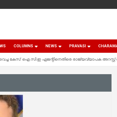
EWS
COLUMNS
NEWS
PRAVASI
CHARAM
്ച കേസ്: ഐ.സി.ഇ ഏജന്റിനെതിരെ രാജ്യവ്യാപക അറസ്റ്റ് വ