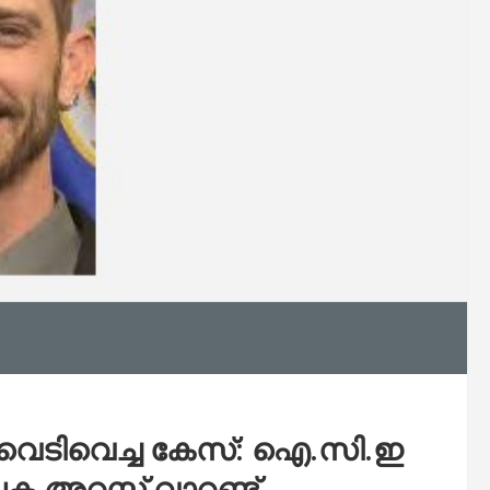
െടിവെച്ച കേസ്: ഐ.സി.ഇ
അറസ്റ്റ് വാറണ്ട്