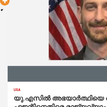
USA
യു.എസിൽ അഭയാർത്ഥിയെ വ
ഏജന്റിനെതിരെ രാജ്യവ്യാപക 