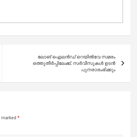
ലോങ് ഐലൻഡ് റെയിൽവേ സമരം
ഒത്തുതീർപ്പിലേക്ക്; സർവീസുകൾ ഉടൻ
പുനരാരംഭിക്കും
re marked
*