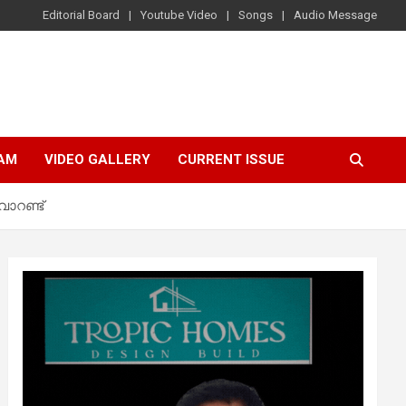
Editorial Board
Youtube Video
Songs
Audio Message
AM
VIDEO GALLERY
CURRENT ISSUE
ാറണ്ട്