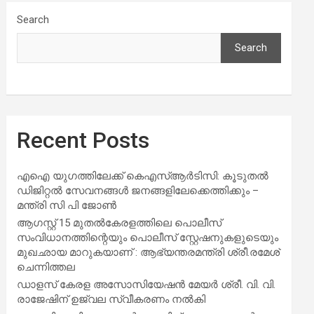
Search
Search
Recent Posts
എഐ യുഗത്തിലേക്ക് കെഎസ്ആർടിസി: കൂടുതൽ
ഡിജിറ്റൽ സേവനങ്ങൾ ജനങ്ങളിലേക്കെത്തിക്കും –
മന്ത്രി സി പി ജോൺ
ആഗസ്റ്റ് 15 മുതല്‍കേരളത്തിലെ പൊലീസ്
സംവിധാനത്തിന്റെയും പൊലീസ് സ്റ്റേഷനുകളുടെയും
മുഖഛായ മാറുകയാണ് : ആഭ്യന്തരമന്ത്രി ശ്രീ.രമേശ്
ചെന്നിത്തല
ഡാളസ് കേരള അസോസിയേഷൻ മേയർ ശ്രീ. വി. വി.
രാജേഷിന് ഉജ്വല സ്വീകരണം നൽകി