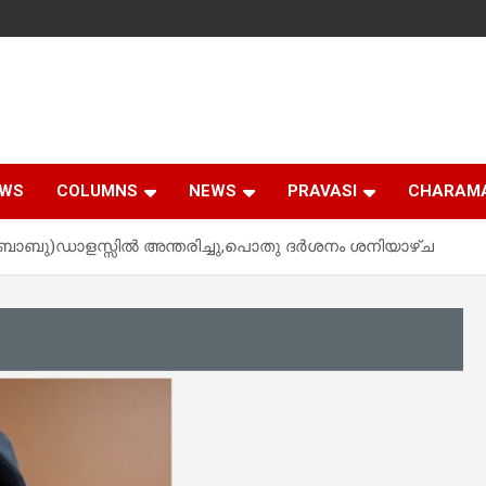
EWS
COLUMNS
NEWS
PRAVASI
CHARAM
ബാബു)ഡാളസ്സിൽ അന്തരിച്ചു,പൊതു ദർശനം ശനിയാഴ്ച