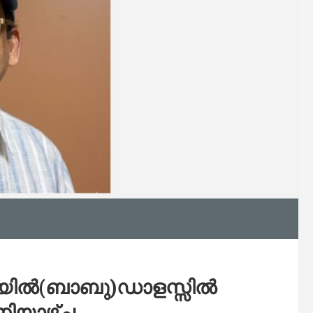
കയിൽ(ബാബു)ഡാളസ്സിൽ
നിയാഴ്ച