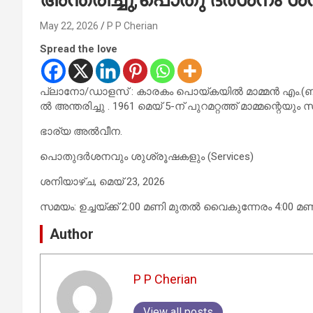
May 22, 2026
P P Cherian
Spread the love
പ്ലാനോ/ഡാളസ് : കാരകം പൊയ്കയിൽ മാമ്മൻ എം.(ബാ
ൽ അന്തരിച്ചു . 1961 മെയ് 5-ന് പുറമറ്റത്ത് മാമ്മന്റെ
ഭാര്യ അൽവീന.
പൊതുദർശനവും ശുശ്രൂഷകളും (Services)
ശനിയാഴ്ച, മെയ് 23, 2026
സമയം: ഉച്ചയ്ക്ക് 2:00 മണി മുതൽ വൈകുന്നേരം 4:00 മ
Author
P P Cherian
View all posts