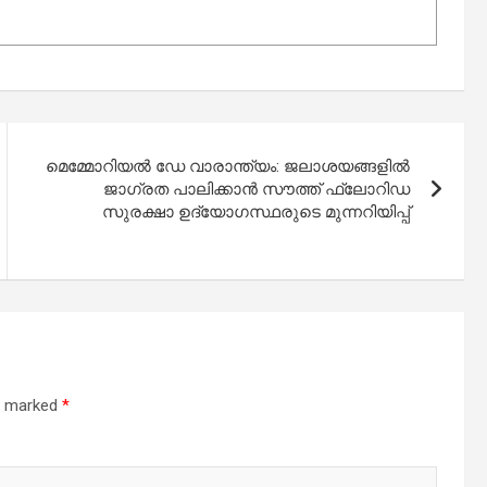
മെമ്മോറിയൽ ഡേ വാരാന്ത്യം: ജലാശയങ്ങളിൽ
ജാഗ്രത പാലിക്കാൻ സൗത്ത് ഫ്ലോറിഡ
സുരക്ഷാ ഉദ്യോഗസ്ഥരുടെ മുന്നറിയിപ്പ്
re marked
*