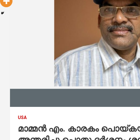
USA
മാമ്മൻ എം. കാരകം പൊയ്
അന്തരിച്ചു,പൊതു ദർശനം ശ