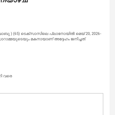
ബു ) (65) ടെക്സാസിലെ പ്ലാനോയിൽ മെയ് 20, 2026-
യും സാറാമ്മയുടെയും മകനായാണ് അദ്ദേഹം ജനിച്ചത്.
ണി വരെ