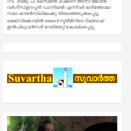
റവ . ബിജു പി. സൈമൺ ,ഷെലിന് അന്നാ ജോൺ
വർഗീസ്,ഈപ്പൻ ഡാനിയൽ എന്നിവർ മാർത്തോമാ
സഭാ കൗൺസിലിലേക്കു തിരഞ്ഞെടുക്കപ്പെട്ടു
മെക്സിക്കോയിൽ ലൈവ് സ്ട്രീമിനിടെ ടിക്‌ടോക്
ഇൻഫ്ലുവൻസർ വെടിയേറ്റ് കൊല്ലപ്പെട്ടു