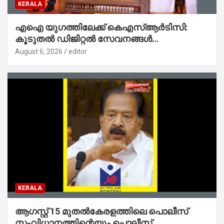
KERALA
എഐ യുഗത്തിലേക്ക് കെഎസ്ആർടിസി:
കൂടുതൽ ഡിജിറ്റൽ സേവനങ്ങൾ
ജനങ്ങളിലേക്കെത്തിക്കും – മന്ത്രി സി പി
August 6, 2026
editor
ജോൺ
KERALA
ആഗസ്റ്റ് 15 മുതല്‍കേരളത്തിലെ പൊലീസ്
സംവിധാനത്തിന്റെയും പൊലീസ്