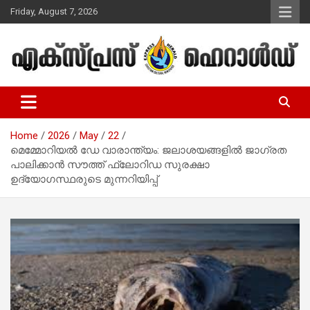
Skip
Friday, August 7, 2026
to
content
Malayalam Christian News
Express Herald – Malayalam
Christian News
Home
2026
May
22
മെമ്മോറിയൽ ഡേ വാരാന്ത്യം: ജലാശയങ്ങളിൽ ജാഗ്രത
പാലിക്കാൻ സൗത്ത് ഫ്ലോറിഡ സുരക്ഷാ
ഉദ്യോഗസ്ഥരുടെ മുന്നറിയിപ്പ്