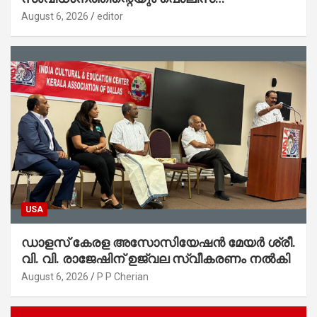
സ്റ്റേഷനുകളുടെയും മുഖഛായ മാറുകയാണ് :
August 6, 2026
editor
ആഭ്യന്തരമന്ത്രി ശ്രീ.രമേശ് ചെന്നിത്തല
USA
ഡാളസ് കേരള അസോസിയേഷൻ മേയർ ശ്രീ.
വി. വി. രാജേഷിന് ഉജ്വല സ്വീകരണം നൽകി
August 6, 2026
P P Cherian