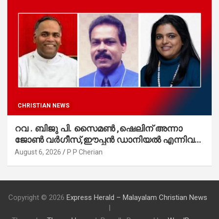
CHRISTIAN NEWS
റവ . ബിജു പി. സൈമൺ ,ഷെലിന് അന്നാ
ജോൺ വർഗീസ്,ഈപ്പൻ ഡാനിയൽ എന്നിവർ
മാർത്തോമാ സഭാ കൗൺസിലിലേക്കു
August 6, 2026
P P Cherian
തിരഞ്ഞെടുക്കപ്പെട്ടു
Copyright © 2026
Express Herald – Malayalam Christian News