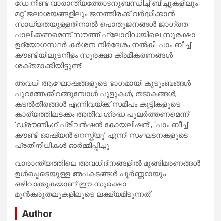
ഡേ നീണ്ട വാരാന്ത്യത്തോടനുബന്ധിച്ച് ബീച്ചുകളിലും
മറ്റ് ജലാശയങ്ങളിലും ജനത്തിരക്ക് വർദ്ധിക്കാൻ
സാധ്യതയുള്ളതിനാൽ പൊതുജനങ്ങൾ ജാഗ്രത
പാലിക്കണമെന്ന് സൗത്ത് ഫ്ലോറിഡയിലെ സുരക്ഷാ
ഉദ്യോഗസ്ഥർ കർശന നിർദേശം നൽകി. പാം ബീച്ച്
കൗണ്ടിയിലുടനീളം സുരക്ഷാ ക്രമീകരണങ്ങൾ
ശക്തമാക്കിയിട്ടുണ്ട്.
അവധി ആഘോഷങ്ങളുടെ ഭാഗമായി കുടുംബങ്ങൾ
പുറത്തേക്കിറങ്ങുമ്പോൾ പൂളുകൾ, തടാകങ്ങൾ,
കടൽതീരങ്ങൾ എന്നിവയ്ക്ക് സമീപം കുട്ടികളുടെ
കാര്യത്തിലടക്കം അതീവ ശ്രദ്ധ പുലർത്തണമെന്ന്
‘ഡ്രൗണിംഗ് പ്രിവൻഷൻ കോയലിഷൻ’, ‘പാം ബീച്ച്
കൗണ്ടി ഓഷ്യൻ റെസ്ക്യൂ’ എന്നീ സംഘടനകളുടെ
പ്രതിനിധികൾ ഓർമ്മിപ്പിച്ചു.
വാരാന്ത്യത്തിലെ അവധിദിനങ്ങളിൽ മുങ്ങിമരണങ്ങൾ
ഉൾപ്പെടെയുള്ള അപകടങ്ങൾ പൂർണ്ണമായും
ഒഴിവാക്കുകയാണ് ഈ സുരക്ഷാ
മുൻകരുതലുകളിലൂടെ ലക്ഷ്യമിടുന്നത്.
Author