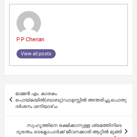
P P Cherian
View all posts
Post
മാമ്മൻ എം. കാരകം
navigation
പൊയ്കയിൽ(ബാബു)ഡാളസ്സിൽ അന്തരിച്ചു,പൊതു
ദർശനം ശനിയാഴ്ച
സുഹൃത്തിനെ രക്ഷിക്കാനുള്ള ശ്രമത്തിനിടെ
ദുരന്തം; ടെക്നോപാർക്ക് ജീവനക്കാരി ആറ്റിൽ മുങ്ങി