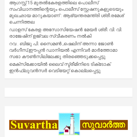
ആഗസ്റ്റ് 15 മുതല്‍കേരളത്തിലെ പൊലീസ്
സംവിധാനത്തിന്റെയും പൊലീസ് സ്റ്റേഷനുകളുടെയും
മുഖഛായ മാറുകയാണ് : ആഭ്യന്തരമന്ത്രി ശ്രീ.രമേശ്
ചെന്നിത്തല
ഡാളസ് കേരള അസോസിയേഷൻ മേയർ ശ്രീ. വി. വി.
രാജേഷിന് ഉജ്വല സ്വീകരണം നൽകി
റവ . ബിജു പി. സൈമൺ ,ഷെലിന് അന്നാ ജോൺ
വർഗീസ്,ഈപ്പൻ ഡാനിയൽ എന്നിവർ മാർത്തോമാ
സഭാ കൗൺസിലിലേക്കു തിരഞ്ഞെടുക്കപ്പെട്ടു
മെക്സിക്കോയിൽ ലൈവ് സ്ട്രീമിനിടെ ടിക്‌ടോക്
ഇൻഫ്ലുവൻസർ വെടിയേറ്റ് കൊല്ലപ്പെട്ടു