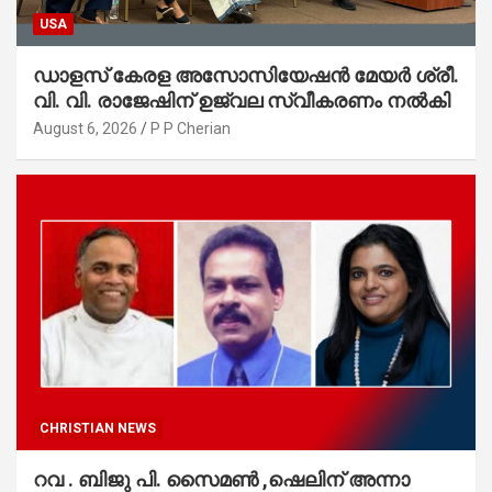
USA
ഡാളസ് കേരള അസോസിയേഷൻ മേയർ ശ്രീ.
വി. വി. രാജേഷിന് ഉജ്വല സ്വീകരണം നൽകി
August 6, 2026
P P Cherian
CHRISTIAN NEWS
റവ . ബിജു പി. സൈമൺ ,ഷെലിന് അന്നാ