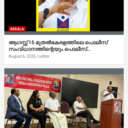
KERALA
ആഗസ്റ്റ് 15 മുതല്‍കേരളത്തിലെ പൊലീസ്
സംവിധാനത്തിന്റെയും പൊലീസ്
സ്റ്റേഷനുകളുടെയും മുഖഛായ മാറുകയാണ് :
August 6, 2026
editor
ആഭ്യന്തരമന്ത്രി ശ്രീ.രമേശ് ചെന്നിത്തല