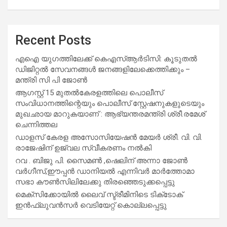
Recent Posts
എഐ യുഗത്തിലേക്ക് കെഎസ്ആർടിസി: കൂടുതൽ
ഡിജിറ്റൽ സേവനങ്ങൾ ജനങ്ങളിലേക്കെത്തിക്കും –
മന്ത്രി സി പി ജോൺ
ആഗസ്റ്റ് 15 മുതല്‍കേരളത്തിലെ പൊലീസ്
സംവിധാനത്തിന്റെയും പൊലീസ് സ്റ്റേഷനുകളുടെയും
മുഖഛായ മാറുകയാണ് : ആഭ്യന്തരമന്ത്രി ശ്രീ.രമേശ്
ചെന്നിത്തല
ഡാളസ് കേരള അസോസിയേഷൻ മേയർ ശ്രീ. വി. വി.
രാജേഷിന് ഉജ്വല സ്വീകരണം നൽകി
റവ . ബിജു പി. സൈമൺ ,ഷെലിന് അന്നാ ജോൺ
വർഗീസ്,ഈപ്പൻ ഡാനിയൽ എന്നിവർ മാർത്തോമാ
സഭാ കൗൺസിലിലേക്കു തിരഞ്ഞെടുക്കപ്പെട്ടു
മെക്സിക്കോയിൽ ലൈവ് സ്ട്രീമിനിടെ ടിക്‌ടോക്
ഇൻഫ്ലുവൻസർ വെടിയേറ്റ് കൊല്ലപ്പെട്ടു