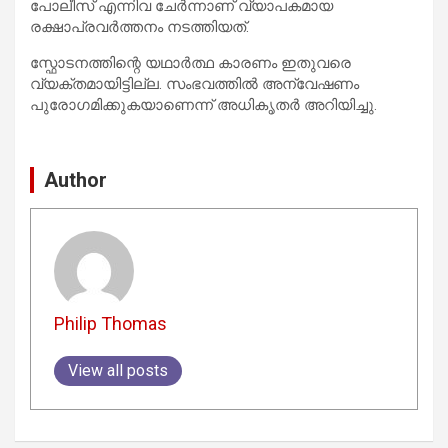
പോലീസ് എന്നിവ ചേർന്നാണ് വ്യാപകമായ
രക്ഷാപ്രവർത്തനം നടത്തിയത്.
സ്ഫോടനത്തിന്റെ യഥാർത്ഥ കാരണം ഇതുവരെ
വ്യക്തമായിട്ടില്ല. സംഭവത്തിൽ അന്വേഷണം
പുരോഗമിക്കുകയാണെന്ന് അധികൃതർ അറിയിച്ചു.
Author
Philip Thomas
View all posts