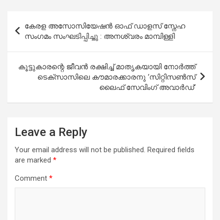
Post
കേരള അസോസിയേഷൻ ഓഫ് ഡാളസ് സ്നേഹ
navigation
സംഗമം സംഘടിപ്പിച്ചു : അനശ്വരം മാമ്പിള്ളി
കൂട്ടുകാരന്റെ ജീവൻ രക്ഷിച്ച് മാതൃകയായി നോർത്ത്
ടെക്സാസിലെ കൗമാരക്കാരനു ‘സിറ്റിസൺസ്
ലൈഫ് സേവിംഗ് അവാർഡ്’
Leave a Reply
Your email address will not be published.
Required fields
are marked
*
Comment
*