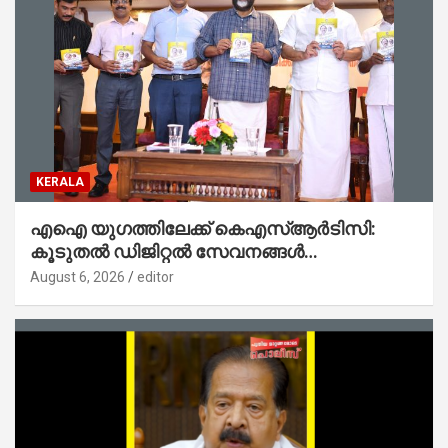
KERALA
എഐ യുഗത്തിലേക്ക് കെഎസ്ആർടിസി:
കൂടുതൽ ഡിജിറ്റൽ സേവനങ്ങൾ
ജനങ്ങളിലേക്കെത്തിക്കും – മന്ത്രി സി പി
August 6, 2026
editor
ജോൺ