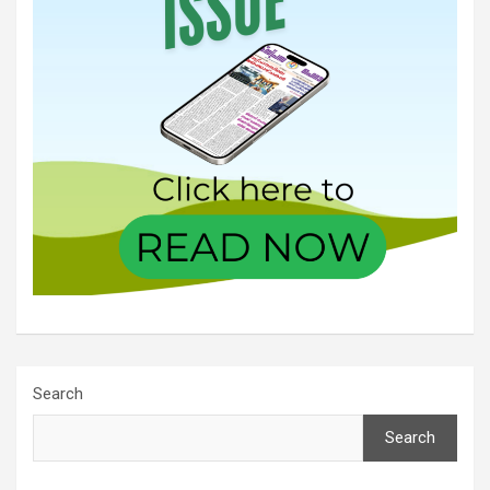
Search
Search