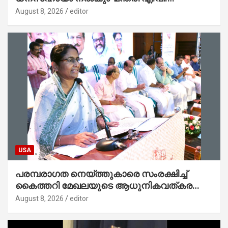
അനിൽകുമാർ
August 8, 2026
editor
USA
പരമ്പരാഗത നെയ്ത്തുകാരെ സംരക്ഷിച്ച്
കൈത്തറി മേഖലയുടെ ആധുനികവത്കരണം
സാധ്യമാക്കും : ഡെപ്യൂട്ടി സ്പീക്കർ
August 8, 2026
editor