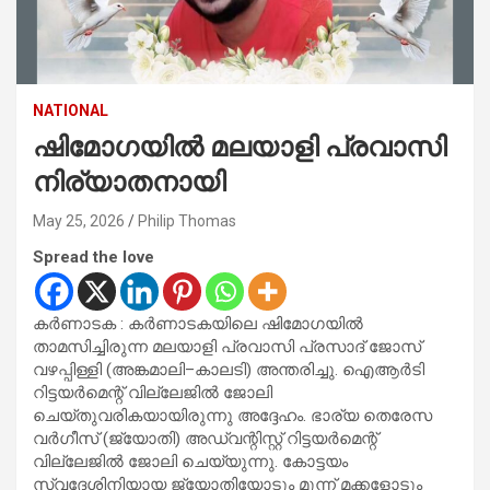
NATIONAL
ഷിമോഗയിൽ മലയാളി പ്രവാസി
നിര്യാതനായി
May 25, 2026
Philip Thomas
Spread the love
കർണാടക : കർണാടകയിലെ ഷിമോഗയിൽ
താമസിച്ചിരുന്ന മലയാളി പ്രവാസി പ്രസാദ് ജോസ്
വഴപ്പിള്ളി (അങ്കമാലി–കാലടി) അന്തരിച്ചു. ഐആർടി
റിട്ടയർമെന്റ് വില്ലേജിൽ ജോലി
ചെയ്തുവരികയായിരുന്നു അദ്ദേഹം. ഭാര്യ തെരേസ
വർഗീസ് (ജ്യോതി) അഡ്വന്റിസ്റ്റ് റിട്ടയർമെന്റ്
വില്ലേജിൽ ജോലി ചെയ്യുന്നു. കോട്ടയം
സ്വദേശിനിയായ ജ്യോതിയോടും മൂന്ന് മക്കളോടും