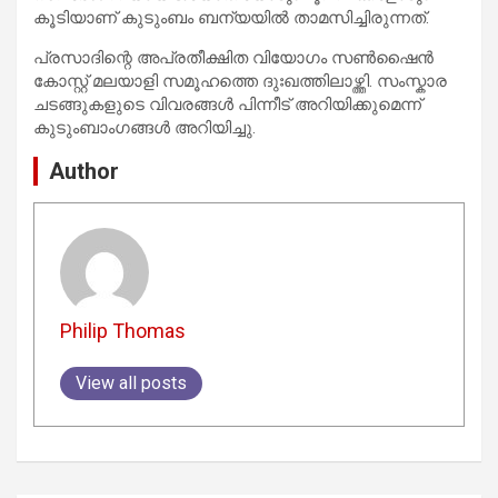
കൂടിയാണ് കുടുംബം ബന്യയിൽ താമസിച്ചിരുന്നത്.
പ്രസാദിന്റെ അപ്രതീക്ഷിത വിയോഗം സൺഷൈൻ
കോസ്റ്റ് മലയാളി സമൂഹത്തെ ദുഃഖത്തിലാഴ്ത്തി. സംസ്കാര
ചടങ്ങുകളുടെ വിവരങ്ങൾ പിന്നീട് അറിയിക്കുമെന്ന്
കുടുംബാംഗങ്ങൾ അറിയിച്ചു.
Author
Philip Thomas
View all posts