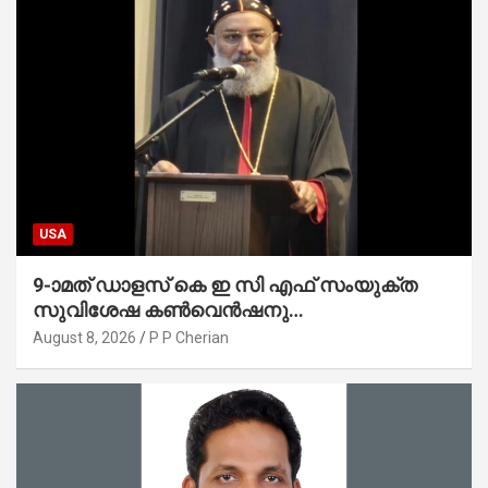
USA
9-ാമത് ഡാളസ് കെ ഇ സി എഫ് സംയുക്ത
സുവിശേഷ കൺവെൻഷനു
പ്രാർത്ഥനാനിർഭരമായ തുടക്കം
August 8, 2026
P P Cherian