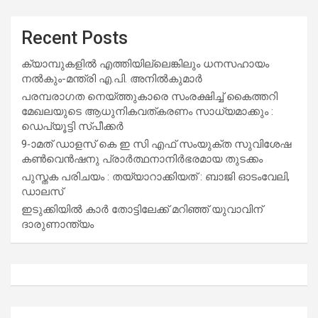
Recent Posts
ക്യാമ്പുകളിൽ എത്തിയില്ലെങ്കിലും ധനസഹായം
നൽകും-മന്ത്രി എ.പി. അനിൽകുമാർ
പരമ്പരാഗത നെയ്ത്തുകാരെ സംരക്ഷിച്ച് കൈത്തറി
മേഖലയുടെ ആധുനികവത്കരണം സാധ്യമാക്കും :
ഡെപ്യൂട്ടി സ്പീക്കർ
9-ാമത് ഡാളസ് കെ ഇ സി എഫ് സംയുക്ത സുവിശേഷ
കൺവെൻഷനു പ്രാർത്ഥനാനിർഭരമായ തുടക്കം
പുസ്തക പരിചയം : തയ്യാറാക്കിയത് : ബാജി ഓടംവേലി,
ഡാലസ്
ഇടുക്കിയിൽ കാർ തോട്ടിലേക്ക് മറിഞ്ഞ് യുവാവിന്
ദാരുണാന്ത്യം