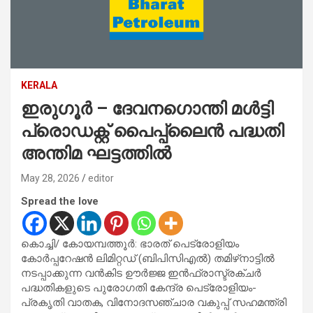
KERALA
ഇരുഗൂർ – ദേവനഗൊന്തി മൾട്ടി
പ്രൊഡക്റ്റ് പൈപ്പ്‌ലൈൻ പദ്ധതി
അന്തിമ ഘട്ടത്തിൽ
May 28, 2026
editor
Spread the love
കൊച്ചി/ കോയമ്പത്തൂർ: ഭാരത് പെട്രോളിയം
കോർപ്പറേഷൻ ലിമിറ്റഡ് (ബിപിസിഎൽ) തമിഴ്‌നാട്ടിൽ
നടപ്പാക്കുന്ന വൻകിട ഊർജ്ജ ഇൻഫ്രാസ്ട്രക്ചർ
പദ്ധതികളുടെ പുരോഗതി കേന്ദ്ര പെട്രോളിയം-
പ്രകൃതി വാതക, വിനോദസഞ്ചാര വകുപ്പ് സഹമന്ത്രി