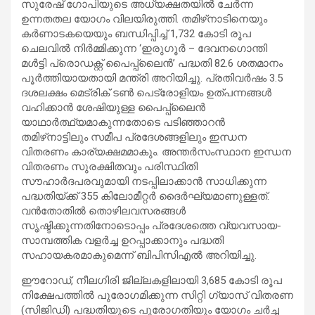
സുരേഷ് ഗോപിയുടെ അധ്യക്ഷതയിൽ ചേർന്ന
ഉന്നതതല യോഗം വിലയിരുത്തി. തമിഴ്‌നാടിനെയും
കർണാടകയെയും ബന്ധിപ്പിച്ച് 1,732 കോടി രൂപ
ചെലവിൽ നിർമ്മിക്കുന്ന ‘ഇരുഗൂർ – ദേവനഗൊന്തി
മൾട്ടി പ്രൊഡക്റ്റ് പൈപ്പ്‌ലൈൻ’ പദ്ധതി 82.6 ശതമാനം
പൂർത്തിയായതായി മന്ത്രി അറിയിച്ചു. പ്രതിവർഷം 3.5
ദശലക്ഷം മെട്രിക് ടൺ പെട്രോളിയം ഉത്പന്നങ്ങൾ
വഹിക്കാൻ ശേഷിയുള്ള പൈപ്പ്‌ലൈൻ
യാഥാർത്ഥ്യമാകുന്നതോടെ പടിഞ്ഞാറൻ
തമിഴ്‌നാട്ടിലും സമീപ പ്രദേശങ്ങളിലും ഇന്ധന
വിതരണം കാര്യക്ഷമമാകും. അന്തർസംസ്ഥാന ഇന്ധന
വിതരണം സുരക്ഷിതവും പരിസ്ഥിതി
സൗഹാർദപരവുമായി നടപ്പിലാക്കാൻ സാധിക്കുന്ന
പദ്ധതിയ്ക്ക് 355 കിലോമീറ്റർ ദൈർഘ്യമാണുള്ളത്.
വൻതോതിൽ തൊഴിലവസരങ്ങൾ
സൃഷ്ടിക്കുന്നതിനോടൊപ്പം പ്രദേശത്തെ വ്യവസായ-
സാമ്പത്തിക വളർച്ച ഉറപ്പാക്കാനും പദ്ധതി
സഹായകരമാകുമെന്ന് ബിപിസിഎൽ അറിയിച്ചു.
ഈറോഡ്, നീലഗിരി ജില്ലകളിലായി 3,685 കോടി രൂപ
നിക്ഷേപത്തിൽ പുരോഗമിക്കുന്ന സിറ്റി ഗ്യാസ് വിതരണ
(സിജിഡി) പദ്ധതിയുടെ പുരോഗതിയും യോഗം ചർച്ച