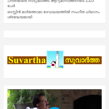
പൗരന്മാരെ നാടുകടത്തി; ആറുമാസത്തിനിടെ 3,323
പേർ
ഓസ്റ്റിൻ മാർത്തോമാ ദേവാലയത്തിൽ സംഗീത ധ്യാനം
ശ്രദ്ധേയമായി