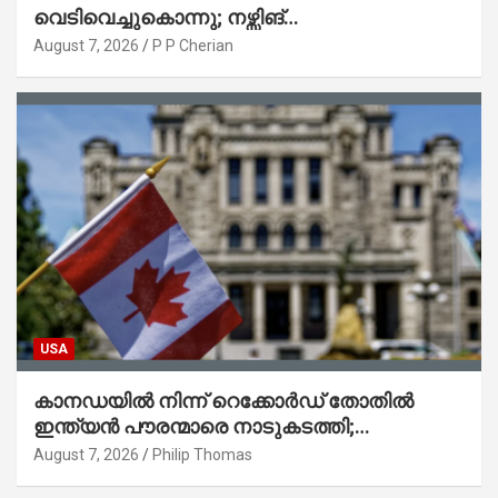
വെടിവെച്ചുകൊന്നു; നഴ്സിങ്
ഹോമിലാക്കില്ലെന്ന് നൽകിയ വാഗ്ദാനം
August 7, 2026
P P Cherian
പാലിച്ചതായി മൊഴി
USA
കാനഡയിൽ നിന്ന് റെക്കോർഡ് തോതിൽ
ഇന്ത്യൻ പൗരന്മാരെ നാടുകടത്തി;
ആറുമാസത്തിനിടെ 3,323 പേർ
August 7, 2026
Philip Thomas