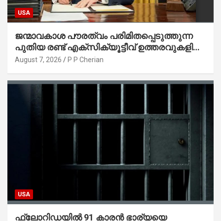
USA
ജന്മാവകാശ പൗരത്വം പരിമിതപ്പെടുത്തുന്ന
പുതിയ രണ്ട് എക്സിക്യൂട്ടീവ് ഉത്തരവുകളിൽ
ട്രംപ് ഒപ്പുവെച്ചു
August 7, 2026
P P Cherian
USA
ഫ്ലോറിഡയിൽ 91 കാരൻ ഭാര്യയെ