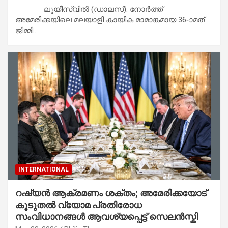
ലൂയീസ്‌വിൽ (ഡാലസ്): നോർത്ത്
അമേരിക്കയിലെ മലയാളി കായിക മാമാങ്കമായ 36-ാമത്
ജിമ്മി…
INTERNATIONAL
റഷ്യൻ ആക്രമണം ശക്തം; അമേരിക്കയോട്
കൂടുതൽ വ്യോമ പ്രതിരോധ
സംവിധാനങ്ങൾ ആവശ്യപ്പെട്ട് സെലൻസ്കി