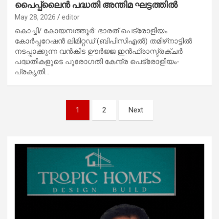
പൈപ്പ്‌ലൈൻ പദ്ധതി അന്തിമ ഘട്ടത്തിൽ
May 28, 2026
editor
കൊച്ചി/ കോയമ്പത്തൂർ: ഭാരത് പെട്രോളിയം
കോർപ്പറേഷൻ ലിമിറ്റഡ് (ബിപിസിഎൽ) തമിഴ്‌നാട്ടിൽ
നടപ്പാക്കുന്ന വൻകിട ഊർജ്ജ ഇൻഫ്രാസ്ട്രക്ചർ
പദ്ധതികളുടെ പുരോഗതി കേന്ദ്ര പെട്രോളിയം-
പ്രകൃതി…
Posts
1
2
Next
pagination