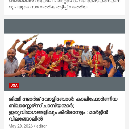
ഓൺലൈൻ നിക്ഷേപ പ്ലാറ്റ്‌ഫോം വഴി കോടിക്കണക്കിന്
രൂപയുടെ സാമ്പത്തിക തട്ടിപ്പ് നടത്തിയ…
USA
ജിമ്മി ജോർജ് വോളിബോൾ: കാലിഫോർണിയ
ബ്ലാസ്റ്റേഴ്‌സ് ചാമ്പ്യന്മാർ;
ഇരുവിഭാഗങ്ങളിലും കിരീടനേട്ടം : മാർട്ടിൻ
വിലങ്ങോലിൽ
May 28, 2026
editor