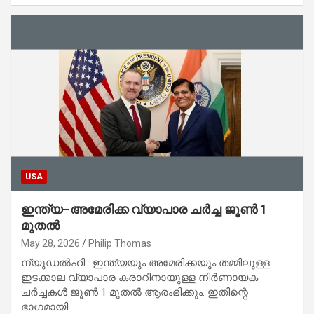
USA
ഇന്ത്യ–അമേരിക്ക വ്യാപാര ചർച്ച ജൂൺ 1
മുതൽ
May 28, 2026
Philip Thomas
ന്യൂഡൽഹി : ഇന്ത്യയും അമേരിക്കയും തമ്മിലുള്ള
ഇടക്കാല വ്യാപാര കരാറിനായുള്ള നിർണായക
ചർച്ചകൾ ജൂൺ 1 മുതൽ ആരംഭിക്കും. ഇതിന്റെ
ഭാഗമായി…