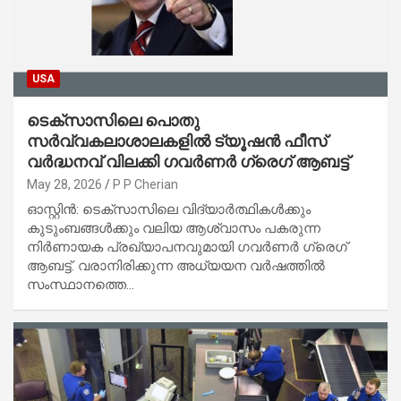
USA
ടെക്സാസിലെ പൊതു
സർവ്വകലാശാലകളിൽ ട്യൂഷൻ ഫീസ്
വർദ്ധനവ് വിലക്കി ഗവർണർ ഗ്രെഗ് ആബട്ട്
May 28, 2026
P P Cherian
ഓസ്റ്റിൻ: ടെക്സാസിലെ വിദ്യാർത്ഥികൾക്കും
കുടുംബങ്ങൾക്കും വലിയ ആശ്വാസം പകരുന്ന
നിർണായക പ്രഖ്യാപനവുമായി ഗവർണർ ഗ്രെഗ്
ആബട്ട്. വരാനിരിക്കുന്ന അധ്യയന വർഷത്തിൽ
സംസ്ഥാനത്തെ…