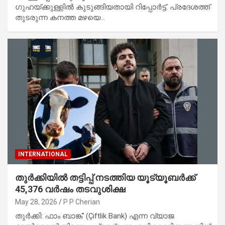
ഗുഹയ്ക്കുള്ളിൽ കുടുങ്ങിയതായി റിപ്പോർട്ട്. പ്രദേശത്ത്
തുടരുന്ന കനത്ത മഴയെ…
INTERNATIONAL
തുർക്കിയിൽ തട്ടിപ്പ് നടത്തിയ യൂട്യൂബർക്ക്
45,376 വർഷം തടവുശിക്ഷ
May 28, 2026
P P Cherian
തുർക്കി: ഫാം ബാങ്ക്’ (Çiftlik Bank) എന്ന വ്യാജ