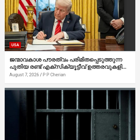
USA
ജന്മാവകാശ പൗരത്വം പരിമിതപ്പെടുത്തുന്ന
പുതിയ രണ്ട് എക്സിക്യൂട്ടീവ് ഉത്തരവുകളിൽ
ട്രംപ് ഒപ്പുവെച്ചു
August 7, 2026
P P Cherian