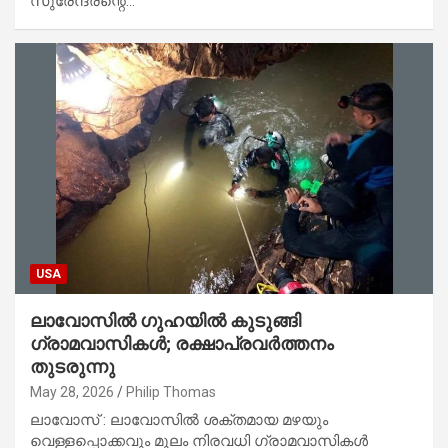
സുരേന്ദ്രന്റെ…
USA
ലാവോസിൽ ഗുഹയിൽ കുടുങ്ങി
ഗ്രാമവാസികൾ; രക്ഷാപ്രവർത്തനം
തുടരുന്നു
May 28, 2026
Philip Thomas
ലാവോസ് : ലാവോസിൽ ശക്തമായ മഴയും
വെള്ളപ്പൊക്കവും മൂലം നിരവധി ഗ്രാമവാസികൾ