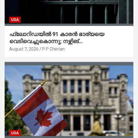
USA
ഫ്ലോറിഡയിൽ 91 കാരൻ ഭാര്യയെ
വെടിവെച്ചുകൊന്നു; നഴ്സിങ്
ഹോമിലാക്കില്ലെന്ന് നൽകിയ വാഗ്ദാനം
August 7, 2026
P P Cherian
പാലിച്ചതായി മൊഴി
USA