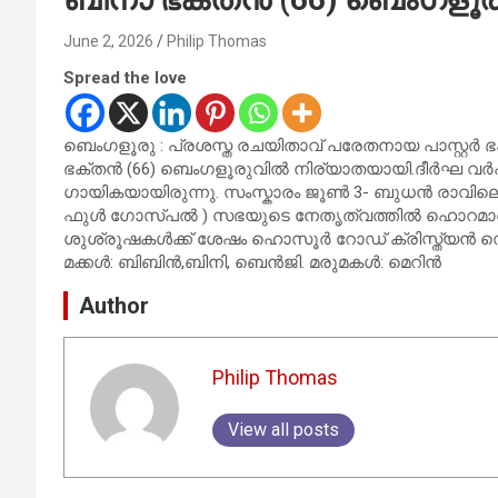
June 2, 2026
Philip Thomas
Spread the love
ബെംഗളൂരു : പ്രശസ്ത രചയിതാവ് പരേതനായ പാസ്റ്റർ 
ഭക്തൻ (66) ബെംഗളൂരുവിൽ നിര്യാതയായി.ദീർഘ വർഷങ്ങ
ഗായികയായിരുന്നു. സംസ്കാരം ജൂൺ 3- ബുധൻ രാവിലെ 
ഫുൾ ഗോസ്പൽ ) സഭയുടെ നേതൃത്വത്തിൽ ഹൊറമാവ് 
ശുശ്രൂഷകൾക്ക് ശേഷം ഹൊസൂർ റോഡ് ക്രിസ്ത്യൻ സ
മക്കൾ: ബിബിൻ,ബിനി, ബെൻജി. മരുമകൾ: മെറിൻ
Author
Philip Thomas
View all posts