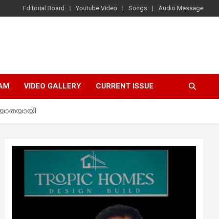
Editorial Board
Youtube Video
Songs
Audio Message
AM
VIDEO GALLERY
CURRENT ISSUE
ര്യാതയായി