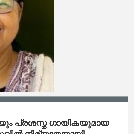
്യയും പ്രശസ്ത ഗായികയുമായ
രുവിൽ നിര്യാതയായി