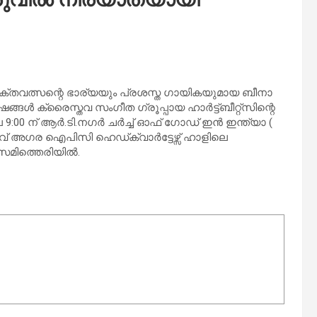
ഭക്തവത്സന്റെ ഭാര്യയും പ്രശസ്ത ഗായികയുമായ ബീനാ
ൾ ക്രൈസ്തവ സംഗീത ഗ്രൂപ്പായ ഹാർട്ട്ബീറ്റ്സിന്റെ
9:00 ന് ആർ.ടി.നഗർ ചർച്ച് ഓഫ് ഗോഡ് ഇൻ ഇന്ത്യാ (
അഗര ഐപിസി ഹെഡ്ക്വാർട്ടേഴ്സ് ഹാളിലെ
െമിത്തെരിയിൽ.