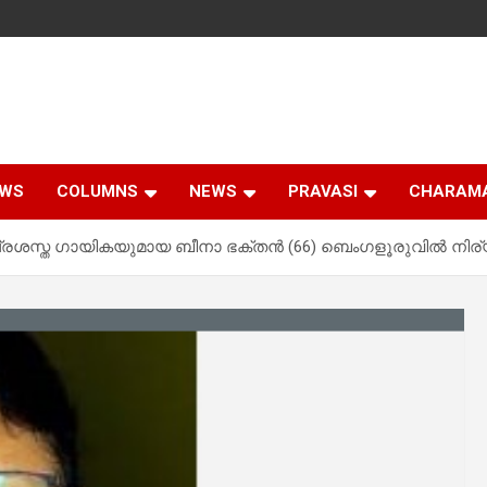
EWS
COLUMNS
NEWS
PRAVASI
CHARAM
ും പ്രശസ്ത ഗായികയുമായ ബീനാ ഭക്തൻ (66) ബെംഗളൂരുവിൽ നി