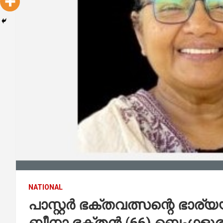
NATIONAL
പാസ്റ്റർ ഭക്തവത്സന്റെ ഭാര
ബീനാ ഭക്തൻ (66) ബെംഗളൂ