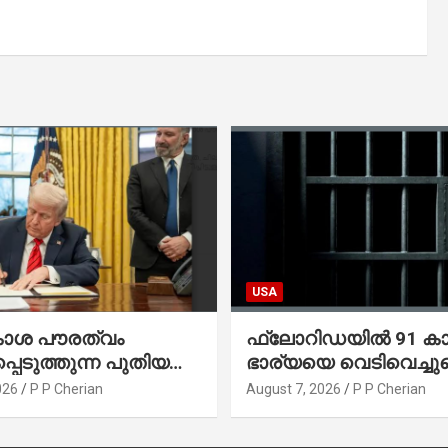
USA
കാശ പൗരത്വം
ഫ്ലോറിഡയിൽ 91 ക
്പെടുത്തുന്ന പുതിയ
ഭാര്യയെ വെടിവെച്ചു
്സിക്യൂട്ടീവ്
നഴ്സിങ് ഹോമിലാക്കില്ല
026
P P Cherian
August 7, 2026
P P Cherian
ിൽ ട്രംപ്
നൽകിയ വാഗ്ദാനം
ചു
പാലിച്ചതായി മൊഴി