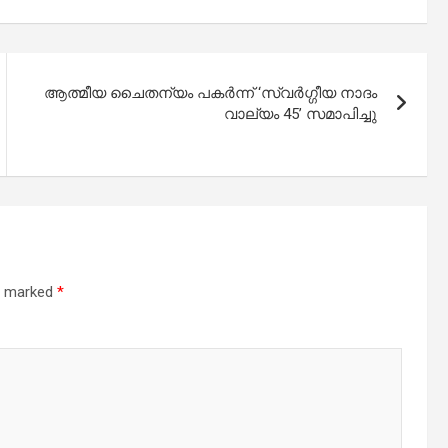
ആത്മീയ ചൈതന്യം പകർന്ന് ‘സ്വർഗ്ഗീയ നാദം
വാല്യം 45’ സമാപിച്ചു
re marked
*