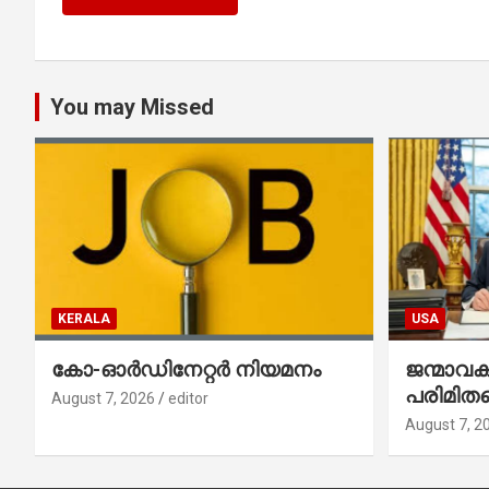
You may Missed
KERALA
USA
കോ-ഓർഡിനേറ്റർ നിയമനം
ജന്മാവ
പരിമിതപ
August 7, 2026
editor
രണ്ട് എക
August 7, 2
ഉത്തരവുകള
ഒപ്പുവെച്