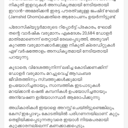
നികുതി ഇളവുകൾ അനധികൃതമായി നേടിയതായി
ഇറാൻ–അമേരിക്കൻ ഇരട്ട പൗരത്വമുള്ള ജംഷിദ് ഘോമി
(Jamshid Ghomi)ക്കെതിരെ ആരോപണം ഉയർന്നിട്ടുണ്ട്.
പ്രോസിക്യൂട്ടർമാരുടെ റിപ്പോർട്ട് പ്രകാരം, ഘോമി
തന്റെ വാർഷിക വരുമാനം ഏകദേശം 20,684 ഡോളർ
മാത്രമാണെന്ന് തെറ്റായി രേഖപ്പെടുത്തി, അതുവഴി
കുറഞ്ഞ വരുമാനക്കാർക്കുള്ള നികുതി ക്രെഡിറ്റുകൾ
ഏഴ് വർഷത്തോളം അനധികൃതമായി നേടിയതായി
പറയുന്നു.
കൂടാതെ, വിദേശത്തുനിന്ന് ലഭിച്ച കോടിക്കണക്കിന്
ഡോളർ വരുമാനം മറച്ചുവെച്ച് ആഡംബര
ജീവിതത്തിനും സ്വത്തുക്കൾക്കുമായി
ഉപയോഗിച്ചതായും, സാമ്പത്തിക ഇടപാടുകൾ
മറയ്ക്കാൻ ഷെൽ കമ്പനികൾ ഉപയോഗിച്ചതായും
അന്വേഷണ ഉദ്യോഗസ്ഥർ ആരോപിക്കുന്നു.
അധികാരികൾ ഇയാളെ അറസ്റ്റ് ചെയ്തിട്ടുണ്ടെങ്കിലും,
കേസ് ഇപ്പോഴും കോടതിയിൽ പരിഗണനയിലാണ്. കുറ്റം
തെളിയിക്കപ്പെടുന്നതുവരെ ഇയാൾ നിയമപരമായി
കുറ്റക്കാരനല്ലെന്ന് കണക്കാക്കപ്പെടും.