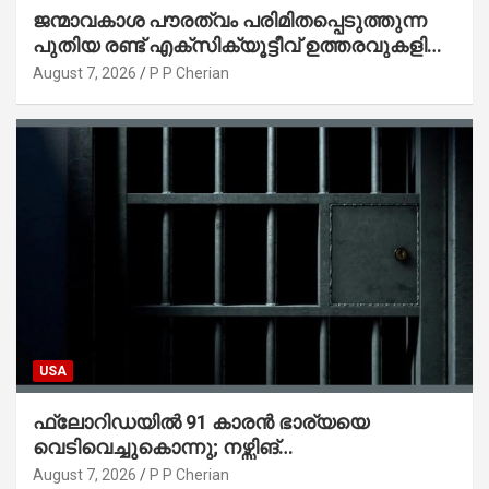
ജന്മാവകാശ പൗരത്വം പരിമിതപ്പെടുത്തുന്ന
പുതിയ രണ്ട് എക്സിക്യൂട്ടീവ് ഉത്തരവുകളിൽ
ട്രംപ് ഒപ്പുവെച്ചു
August 7, 2026
P P Cherian
USA
ഫ്ലോറിഡയിൽ 91 കാരൻ ഭാര്യയെ
വെടിവെച്ചുകൊന്നു; നഴ്സിങ്
ഹോമിലാക്കില്ലെന്ന് നൽകിയ വാഗ്ദാനം
August 7, 2026
P P Cherian