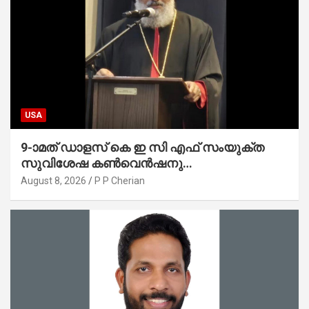
USA
9-ാമത് ഡാളസ് കെ ഇ സി എഫ് സംയുക്ത
സുവിശേഷ കൺവെൻഷനു
പ്രാർത്ഥനാനിർഭരമായ തുടക്കം
August 8, 2026
P P Cherian