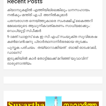
Recent Posts
ക്യാമ്പുകളിൽ എത്തിയില്ലെങ്കിലും ധനസഹായം
നൽകും-മന്ത്രി എ.പി. അനിൽകുമാർ
പരമ്പരാഗത നെയ്ത്തുകാരെ സംരക്ഷിച്ച് കൈത്തറി
മേഖലയുടെ ആധുനികവത്കരണം സാധ്യമാക്കും :
ഡെപ്യൂട്ടി സ്പീക്കർ
9-ാമത് ഡാളസ് കെ ഇ സി എഫ് സംയുക്ത സുവിശേഷ
കൺവെൻഷനു പ്രാർത്ഥനാനിർഭരമായ തുടക്കം
പുസ്തക പരിചയം : തയ്യാറാക്കിയത് : ബാജി ഓടംവേലി,
ഡാലസ്
ഇടുക്കിയിൽ കാർ തോട്ടിലേക്ക് മറിഞ്ഞ് യുവാവിന്
ദാരുണാന്ത്യം