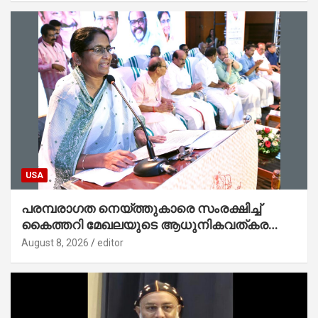
USA
പരമ്പരാഗത നെയ്ത്തുകാരെ സംരക്ഷിച്ച്
കൈത്തറി മേഖലയുടെ ആധുനികവത്കരണം
സാധ്യമാക്കും : ഡെപ്യൂട്ടി സ്പീക്കർ
August 8, 2026
editor