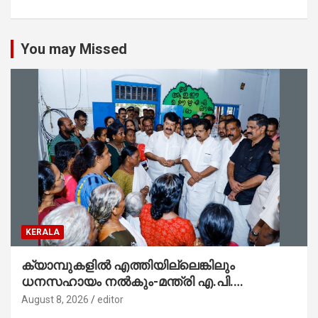
You may Missed
KERALA
ക്യാമ്പുകളിൽ എത്തിയില്ലെങ്കിലും
ധനസഹായം നൽകും-മന്ത്രി എ.പി.
അനിൽകുമാർ
August 8, 2026
editor