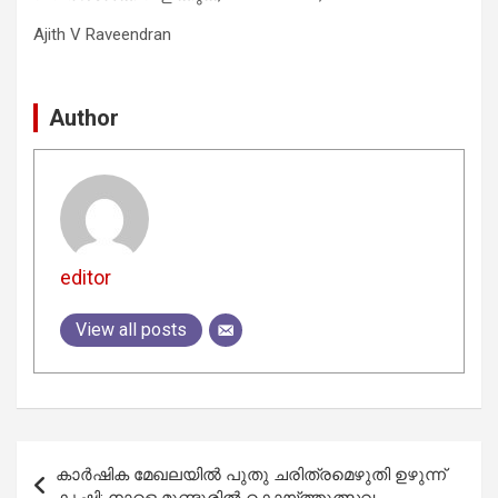
Ajith V Raveendran
Author
editor
View all posts
Post
കാർഷിക മേഖലയിൽ പുതു ചരിത്രമെഴുതി ഉഴുന്ന്
navigation
കൃഷി; നാളെ മുണ്ടൂരിൽ കൊയ്ത്തുത്സവം