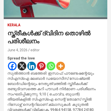
KERALA
സ്ത്രീകൾക്ക് ദ്വിദിന തൊഴിൽ
പരിശീലനം
June 4, 2026
editor
Spread the love
സുൽത്താൻ ബത്തേരി: ഇസാഫ് ഫൗണ്ടേഷന്റേയും
സിഎസ്‌ഐ മലബാർ ഡയോസീസ് സോഷ്യൽ
ബോർഡിന്റെയും നേതൃത്വത്തിൽ സ്ത്രീകൾക്ക്
രണ്ടുദിവസത്തെ കറി പൗഡർ നിർമാണ പരിശീലനം
സംഘടിപ്പിക്കുന്നു. 9,10 ( ചൊവ്വ, ബുധൻ)
തീയതികളിൽ സിഎസ്‌ഐ സെന്റ് തോമസ് സ്കിൽ
റിസോഴ്സ് സെന്ററിലാണ് ക്ലാസുകൾ. കൂടുതൽ
വിവരങ്ങൾക്ക് വിളിക്കുക, 99464 94158, 97784 24180.