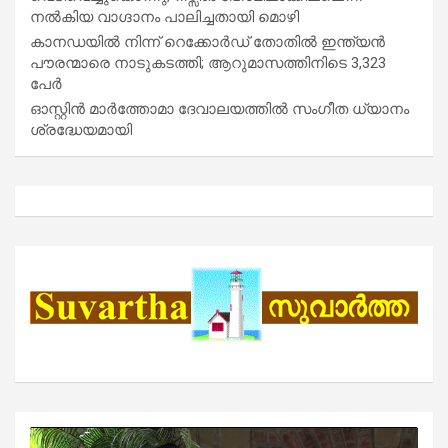
നൽകിയ വാഗ്ദാനം പാലിച്ചതായി മൊഴി
കാനഡയിൽ നിന്ന് റെക്കോർഡ് തോതിൽ ഇന്ത്യൻ
പൗരന്മാരെ നാടുകടത്തി; ആറുമാസത്തിനിടെ 3,323
പേർ
ഓസ്റ്റിൻ മാർത്തോമാ ദേവാലയത്തിൽ സംഗീത ധ്യാനം
ശ്രദ്ധേയമായി