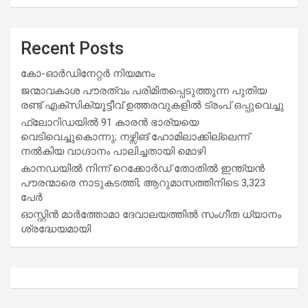
Recent Posts
കോ-ഓർഡിനേറ്റർ നിയമനം
ജന്മാവകാശ പൗരത്വം പരിമിതപ്പെടുത്തുന്ന പുതിയ
രണ്ട് എക്സിക്യൂട്ടീവ് ഉത്തരവുകളിൽ ട്രംപ് ഒപ്പുവെച്ചു
ഫ്ലോറിഡയിൽ 91 കാരൻ ഭാര്യയെ
വെടിവെച്ചുകൊന്നു; നഴ്സിങ് ഹോമിലാക്കില്ലെന്ന്
നൽകിയ വാഗ്ദാനം പാലിച്ചതായി മൊഴി
കാനഡയിൽ നിന്ന് റെക്കോർഡ് തോതിൽ ഇന്ത്യൻ
പൗരന്മാരെ നാടുകടത്തി; ആറുമാസത്തിനിടെ 3,323
പേർ
ഓസ്റ്റിൻ മാർത്തോമാ ദേവാലയത്തിൽ സംഗീത ധ്യാനം
ശ്രദ്ധേയമായി