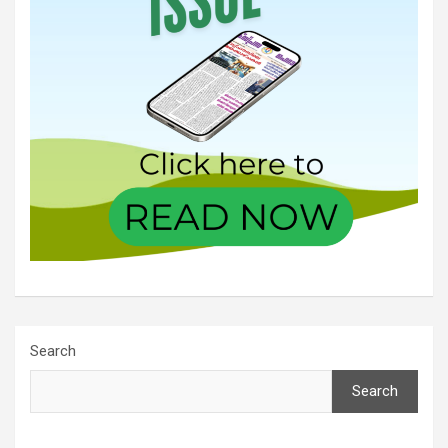
Search
Search