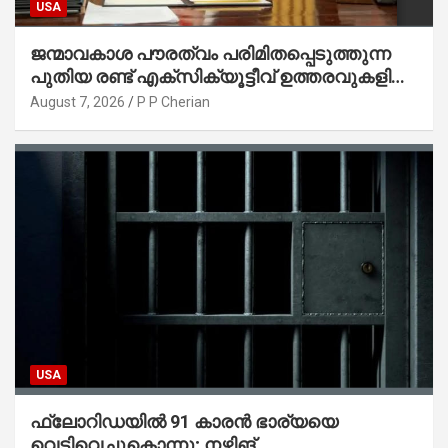
USA
ജന്മാവകാശ പൗരത്വം പരിമിതപ്പെടുത്തുന്ന
പുതിയ രണ്ട് എക്സിക്യൂട്ടീവ് ഉത്തരവുകളിൽ
ട്രംപ് ഒപ്പുവെച്ചു
August 7, 2026
P P Cherian
USA
ഫ്ലോറിഡയിൽ 91 കാരൻ ഭാര്യയെ
വെടിവെച്ചുകൊന്നു; നഴ്സിങ്