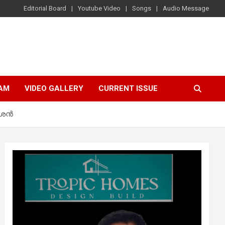
Editorial Board
Youtube Video
Songs
Audio Message
AM
VIDEO GALLERY
CURRENT ISSUE
തീശൻ