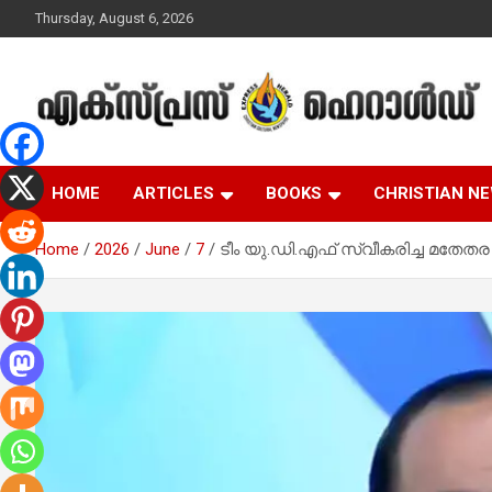
Skip
Thursday, August 6, 2026
to
content
Malayalam Christian News
Express Herald –
HOME
ARTICLES
BOOKS
CHRISTIAN N
Malayalam Christian
Home
2026
June
7
ടീം യു.ഡി.എഫ് സ്വീകരിച്ച മതേതര ന
News