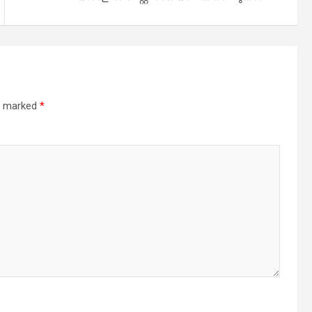
re marked
*