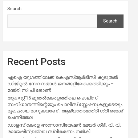
Search
Search
Recent Posts
എഐ യുഗത്തിലേക്ക് കെഎസ്ആർടിസി: കൂടുതൽ
ഡിജിറ്റൽ സേവനങ്ങൾ ജനങ്ങളിലേക്കെത്തിക്കും –
മന്ത്രി സി പി ജോൺ
ആഗസ്റ്റ് 15 മുതല്‍കേരളത്തിലെ പൊലീസ്
സംവിധാനത്തിന്റെയും പൊലീസ് സ്റ്റേഷനുകളുടെയും
മുഖഛായ മാറുകയാണ് : ആഭ്യന്തരമന്ത്രി ശ്രീ.രമേശ്
ചെന്നിത്തല
ഡാളസ് കേരള അസോസിയേഷൻ മേയർ ശ്രീ. വി. വി.
രാജേഷിന് ഉജ്വല സ്വീകരണം നൽകി