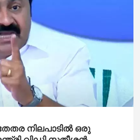
മതേതര നിലപാടില്‍ ഒരു
്യമന്ത്രി വിഡി സതീശൻ