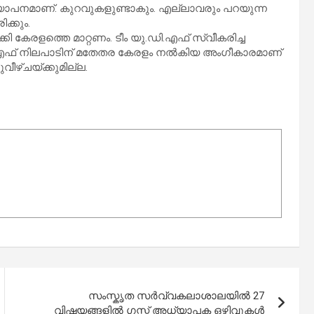
്യാപനമാണ്. കുറവുകളുണ്ടാകും. എല്ലാവരും പറയുന്ന
ക്കും.
ാക്കി കേരളത്തെ മാറ്റണം. ടീം യു.ഡി.എഫ് സ്വീകരിച്ച
.ഡി.എഫ് നിലപാടിന് മതേതര കേരളം നല്‍കിയ അംഗീകാരമാണ്
ീഴ്ചയ്ക്കുമില്ല.
സംസ്കൃത സര്‍വ്വകലാശാലയില്‍ 27
വിഷയങ്ങളില്‍ ഗസ്റ്റ് അധ്യാപക ഒഴിവുകള്‍