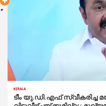
KERALA
ടീം യു.ഡി.എഫ് സ്വീകരിച്ച 
വിട്ടുവീഴ്ചയ്ക്കുമില്ല : മുഖ