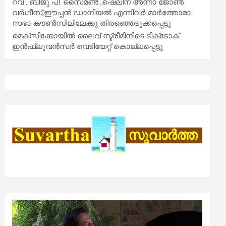
റവ . ബിജു പി. സൈമൺ ,ഷെലിന് അന്നാ ജോൺ
വർഗീസ്,ഈപ്പൻ ഡാനിയൽ എന്നിവർ മാർത്തോമാ
സഭാ കൗൺസിലിലേക്കു തിരഞ്ഞെടുക്കപ്പെട്ടു
മെക്സിക്കോയിൽ ലൈവ് സ്ട്രീമിനിടെ ടിക്‌ടോക്
ഇൻഫ്ലുവൻസർ വെടിയേറ്റ് കൊല്ലപ്പെട്ടു