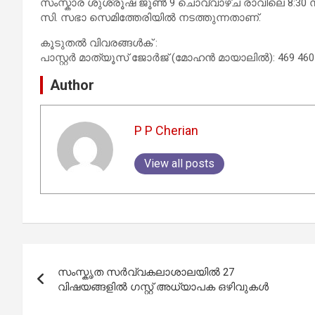
സംസ്കാര ശുശ്രൂഷ ജൂൺ 9 ചൊവ്വാഴ്ച രാവിലെ 8:30 ന് 
സി. സഭാ സെമിത്തേരിയിൽ നടത്തുന്നതാണ്.
കൂടുതൽ വിവരങ്ങൾക് :
പാസ്റ്റർ മാത്യൂസ് ജോർജ് (മോഹൻ മായാലിൽ): 469 460
Author
P P Cherian
View all posts
Post
സംസ്കൃത സര്‍വ്വകലാശാലയില്‍ 27
navigation
വിഷയങ്ങളില്‍ ഗസ്റ്റ് അധ്യാപക ഒഴിവുകള്‍