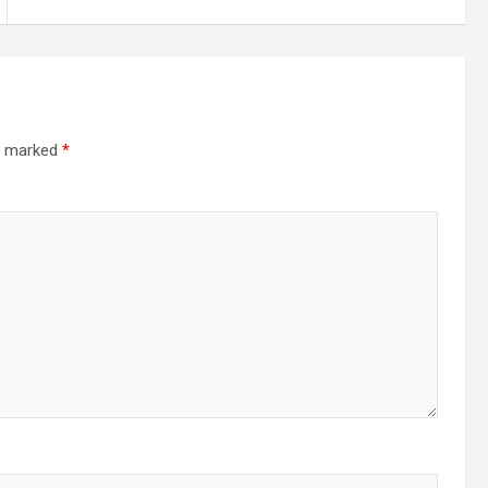
re marked
*