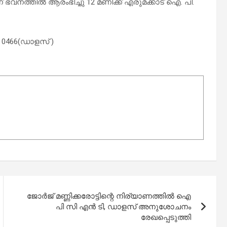
ഭവനത്തിൽ ആരംഭിച്ചു 12 മണിക്ക് എരുമക്കാട് ഐ. പി.
 0466(ഡാളസ് )
ജോർജ് മണ്ണിക്കരോട്ടിന്റെ നിര്യാണത്തിൽ ഐ
പി സി എൻ ടി, ഡാളസ് അനുശോചനം
രേഖപ്പെടുത്തി