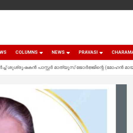
EWS
COLUMNS
NEWS
PRAVASI
CHARAM
്ച് ശുശ്രൂഷകൻ പാസ്റ്റർ മാത്യൂസ് ജോർജ്ജിന്റെ (മോഹൻ മായാല