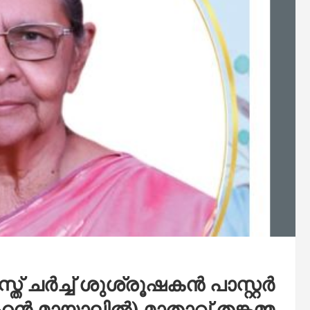
് ചർച്ച് ശുശ്രൂഷകൻ പാസ്റ്റർ
ഹൻ മായാലിൽ) മാതാവ് തങ്കമ്മ