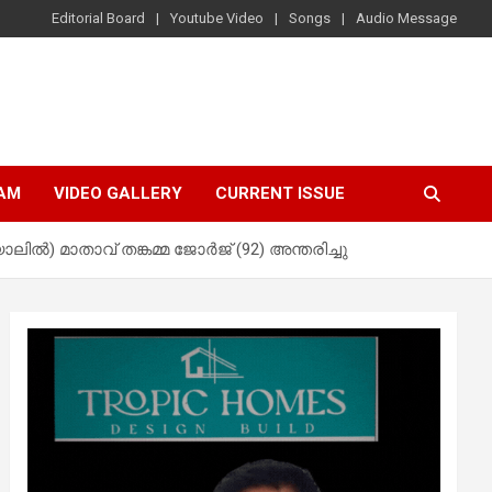
Editorial Board
Youtube Video
Songs
Audio Message
AM
VIDEO GALLERY
CURRENT ISSUE
ിൽ) മാതാവ് തങ്കമ്മ ജോർജ് (92) അന്തരിച്ചു