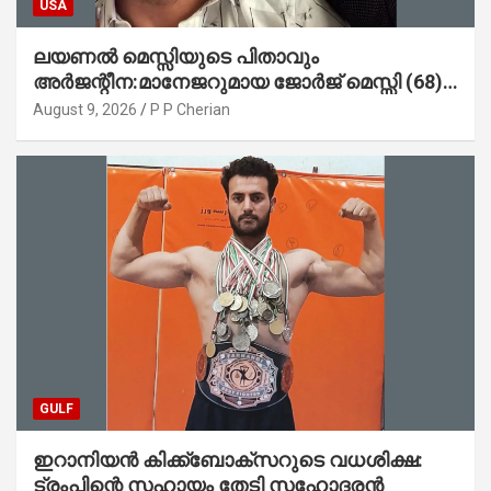
USA
ലയണൽ മെസ്സിയുടെ പിതാവും
അർജന്റീന:മാനേജറുമായ ജോർജ് മെസ്സി (68)
അന്തരിച്ചു
August 9, 2026
P P Cherian
GULF
ഇറാനിയൻ കിക്ക്ബോക്സറുടെ വധശിക്ഷ:
ട്രംപിന്റെ സഹായം തേടി സഹോദരൻ