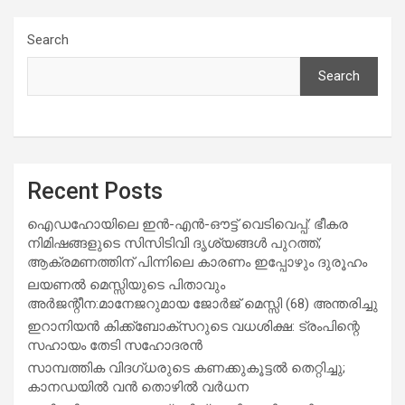
Search
Search
Recent Posts
ഐഡഹോയിലെ ഇൻ-എൻ-ഔട്ട് വെടിവെപ്പ്: ഭീകര
നിമിഷങ്ങളുടെ സിസിടിവി ദൃശ്യങ്ങൾ പുറത്ത്;
ആക്രമണത്തിന് പിന്നിലെ കാരണം ഇപ്പോഴും ദുരൂഹം
ലയണൽ മെസ്സിയുടെ പിതാവും
അർജന്റീന:മാനേജറുമായ ജോർജ് മെസ്സി (68) അന്തരിച്ചു
ഇറാനിയൻ കിക്ക്ബോക്സറുടെ വധശിക്ഷ: ട്രംപിന്റെ
സഹായം തേടി സഹോദരൻ
സാമ്പത്തിക വിദഗ്ധരുടെ കണക്കുകൂട്ടൽ തെറ്റിച്ചു;
കാനഡയിൽ വൻ തൊഴിൽ വർധന