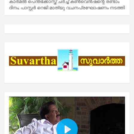
കാർമൽ പെന്തക്കോസ്ത് ചർച്ച് കൺവെൻഷന്റെ രണ്ടാം
ദിനം; പാസ്റ്റർ റെജി മാത്യു വചനപ്രഘോഷണം നടത്തി