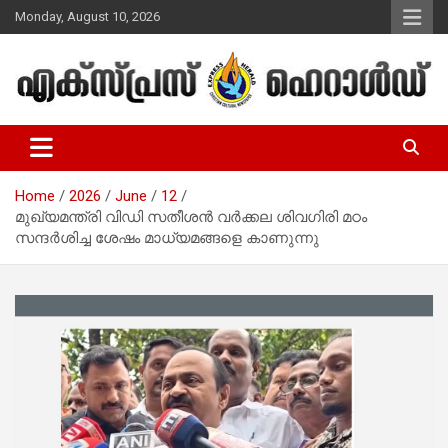
Skip
Monday, August 10, 2026
to
content
Malayalam Christian News
Express Herald – Malayalam
Christian News
Home
2026
June
12
മുഖ്യമന്ത്രി വിഡി സതീശൻ വർക്കല ശിവഗിരി മഠം
സന്ദർശിച്ച ശേഷം മാധ്യമങ്ങളെ കാണുന്നു