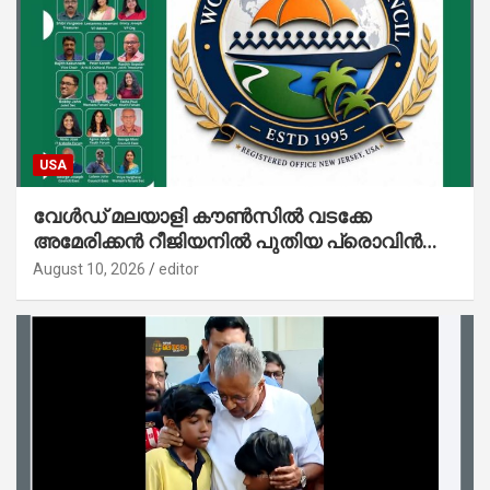
USA
വേൾഡ് മലയാളി കൗൺസിൽ വടക്കേ
അമേരിക്കൻ റീജിയനിൽ പുതിയ പ്രൊവിൻസ്;
ഗ്രേറ്റർ ഷാർലറ്റ് പ്രൊവിൻസിന് തുടക്കം
August 10, 2026
editor