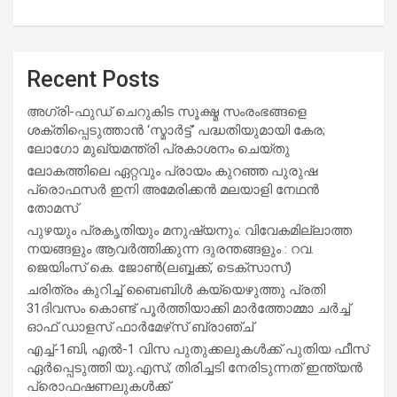
Recent Posts
അഗ്രി-ഫുഡ് ചെറുകിട സൂക്ഷ്മ സംരംഭങ്ങളെ
ശക്തിപ്പെടുത്താന്‍ ‘സ്മാര്‍ട്ട്’ പദ്ധതിയുമായി കേര;
ലോഗോ മുഖ്യമന്ത്രി പ്രകാശനം ചെയ്തു
ലോകത്തിലെ ഏറ്റവും പ്രായം കുറഞ്ഞ പുരുഷ
പ്രൊഫസർ ഇനി അമേരിക്കൻ മലയാളി നേഥൻ
തോമസ്
പുഴയും പ്രകൃതിയും മനുഷ്യനും: വിവേകമില്ലാത്ത
നയങ്ങളും ആവർത്തിക്കുന്ന ദുരന്തങ്ങളും : റവ.
ജെയിംസ് കെ. ജോൺ(ലബ്ബക്ക്, ടെക്സാസ്)
ചരിത്രം കുറിച്ച് ബൈബിൾ കയ്യെഴുത്തു പ്രതി
31ദിവസം കൊണ്ട് പൂർത്തിയാക്കി മാർത്തോമ്മാ ചർച്ച്
ഓഫ് ഡാളസ് ഫാർമേഴ്‌സ് ബ്രാഞ്ച്
എച്ച്-1ബി, എൽ-1 വിസ പുതുക്കലുകൾക്ക് പുതിയ ഫീസ്
ഏർപ്പെടുത്തി യു.എസ്; തിരിച്ചടി നേരിടുന്നത് ഇന്ത്യൻ
പ്രൊഫഷണലുകൾക്ക്