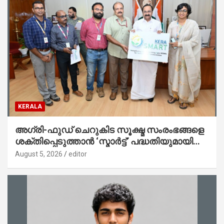
KERALA
അഗ്രി-ഫുഡ് ചെറുകിട സൂക്ഷ്മ സംരംഭങ്ങളെ
ശക്തിപ്പെടുത്താന്‍ ‘സ്മാര്‍ട്ട്’ പദ്ധതിയുമായി
കേര; ലോഗോ മുഖ്യമന്ത്രി പ്രകാശനം
August 5, 2026
editor
ചെയ്തു