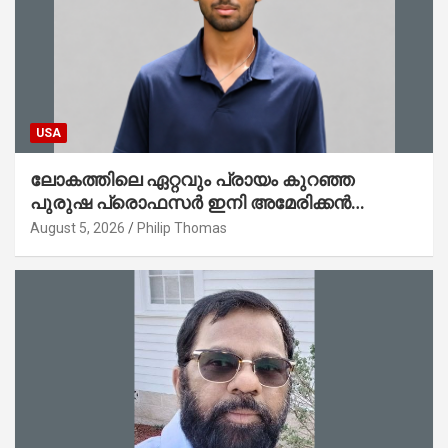
USA
ലോകത്തിലെ ഏറ്റവും പ്രായം കുറഞ്ഞ
പുരുഷ പ്രൊഫസർ ഇനി അമേരിക്കൻ
മലയാളി നേഥൻ തോമസ്
August 5, 2026
Philip Thomas