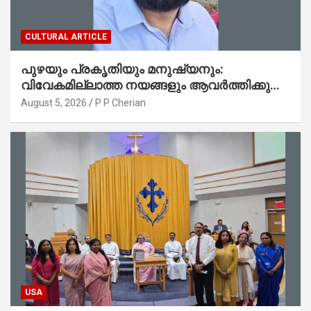
CULTURAL ARTICLE
പുഴയും പ്രകൃതിയും മനുഷ്യനും:
വിവേകമില്ലാത്ത നയങ്ങളും ആവർത്തിക്കുന്ന
ദുരന്തങ്ങളും : റവ. ജെയിംസ് കെ.
August 5, 2026
P P Cherian
ജോൺ(ലബ്ബക്ക്, ടെക്സാസ്)
USA