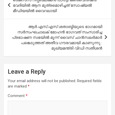
navigation
വേദിയിൽ ആന മൂത്രമൊഴിച്ചത് സോഷ്യൽ
മീഡിയയിൽ വൈറലായി
ആർ.എസ്.എസ് ശതാബ്ദിയുടെ ഭാഗമായി
സർസംഘചാലക് മോഹൻ ഭാഗവത് സംസാരിച്ച
പ്രഭാഷണ സഭയിൽ മൂന്ന് വൈസ് ചാൻസലർമാർ
പങ്കെടുത്തത് അതീവ ഗൗരവമായി കാണുന്നു :
മുഖ്യമന്ത്രി വിഡി സതീശൻ
Leave a Reply
Your email address will not be published.
Required fields
are marked
*
Comment
*