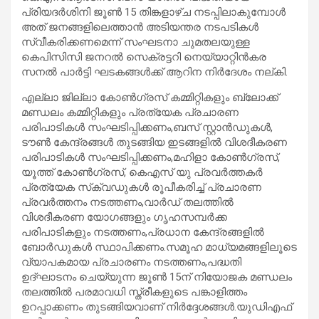
പ്രിയദര്‍ശിനി ജൂണ്‍ 15 തിങ്കളാഴ്ച നടപ്പിലാകുമ്പോള്‍
അത് ജനങ്ങളിലെത്താന്‍ അടിയന്തര നടപടികള്‍
സ്വീകരിക്കണമെന്ന് സംഘടനാ ചുമതലയുള്ള
കെപിസിസി ജനറല്‍ സെക്രട്ടറി നെയ്യാറ്റിന്‍കര
സനല്‍ പാര്‍ട്ടി ഘടകങ്ങള്‍ക്ക് ആറിന നിര്‍ദേശം നല്കി.
എല്ലാ ജില്ലാ കോണ്‍ഗ്രസ് കമ്മിറ്റികളും ബ്ലോക്ക്
മണ്ഡലം കമ്മിറ്റികളും പ്രത്യേക പ്രചാരണ
പരിപാടികള്‍ സംഘടിപ്പിക്കണം,ബസ് സ്റ്റാന്‍ഡുകള്‍,
ടൗണ്‍ കേന്ദ്രങ്ങള്‍ തുടങ്ങിയ ഇടങ്ങളില്‍ വിശദീകരണ
പരിപാടികള്‍ സംഘടിപ്പിക്കണം,മഹിളാ കോണ്‍ഗ്രസ്,
യൂത്ത് കോണ്‍ഗ്രസ്, കെഎസ് യു പ്രവര്‍ത്തകര്‍
പ്രത്യേക സ്‌ക്വഡുകള്‍ രൂപീകരിച്ച് പ്രചാരണ
പ്രവര്‍ത്തനം നടത്തണം,വാര്‍ഡ് തലത്തില്‍
വിശദീകരണ യോഗങ്ങളും ഗൃഹസമ്പര്‍ക്ക
പരിപാടികളും നടത്തണം,പ്രധാന കേന്ദ്രങ്ങളില്‍
ബോര്‍ഡുകള്‍ സ്ഥാപിക്കണം.സമൂഹ മാധ്യമങ്ങളിലൂടെ
വ്യാപകമായ പ്രചാരണം നടത്തണം,പദ്ധതി
ഉദ്ഘാടനം ചെയ്യുന്ന ജൂണ്‍ 15ന് നിയോജക മണ്ഡലം
തലത്തില്‍ പരമാവധി സ്ത്രീകളുടെ പങ്കാളിത്തം
ഉറപ്പാക്കണം തുടങ്ങിയവാണ് നിർദ്ദേശങ്ങൾ.യുഡിഎഫ്