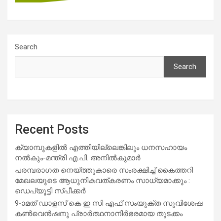
Search
Search
Recent Posts
ക്യാമ്പുകളിൽ എത്തിയില്ലെങ്കിലും ധനസഹായം
നൽകും-മന്ത്രി എ.പി. അനിൽകുമാർ
പരമ്പരാഗത നെയ്ത്തുകാരെ സംരക്ഷിച്ച് കൈത്തറി
മേഖലയുടെ ആധുനികവത്കരണം സാധ്യമാക്കും :
ഡെപ്യൂട്ടി സ്പീക്കർ
9-ാമത് ഡാളസ് കെ ഇ സി എഫ് സംയുക്ത സുവിശേഷ
കൺവെൻഷനു പ്രാർത്ഥനാനിർഭരമായ തുടക്കം