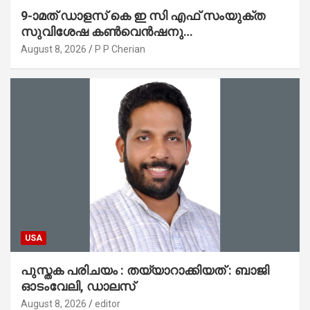
9-ാമത് ഡാളസ് കെ ഇ സി എഫ് സംയുക്ത
സുവിശേഷ കൺവെൻഷനു
പ്രാർത്ഥനാനിർഭരമായ തുടക്കം
August 8, 2026
P P Cherian
USA
പുസ്തക പരിചയം : തയ്യാറാക്കിയത് : ബാജി
ഓടംവേലി, ഡാലസ്
August 8, 2026
editor