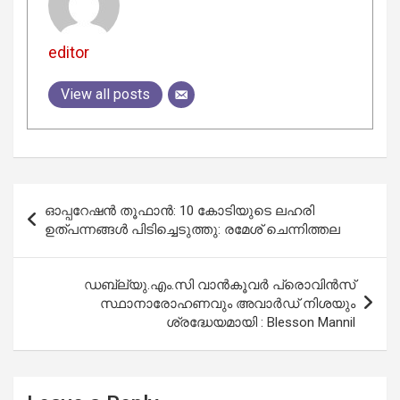
editor
View all posts
Post
ഓപ്പറേഷന്‍ തൂഫാന്‍: 10 കോടിയുടെ ലഹരി
navigation
ഉത്പന്നങ്ങള്‍ പിടിച്ചെടുത്തു: രമേശ് ചെന്നിത്തല
ഡബ്ല്യു.എം.സി വാൻകൂവർ പ്രൊവിൻസ്
സ്ഥാനാരോഹണവും അവാർഡ് നിശയും
ശ്രദ്ധേയമായി : Blesson Mannil