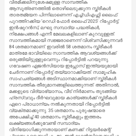
വിരമിക്കലിനുശേഷമുള്ള സാമ്പത്തിക
ആസൂത്രണത്തിൽ തൊഴിലെടുക്കുന്ന സ്ത്രീകൾ
താരതമ്യേന പിന്നിലാണെന്ന് എച്ച്ഡിഎഫ്സി ലൈഫ്
പുറത്തിറക്കിയ ‘റെഡി ഫോർ ലൈഫ് 2025’ റിപ്പോർട്ട്.
ഇൻഷുറൻസ്, ലഘു സമ്പാദ്യ പദ്ധതികൾ,
നിക്ഷേപങ്ങൾ എന്നീ മേഖലകളിലാണ് കുറവുള്ളത്.
സാമ്പത്തികമായി സജ്ജരാണെന്ന് വിശ്വസിക്കുന്നവർ
84 ശതമാനമാണ്. ഇവരിൽ 58 ശതമാനം സ്ത്രീകൾ
മാത്രമേ ഭാവിയിലെ സാമ്പത്തിക ആവശ്യങ്ങൾക്ക്
ഒരുങ്ങിയിട്ടുള്ളുവെന്നും റിപ്പോർട്ടിൽ പറയുന്നു.
ഗവേഷണ ഏജൻസിയായ ഇപ്സോസ് ഇന്ത്യയുമായി
ചേർന്നാണ് റിപ്പോർട്ട് തയ്യാറാക്കിയത്. സാമൂഹിക
സാഹചര്യങ്ങൾ അടിസ്ഥാനമാക്കിയാണ് സ്ത്രീകൾ
സാമ്പത്തിക തീരുമാനങ്ങളിലെത്തുന്നത്. അതിനാൽ,
മക്കളുടെ വിദ്യാഭ്യാസം, വീട് നിർമാണം തുടങ്ങിയ
ഹ്രസ്വവും ദീർഘവുമായ കാര്യങ്ങൾക്ക് സ്ത്രീകൾ
ഏറെ പ്രാധാന്യം നൽകുന്നതായി റിപ്പോർട്ടിൽ
വ്യക്തമാക്കുന്നു. 35 ശതമാനം പുരുഷന്മാരെ
അപേക്ഷിച്ച് 40 ശതമാനം സ്ത്രീകളും ഇത്തരം
ലക്ഷ്യങ്ങൾക്കുവേണ്ടി സമ്പാദ്യം
വിനിയോഗിക്കുന്നതായാണ് കണക്ക്. റിട്ടയർമെന്റ്
പ്ലാനുകളെക്കുറിച്ചും ടേം ഇൻഷുറൻസിനെക്കുറിച്ചും