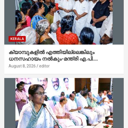
KERALA
ക്യാമ്പുകളിൽ എത്തിയില്ലെങ്കിലും
ധനസഹായം നൽകും-മന്ത്രി എ.പി.
അനിൽകുമാർ
August 8, 2026
editor