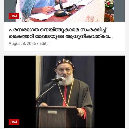
USA
പരമ്പരാഗത നെയ്ത്തുകാരെ സംരക്ഷിച്ച്
കൈത്തറി മേഖലയുടെ ആധുനികവത്കരണം
സാധ്യമാക്കും : ഡെപ്യൂട്ടി സ്പീക്കർ
August 8, 2026
editor
USA