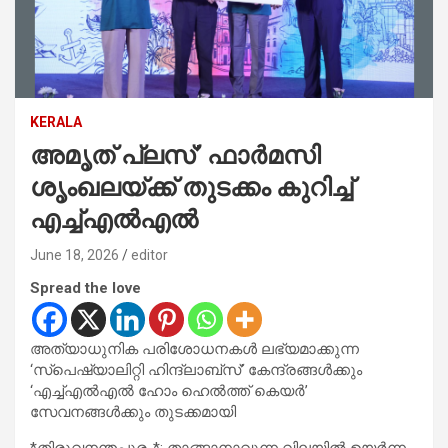
KERALA
അമൃത് പ്ലസ്’ ഫാർമസി
ശൃംഖലയ്ക്ക് തുടക്കം കുറിച്ച്
എച്ച്എൽഎൽ
June 18, 2026
editor
Spread the love
അത്യാധുനിക പരിശോധനകൾ ലഭ്യമാക്കുന്ന
‘സ്പെഷ്യാലിറ്റി ഹിന്ദ്‌ലാബ്‌സ്’ കേന്ദ്രങ്ങൾക്കും
‘എച്ച്എൽഎൽ ഹോം ഹെൽത്ത് കെയർ’
സേവനങ്ങൾക്കും തുടക്കമായി
*തിരുവനന്തപുരം*: താങ്ങാനാവുന്ന വിലയിൽ ഉയർന്ന