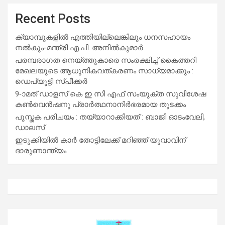
Recent Posts
ക്യാമ്പുകളിൽ എത്തിയില്ലെങ്കിലും ധനസഹായം
നൽകും-മന്ത്രി എ.പി. അനിൽകുമാർ
പരമ്പരാഗത നെയ്ത്തുകാരെ സംരക്ഷിച്ച് കൈത്തറി
മേഖലയുടെ ആധുനികവത്കരണം സാധ്യമാക്കും :
ഡെപ്യൂട്ടി സ്പീക്കർ
9-ാമത് ഡാളസ് കെ ഇ സി എഫ് സംയുക്ത സുവിശേഷ
കൺവെൻഷനു പ്രാർത്ഥനാനിർഭരമായ തുടക്കം
പുസ്തക പരിചയം : തയ്യാറാക്കിയത് : ബാജി ഓടംവേലി,
ഡാലസ്
ഇടുക്കിയിൽ കാർ തോട്ടിലേക്ക് മറിഞ്ഞ് യുവാവിന്
ദാരുണാന്ത്യം