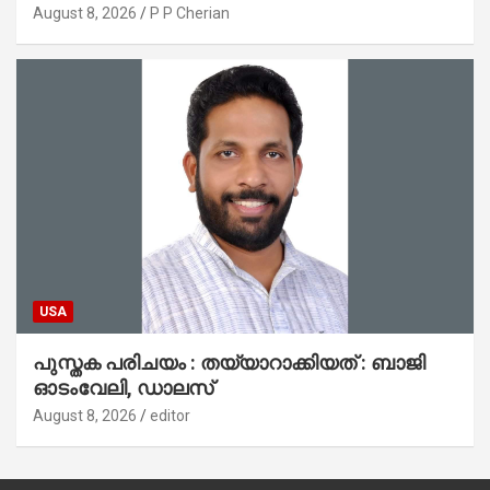
പ്രാർത്ഥനാനിർഭരമായ തുടക്കം
August 8, 2026
P P Cherian
USA
പുസ്തക പരിചയം : തയ്യാറാക്കിയത് : ബാജി
ഓടംവേലി, ഡാലസ്
August 8, 2026
editor