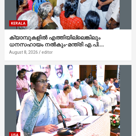
KERALA
ക്യാമ്പുകളിൽ എത്തിയില്ലെങ്കിലും
ധനസഹായം നൽകും-മന്ത്രി എ.പി.
അനിൽകുമാർ
August 8, 2026
editor
USA