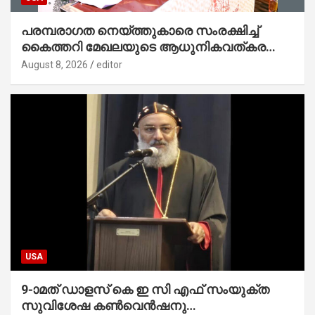
പരമ്പരാഗത നെയ്ത്തുകാരെ സംരക്ഷിച്ച്
കൈത്തറി മേഖലയുടെ ആധുനികവത്കരണം
സാധ്യമാക്കും : ഡെപ്യൂട്ടി സ്പീക്കർ
August 8, 2026
editor
USA
9-ാമത് ഡാളസ് കെ ഇ സി എഫ് സംയുക്ത
സുവിശേഷ കൺവെൻഷനു