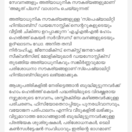
സേവനങ്ങളും അത്യാധുനിക സൗകര്യങ്ങളുമാണ്
‘അമൃത് പ്ലസ്’ വാഗ്ദാനം ചെയ്യുന്നത്.
അത്യാധുനിക സൗകര്യങ്ങളുള്ള ‘സ്പെഷ്യാലിറ്റി
ഹിന്ദ്‌ലാബ്‌സ്’ ഡയഗ്നോസ്റ്റിക് സെന്ററുകളുടെയും
വീട്ടിൽ ചികിത്സ ഉറപ്പാക്കുന്ന ‘എച്ച്എൽഎൽ ഹോം
ഹെൽത്ത് കെയർ സർവീസസ്’ സേവനങ്ങളുടെയും
ഉദ്ഘാടനം ഡോ. അനിത തമ്പി
നിർവഹിച്ചു. ജീനോമിക്സ്, നെക്സ്റ്റ് ജനറേഷൻ
സീക്വൻസിങ്, മോളിക്യുലാർ ഡയഗ്നോസ്റ്റിക്സ്
തുടങ്ങിയ അത്യാധുനികവും സങ്കീർണ്ണവുമായ
പരിശോധനാ സൗകര്യങ്ങളാണ് സ്പെഷ്യാലിറ്റി
ഹിന്ദ്‌ലാബ്‌സിലൂടെ ലഭ്യമാക്കുക.
ആശുപത്രികളിൽ നേരിട്ടെത്താൻ ബുദ്ധിമുട്ടുന്നവർക്ക്
ഹോം ഹെൽത്ത് കെയർ പദ്ധതിയിലൂടെ വിദഗ്ദ്ധരായ
നഴ്സുമാരുടെ സേവനം, ശസ്ത്രക്രിയ കഴിഞ്ഞവർക്കുള്ള
പരിചരണം, ഫിസിയോതെറാപ്പിയും പുനരധിവാസവും,
വയോജന പരിപാലനം എന്നിവ വീടുകളിൽ ലഭിക്കും.
വിട്ടുമാറാത്ത രോഗങ്ങളാൽ ബുദ്ധിമുട്ടുന്നവർക്കുള്ള
പ്രത്യേക ശുശ്രൂഷകൾ, പരിശോധനകൾ, ടെലി
കൺസൾട്ടേഷൻ സംവിധാവും ഇതിന്റെ ഭാഗമാണ്.