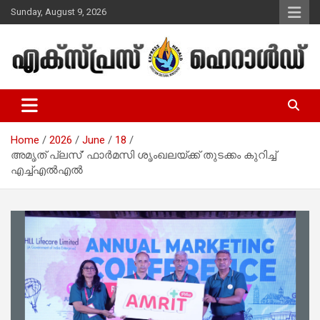
Skip
Sunday, August 9, 2026
to
content
Malayalam Christian News
Express Herald – Malayalam
Christian News
Home
2026
June
18
അമൃത് പ്ലസ്’ ഫാർമസി ശൃംഖലയ്ക്ക് തുടക്കം കുറിച്ച്
എച്ച്എൽഎൽ