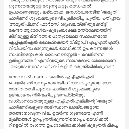
ഗുണമേന്മയുള്ള മരുന്നുകളും മെഡിക്കൽ
ഉപകരണങ്ങളും ലഭ്യമാക്കി ജനശ്രദ്ധനേടിയ ‘അമൃത്’
ഫാർമസി ശൃംഖലയുടെ വിപുലീകരിച്ച പുതിയ പതിപ്പായ
‘അമൃത് പ്ലസ്’ ഫാർമസി ശൃംഖലയ്ക്ക് തുടക്കമിട്ട്
കേന്ദ്ര ആരോഗ്യ-കുടുംബക്ഷേമ മന്ത്രാലയത്തിന്
കീഴിലുള്ള മിനിരത്ന പൊതുമേഖലാ സ്ഥാപനമായ
എച്ച്എൽഎൽ ലൈഫ്‌കെയർ ലിമിറ്റഡ് (എച്ച്എൽഎൽ).
വിവിധയിനം മരുന്നുകൾ, മെഡിക്കൽ ഉപകരണങ്ങൾ,
സപ്ലിമെന്റുകൾ, ലൈഫ് സ്റ്റൈൽ – വെൽനസ്
ഉൽപ്പന്നങ്ങൾ എന്നിവയുടെ സമഗ്രമായ ശേഖരമാണ്
‘അമൃത് പ്ലസ്’ ഫാർമസികളിൽ ഒരുക്കിയിരിക്കുന്നത്.
ഗോവയിൽ നടന്ന ചടങ്ങിൽ എച്ച്എൽഎൽ
ചെയർപേഴ്‌സണും മാനേജിംഗ് ഡയറക്ടറുമായ ഡോ.
അനിത തമ്പി പുതിയ ഫാർമസി ശൃംഖലയുടെ
ഉദ്ഘാടനം നിർവഹിച്ചു. ജനപ്രീതിയും
വിശ്വാസ്യതയുമുള്ള എച്ച്എൽഎല്ലിന്റെ ‘അമൃത്’
ഫാർമസികളുടെ അടിസ്ഥാന ലക്ഷ്യങ്ങളായ
താങ്ങാനാവുന്ന വില, ഉയർന്ന ഗുണമേന്മ എന്നീ
മൂല്യങ്ങൾ ഉറപ്പുനൽകുന്നതിനൊപ്പം, മെഡിക്കൽ
റീട്ടെയിൽ രംഗത്ത് ഉപഭോക്താക്കൾക്ക് കൂടുതൽ മികച്ച