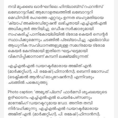
നവി മുംബൈ ഖാർഘറിലെ ഹിന്ദ്‌ലാബ്‌സ് റഫറൻസ്
ലബോറട്ടറിക്ക്, ആഗോളതലത്തിൽ ലബോറട്ടറി
മെഡിസിൻ രംഗത്തെ ഏറ്റവും ഉന്നത ബഹുമതിയായ
‘ക്യാപ് അക്രെഡിറ്റേഷൻ’ ലഭിച്ചതായി എച്ച്എൽഎൽ
അധികൃതർ അറിയിച്ചു. ഒഡീഷ സർക്കാരുമായി
സഹകരിച്ച് പാനികോയ്‌ലിയിൽ ട്രോമ കെയർ സെന്റർ
സ്ഥാപിക്കുമെന്നും ചടങ്ങിൽ പ്രഖ്യാപിച്ചു. എല്ലാവിധ
ആധുനിക സംവിധാനങ്ങളുമുള്ള സമഗ്രമായ ട്രോമ
കെയർ കേന്ദ്രമായി ഇതിനെ ഘട്ടംഘട്ടമായി
വികസിപ്പിക്കാനാണ് കമ്പനി ലക്ഷ്യമിടുന്നത്.
എച്ച്എൽഎൽ ഡയറക്ടർമാരായ അജിത് എൻ.
(മാർക്കറ്റിംഗ്), പി. രമേഷ് (ഫിനാൻസ്), ബെന്നി ജോസഫ്
(ടെക്നിക്കൽ ആൻഡ് ഓപ്പറേഷൻസ്) എന്നിവരും
ചടങ്ങിൽ പങ്കെടുത്തു.
Photo caption: ‘അമൃത് പ്ലസ്’ ഫാർമസി ശൃംഖലയുടെ
ഉദ്ഘാടനം എച്ച്എൽഎൽ ചെയർപേഴ്‌സണും
മാനേജിംഗ് ഡയറക്ടറുമായ ഡോ. അനിത തമ്പി
നിർവഹിക്കുന്നു. എച്ച്എൽഎൽ ഡയറക്ടർമാരായ
അജിത് എൻ. (മാർക്കറ്റിംഗ്), പി. രമേഷ് (ഫിനാൻസ്),