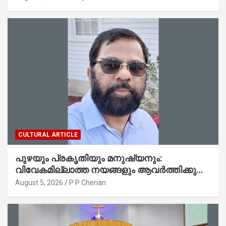
CULTURAL ARTICLE
പുഴയും പ്രകൃതിയും മനുഷ്യനും:
വിവേകമില്ലാത്ത നയങ്ങളും ആവർത്തിക്കുന്ന
ദുരന്തങ്ങളും : റവ. ജെയിംസ് കെ.
August 5, 2026
P P Cherian
ജോൺ(ലബ്ബക്ക്, ടെക്സാസ്)