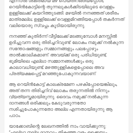
എന്നാൽ ശക്തമായ മഴ പെയ്തിറങ്ങിയപ്പോൾ,
റെയിൻകോട്ടിന്റെ തുന്നലുകൾക്കിടയിലൂടെ വെള്ളം
ഉള്ളിലേക്ക് കയറിത്തുടങ്ങി. മഴയിൽ നനഞ്ഞത് ശരീരം
മാത്രമല്ല; ഉള്ളിലേക്ക് വെള്ളമിറങ്ങിയപ്പോൾ തകർന്നത്
വലിയൊരു സ്വപ്നം കൂടിയായിരുന്നു.
നനഞ്ഞ് കുതിർന്ന് വീട്ടിലേക്ക് മടങ്ങുമ്പോൾ മനസ്സിൽ
ഉദിച്ചുവന്ന ഒരു തിരിച്ചറിവുണ്ട്: ലോകം നമുക്ക് നൽകുന്ന
സന്തോഷങ്ങളും സമ്മാനങ്ങളും പലപ്പോഴും
താൽക്കാലികമാണ്. അവയ്ക്ക് ഒരു പരിധിയുണ്ട്,
ഭൂമിയിലെ എല്ലാ സമ്മാനങ്ങൾക്കും ഒരു
കാലാവധിയുണ്ട്; മഴത്തുള്ളികളെപ്പോലെ അവ
പ്രത്യക്ഷപ്പെട്ട് മറഞ്ഞുപോകുന്നവയാണ്.
ആ റെയിൻകോട്ട് കാലക്രമേണ പഴകിപ്പോയെങ്കിലും,
അത് തന്ന തിരിച്ചറിവ് ലോകം തരുന്നതിൽ നിന്നും
വ്യത്യസ്തമായിരുന്നു. ദൈവം നമുക്ക് നൽകുന്ന
ദാനങ്ങൾ ഒരിക്കലും കേടുവരുന്നതോ
നശിച്ചുപോകുന്നതോ അല്ല എന്നതായിരുന്നു ആ
പാഠം.
യാക്കോബിന്റെ ലേഖനത്തിൽ നാം വായിക്കുന്നു:
“എല്ലാ നല്ല ദാനവും തികഞ്ഞ വരം ഒക്കെയും