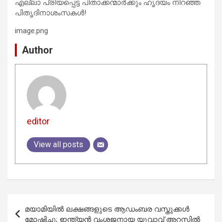
എല്ലാ പ്രിയപ്പെട്ട പിതാക്കന്മാർക്കും ഹൃദയം നിറഞ്ഞ
പിതൃദിനാശംസകൾ!
image.png
Author
editor
View all posts
Post
മയാമിയിൽ ലക്ഷങ്ങളുടെ ആഡംബര വസ്തുക്കൾ
navigation
മോഷ്ടിച്ചു; ഇന്ത്യൻ വംശജനായ യുവാവ് അറസ്റ്റിൽ