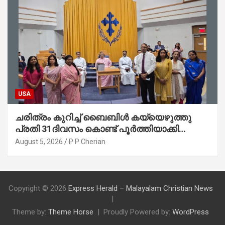
USA
ചരിത്രം കുറിച്ച് ബൈബിൾ കയ്യെഴുത്തു
പ്രതി 31ദിവസം കൊണ്ട് പൂർത്തിയാക്കി
മാർത്തോമ്മാ ചർച്ച് ഓഫ് ഡാളസ് ഫാർമേഴ്‌സ്
August 5, 2026
P P Cherian
ബ്രാഞ്ച്
Copyright © 2026
Express Herald – Malayalam Christian News
Theme by:
Theme Horse
Proudly Powered by:
WordPress