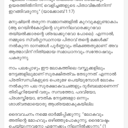
ഉയരത്തിൽനിന്ന്, വെളിച്ചങ്ങളുടെ പിതാവിങ്കൽനിന്ന്
ഇറങ്ങിവരുന്നു.” (യാക്കോബ് 1:17)
മനുഷ്യൻ തരുന്ന സമ്മാനങ്ങളിൽ കുറവുകളുണ്ടാകാം
(ആ റെയിൻകോട്ടിന്റെ ഗുണനിലവാരക്കുറവോ
തയ്യൽക്കാരന്റെ ശ്രദ്ധക്കുറവോ പോലെ). എന്നാൽ,
നമ്മുടെ സ്വർഗ്ഗസ്ഥനായ പിതാവ് തന്റെ മക്കൾക്ക്
നൽകുന്ന ദാനങ്ങൾ പൂർണ്ണവും തികഞ്ഞതുമാണ്. അവ
ആത്മാവിന് നിത്യമായ സമാധാനവും സന്തോഷവും
പകരുന്നു.
നാം പലപ്പോഴും ഈ ലോകത്തിലെ വസ്തുക്കളിലും
നേട്ടങ്ങളിലുമാണ് സുരക്ഷിതത്വം തേടുന്നത്. എന്നാൽ
പ്രതിസന്ധികളുടെ പെരുമഴ പെയ്യുമ്പോൾ ലോകം
നൽകുന്ന പല സുരക്ഷാകവചങ്ങളും ദുർബലമാണെന്ന്
തിരിച്ചറിയേണ്ടി വരും. സമ്പത്തോ, പദവിയോ,
പ്രശസ്തിയോ, ഭൗതിക നേട്ടങ്ങളോ ഒന്നും
ശാശ്വതമായൊരു ആശ്രയമാകുകയില്ല.
ദൈവവചനം നമ്മെ ഓർമ്മിപ്പിക്കുന്നു: “ലോകവും
അതിന്റെ മോഹവും ഒഴിഞ്ഞുപോകുന്നു; ദൈവേഷ്ടം
ചെയ്യുന്നവനോ എന്നേക്കും നിലനിൽക്കുന്നു.” (1