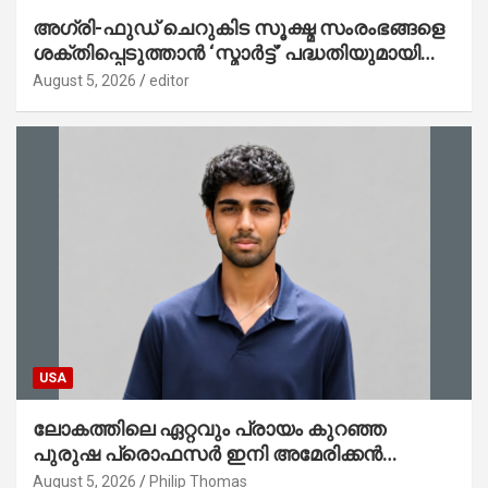
അഗ്രി-ഫുഡ് ചെറുകിട സൂക്ഷ്മ സംരംഭങ്ങളെ
ശക്തിപ്പെടുത്താന്‍ ‘സ്മാര്‍ട്ട്’ പദ്ധതിയുമായി
കേര; ലോഗോ മുഖ്യമന്ത്രി പ്രകാശനം
August 5, 2026
editor
ചെയ്തു
USA
ലോകത്തിലെ ഏറ്റവും പ്രായം കുറഞ്ഞ
പുരുഷ പ്രൊഫസർ ഇനി അമേരിക്കൻ
മലയാളി നേഥൻ തോമസ്
August 5, 2026
Philip Thomas