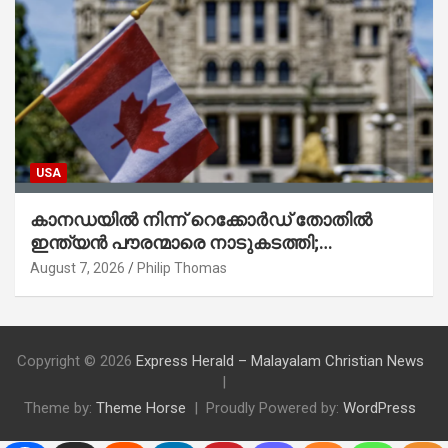
USA
കാനഡയിൽ നിന്ന് റെക്കോർഡ് തോതിൽ
ഇന്ത്യൻ പൗരന്മാരെ നാടുകടത്തി;
ആറുമാസത്തിനിടെ 3,323 പേർ
August 7, 2026
Philip Thomas
Copyright © 2026
Express Herald – Malayalam Christian News
Theme by:
Theme Horse
Proudly Powered by:
WordPress