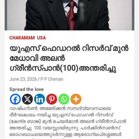
CHARAMAM
USA
യുഎസ് ഫെഡറൽ റിസർവ് മുൻ
മേധാവി അലൻ
ഗ്രീൻസ്പാൻ(100)അന്തരിച്ചു
June 23, 2026
P P Cherian
Spread the love
വാഷിംഗ്ടൺ: അമേരിക്കൻ സമ്പദ്‌വ്യവസ്ഥയെ
ദീർഘകാലം നയിച്ച യുഎസ് ഫെഡറൽ റിസർവ്
(കേന്ദ്ര ബാങ്ക്) മുൻ ചെയർമാൻ അലൻ ഗ്രീൻസ്പാൻ
അന്തരിച്ചു. 100 വയസ്സായിരുന്നു. പാർക്കിൻസൺസ്
രോഗബാധയെത്തുടർന്നുള്ള ആരോഗ്യപ്രശ്നങ്ങൾ