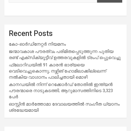
Recent Posts
കോ-ഓർഡിനേറ്റർ നിയമനം
ജന്മാവകാശ പൗരത്വം പരിമിതപ്പെടുത്തുന്ന പുതിയ
രണ്ട് എക്സിക്യൂട്ടീവ് ഉത്തരവുകളിൽ ട്രംപ് ഒപ്പുവെച്ചു
ഫ്ലോറിഡയിൽ 91 കാരൻ ഭാര്യയെ
വെടിവെച്ചുകൊന്നു; നഴ്സിങ് ഹോമിലാക്കില്ലെന്ന്
നൽകിയ വാഗ്ദാനം പാലിച്ചതായി മൊഴി
കാനഡയിൽ നിന്ന് റെക്കോർഡ് തോതിൽ ഇന്ത്യൻ
പൗരന്മാരെ നാടുകടത്തി; ആറുമാസത്തിനിടെ 3,323
പേർ
ഓസ്റ്റിൻ മാർത്തോമാ ദേവാലയത്തിൽ സംഗീത ധ്യാനം
ശ്രദ്ധേയമായി