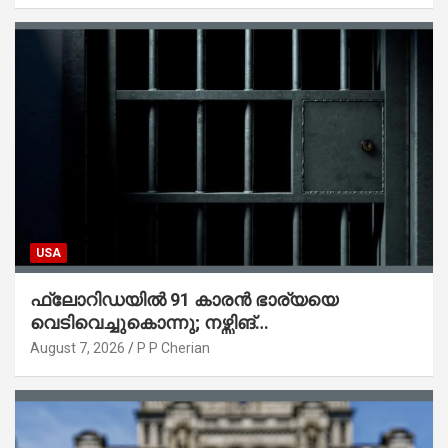
USA
ഫ്ലോറിഡയിൽ 91 കാരൻ ഭാര്യയെ
വെടിവെച്ചുകൊന്നു; നഴ്സിങ്
ഹോമിലാക്കില്ലെന്ന് നൽകിയ വാഗ്ദാനം
August 7, 2026
P P Cherian
പാലിച്ചതായി മൊഴി