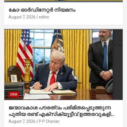
കോ-ഓർഡിനേറ്റർ നിയമനം
August 7, 2026
editor
USA
ജന്മാവകാശ പൗരത്വം പരിമിതപ്പെടുത്തുന്ന
പുതിയ രണ്ട് എക്സിക്യൂട്ടീവ് ഉത്തരവുകളിൽ
ട്രംപ് ഒപ്പുവെച്ചു
August 7, 2026
P P Cherian