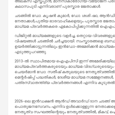
അലക്സ് എസ്തപ്പാൻ, മാനസികാരോഗ്യ-വയോജന പര
കലാസപുടി എന്നിവരാണ് പുരസ്കാര ജേതാക്കൾ.
ചടങ്ങിൽ ഡോ. കൃഷൻ കുമാർ, ഡോ. ശശി ഷാ, ആൻഡി ഭാ
നേതാക്കൾ,പുതിയ ഭാരവാഹികളെയും പുരസ്കാര ജേതാക്കള
മാധ്യമ പ്രവർത്തകരെ ഏകോപിപ്പിക്കുന്നതിൽ ഐഎപിസി 
ഡിജിറ്റൽ മാധ്യമങ്ങളുടെ വളർച്ച, തെറ്റായ വിവരങ്ങളു
വിഷയങ്ങൾ ചടങ്ങിൽ ചർച്ചയായി. സംസ്കാരങ്ങളെ ബന്ധിപ്
ഉയർത്തിക്കാട്ടുന്നതിലും ഇൻഡോ-അമേരിക്കൻ മാധ്യമ
എടുത്തുപറഞ്ഞു.
2013-ൽ സ്ഥാപിതമായ ഐഎപിസി ഇന്ന് അമേരിക്കയിലും
മാധ്യമപ്രവർത്തകരുടെയും മാധ്യമ വിദഗ്ധരുടെയും ശ
ചെയർമാൻ ഡോ. സതീഷ് കതുലയുടെ നേതൃത്വത്ത
മെന്റർഷിപ്പ് പദ്ധതികൾ, ദേശീയ മാധ്യമ സമ്മേളനങ
പത്രസ്വാതന്ത്ര്യ പ്രവർത്തനങ്ങൾ എന്നിവ കൂടുതൽ വ
2026-ലെ ഇൻഡക്ഷൻ ആൻഡ് അവാർഡ് ദാന ചടങ്ങ് ആ ദൗത്യ
പൊതുജനസേവനം എന്നിവ ഉൾക്കൊള്ളുന്ന നേതാക്കള
നേതൃത്വ സംഘത്തിന്റെയും നേതൃത്വത്തിൽ, മികവ്, ഐക