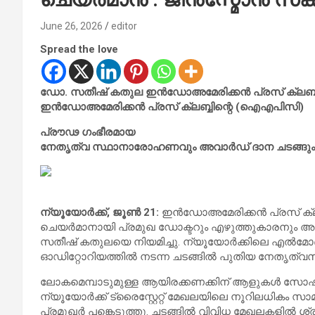
June 26, 2026
editor
Spread the love
ഡോ. സതീഷ് കതുല ഇൻഡോഅമേരിക്കൻ പ്രസ് ക്ലബ
ഇൻഡോഅമേരിക്കൻ പ്രസ് ക്ലബ്ബിന്റെ (ഐഎപിസി)
പ്രൗഢ ഗംഭീരമായ
നേതൃത്വ സ്ഥാനാരോഹണവും അവാർഡ് ദാന ചടങ്ങും
ന്യൂയോർക്ക്, ജൂൺ 21:
ഇൻഡോഅമേരിക്കൻ പ്രസ് ക്ല
ചെയർമാനായി പ്രമുഖ ഡോക്ടറും എഴുത്തുകാരനും
സതീഷ് കതുലയെ നിയമിച്ചു. ന്യൂയോർക്കിലെ എൽമോണ്ടി
ഓഡിറ്റോറിയത്തിൽ നടന്ന ചടങ്ങിൽ പുതിയ നേതൃത്വ
ലോകമെമ്പാടുമുള്ള ആയിരക്കണക്കിന് ആളുകൾ സോഷ്യ
ന്യൂയോർക്ക് ട്രൈസ്റ്റേറ്റ് മേഖലയിലെ നൂറിലധികം സ
പ്രമുഖർ പങ്കെടുത്തു. ചടങ്ങിൽ വിവിധ മേഖലകളിൽ ശ