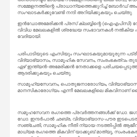
സമ്മേളനത്തിന്റെ പ്രാധാന്യത്തെക്കുറിച്ച് ബോർഡ് അം
സംഘാടകർക്കുവേണ്ടി നന്ദി അറിയിക്കുകയും ചെയ്തു.
ഇൻഡോഅമേരിക്കൻ പ്രസ് ക്ലബ്ബിന്റെ (ഐഎപിസി) 
വിവിധ മേഖലകളിൽ ശ്രദ്ധേയ സംഭാവനകൾ നൽകിയ ഏഴ്
വേദിയായി.
പരിപാടിയുടെ എംസിയും സംഘാടകയുമായൂരുന്ന പട്രീ
വിദ്യാഭ്യാസം, സാമൂഹിക സേവനം, സംരംഭകത്വം ത
ഏഴ് ഇന്ത്യൻ-അമേരിക്കൻ നേതാക്കളെ പരിചയപ്പെടുത്ത
ആദരിക്കുകയും ചെയ്തു.
സാമൂഹ്യസേവനം, പൊതുജനാരോഗ്യം, വിദ്യാഭ്യാസം,
മാനസികാരോഗ്യം എന്നീ മേഖലകളിലെ മികവിനാണ് ലൈഫ് ട
സമൂഹസേവന രംഗത്തെ പ്രവർത്തനങ്ങൾക്ക് ഡോ. ജഗദ
ഡോ. ഇന്ദർപാൽ ഛബ്ര, വിദ്യാഭ്യാസ-പൗര ഇടപെട
സഞ്ചേതി, സാമൂഹിക നീതി ന്യായ നടത്തിപ്പിൽ ആജീ
മാധ്യമ രംഗത്തെ മികവിന് യാക്കൂബ് മാത്യു, സംരംഭക