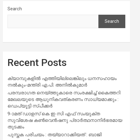
Search
Search
Recent Posts
ക്യാമ്പുകളിൽ എത്തിയില്ലെങ്കിലും ധനസഹായം
നൽകും-മന്ത്രി എ.പി. അനിൽകുമാർ
പരമ്പരാഗത നെയ്ത്തുകാരെ സംരക്ഷിച്ച് കൈത്തറി
മേഖലയുടെ ആധുനികവത്കരണം സാധ്യമാക്കും :
ഡെപ്യൂട്ടി സ്പീക്കർ
9-ാമത് ഡാളസ് കെ ഇ സി എഫ് സംയുക്ത
സുവിശേഷ കൺവെൻഷനു പ്രാർത്ഥനാനിർഭരമായ
തുടക്കം
പുസ്തക പരിചയം : തയ്യാറാക്കിയത് : ബാജി