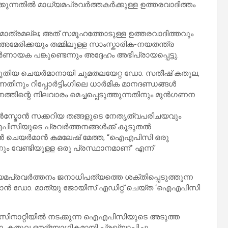
ുന്നതിൽ മാധ്യമപ്രവർത്തകർക്കുള്ള ഉത്തരവാദിത്തം
ൽ മാത്രമല്ല; അത് സമൂഹത്തോടുള്ള ഉത്തരവാദിത്തവും
അമേരിക്കയും തമ്മിലുള്ള സാംസ്കാരിക-നയതന്ത്ര
ണായക പങ്കുണ്ടെന്നും അദ്ദേഹം അഭിപ്രായപ്പെട്ടു.
പുതിയ ചെയർമാനായി ചുമതലയേറ്റ ഡോ. സതീഷ് കതുല,
നതിനും റിപ്പോർട്ടിംഗിലെ ധാർമിക മാനദണ്ഡങ്ങൾ
്തിന്റെ നിലവാരം മെച്ചപ്പെടുത്തുന്നതിനും മുൻഗണന
ൻസ്മോൻ സക്കറിയ തങ്ങളുടെ നേതൃത്വപരിചയവും
സിയുടെ പ്രവർത്തനങ്ങൾക്ക് കൂടുതൽ
്ച മുൻ ചെയർമാൻ കമലേഷ് മേത്ത, “ഐഎപിസി ഒരു
ം വേണ്ടിയുള്ള ഒരു പ്രസ്ഥാനമാണ്” എന്ന്
്രവർത്തനം ജനാധിപത്യത്തെ ശക്തിപ്പെടുത്തുന്ന
െയർമാൻ ഡോ. മാത്യു ജോയിസ് എഡിറ്റ് ചെയ്ത ‘ഐഎപിസി
ിനാറ്റിയിൽ നടക്കുന്ന ഐഎപിസിയുടെ അടുത്ത
 ഡോ. കതുല ഔദ്യോഗികമായി പ്രഖ്യാപിച്ചു.