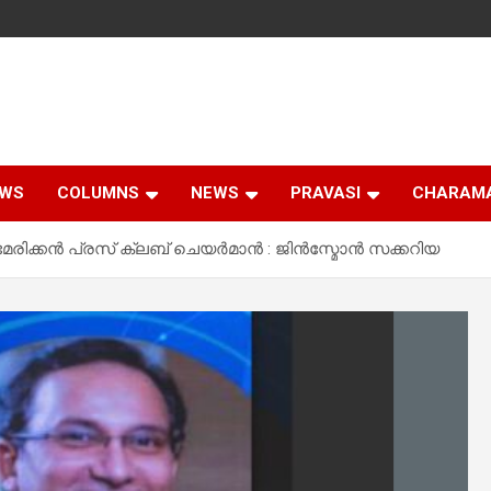
EWS
COLUMNS
NEWS
PRAVASI
CHARAM
്കൻ പ്രസ് ക്ലബ് ചെയർമാൻ : ജിൻസ്മോൻ സക്കറിയ