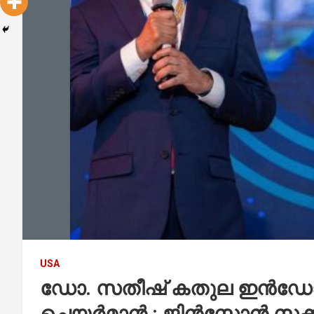
USA
ഡോ. സതീഷ് കതുല ഇൻഡോഅമ
ചെയർമാൻ : ജിൻസ്മോൻ സക്