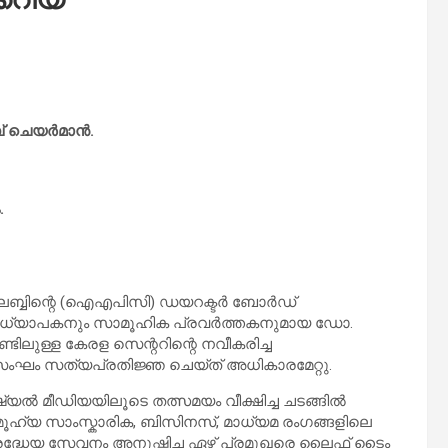
് ചെയർമാൻ.
.
ബ്ബിന്റെ (ഐഎപിസി) ഡയറക്ടർ ബോർഡ്
 അധ്യാപകനും സാമൂഹിക പ്രവർത്തകനുമായ ഡോ.
ലുള്ള കേരള സെന്ററിന്റെ നവീകരിച്ച
സംഘം സത്യപ്രതിജ്ഞ ചെയ്ത് അധികാരമേറ്റു.
ൽ മീഡിയയിലൂടെ തത്സമയം വീക്ഷിച്ച ചടങ്ങിൽ
ാമൂഹ്യ സാംസ്കാരിക, ബിസിനസ്, മാധ്യമ രംഗങ്ങളിലെ
്രദ്ധേയ സേവനം അനുഷ്ഠിച്ച ഏഴ് പ്രമുഖരെ ലൈഫ് ടൈം