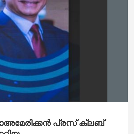
േരിക്കൻ പ്രസ് ക്ലബ്
കറിയ