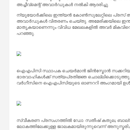
അച്ചീവ്മെന്റ് അവാർഡുകൾ നൽകി ആദരിച്ചു.
ന്യൂയോർക്കിലെ ഇന്ത്യൻ കോൺസുലേറ്റിലെ പ്
അവാർഡുകൾ വിതരണം ചെയ്തു. അമേരിക്കയിലെ ഇന്ത്
മാതൃകയാണെന്നും വിവിധ മേഖലകളിൽ അവർ മികവിന്റെ പു
പറഞ്ഞു.
ഐഎപിസി സ്ഥാപക ചെയർമാൻ ജിൻസ്മോൻ സക്കറിയയു
ഭാരവാഹികൾക്ക് സത്യപ്രതിജ്ഞ ചൊല്ലിക്കൊടുത്തു.
വർഗീസിനെ ഐഎപിസിയുടെ ഓണററി അംഗമായി ഉൾപ്പ
സ്വീകരണ പ്രസംഗത്തിൽ ഡോ. സതീഷ് കതുല, ബാല്യക
ലോകത്തിലേക്കുള്ള ജാലകമായിരുന്നുവെന്ന് അനുസ്മരിച്