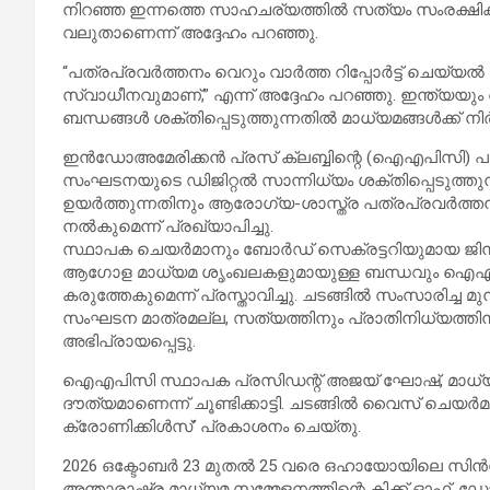
നിറഞ്ഞ ഇന്നത്തെ സാഹചര്യത്തിൽ സത്യം സംരക്ഷിക്ക
വലുതാണെന്ന് അദ്ദേഹം പറഞ്ഞു.
“പത്രപ്രവർത്തനം വെറും വാർത്ത റിപ്പോർട്ട് ചെയ്യ
സ്വാധീനവുമാണ്,” എന്ന് അദ്ദേഹം പറഞ്ഞു. ഇന്ത്യയും 
ബന്ധങ്ങൾ ശക്തിപ്പെടുത്തുന്നതിൽ മാധ്യമങ്ങൾക്ക് നിർ
ഇൻഡോഅമേരിക്കൻ പ്രസ് ക്ലബ്ബിന്റെ (ഐഎപിസി) 
സംഘടനയുടെ ഡിജിറ്റൽ സാന്നിധ്യം ശക്തിപ്പെടുത്തുന്
ഉയർത്തുന്നതിനും ആരോഗ്യ-ശാസ്ത്ര പത്രപ്രവർത്തനത
നൽകുമെന്ന് പ്രഖ്യാപിച്ചു.
സ്ഥാപക ചെയർമാനും ബോർഡ് സെക്രട്ടറിയുമായ ജി
ആഗോള മാധ്യമ ശൃംഖലകളുമായുള്ള ബന്ധവും ഐഎപി
കരുത്തേകുമെന്ന് പ്രസ്താവിച്ചു. ചടങ്ങിൽ സംസാരിച
സംഘടന മാത്രമല്ല, സത്യത്തിനും പ്രാതിനിധ്യത്തിനു
അഭിപ്രായപ്പെട്ടു.
ഐഎപിസി സ്ഥാപക പ്രസിഡന്റ് അജയ് ഘോഷ്, മാധ്യമപ
ദൗത്യമാണെന്ന് ചൂണ്ടിക്കാട്ടി. ചടങ്ങിൽ വൈസ് ച
ക്രോണിക്കിൾസ്’ പ്രകാശനം ചെയ്തു.
2026 ഒക്ടോബർ 23 മുതൽ 25 വരെ ഒഹായോയിലെ സിൻസ
അന്താരാഷ്ട്ര മാധ്യമ സമ്മേളനത്തിന്റെ കിക്ക് ഓഫ്,