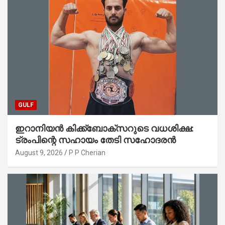
GULF
ഇറാനിയൻ കിക്ക്ബോക്സറുടെ വധശിക്ഷ:
ട്രംപിന്റെ സഹായം തേടി സഹോദരൻ
August 9, 2026
P P Cherian