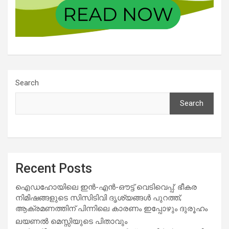
Search
Search
Recent Posts
ഐഡഹോയിലെ ഇൻ-എൻ-ഔട്ട് വെടിവെപ്പ്: ഭീകര
നിമിഷങ്ങളുടെ സിസിടിവി ദൃശ്യങ്ങൾ പുറത്ത്;
ആക്രമണത്തിന് പിന്നിലെ കാരണം ഇപ്പോഴും ദുരൂഹം
ലയണൽ മെസ്സിയുടെ പിതാവും