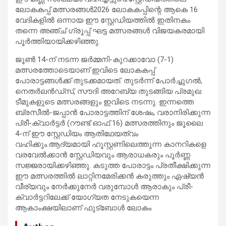
ലോകകപ്പ് മത്സരങ്ങൾ2026 ലോകകപ്പിന്റെ ആകെ 16
വേദികളിൽ ഒന്നായ ഈ സ്റ്റേഡിയത്തിൽ ഇതിനകം
തന്നെ അഞ്ച് ഗ്രൂപ്പ് ഘട്ട മത്സരങ്ങൾ വിജയകരമായി
പൂർത്തിയായിക്കഴിഞ്ഞു.
ജൂൺ 14-ന് നടന്ന ജർമ്മനി-കുറക്കാവോ (7-1)
മത്സരത്തോടെയാണ് ഇവിടെ ലോകകപ്പ്
പോരാട്ടങ്ങൾക്ക് തുടക്കമായത്. തുടർന്ന് പോർച്ചുഗൽ,
നെതർലൻഡ്സ്, സൗദി അറേബ്യ തുടങ്ങിയ പ്രമുഖ
ടീമുകളുടെ മത്സരങ്ങളും ഇവിടെ നടന്നു. ഇന്നത്തെ
ബ്രസീൽ-ജപ്പാൻ പോരാട്ടത്തിന് ശേഷം, വരാനിരിക്കുന്ന
പ്രീ-ക്വാർട്ടർ (റൗണ്ട് ഓഫ് 16) മത്സരത്തിനും ജൂലൈ
4-ന് ഈ സ്റ്റേഡിയം ആതിഥേയത്വം
വഹിക്കും.ആദ്യമായി ഹൂസ്റ്റണിലെത്തുന്ന കാനറികളെ
വരവേൽക്കാൻ സ്റ്റേഡിയവും ആരാധകരും പൂർണ്ണ
സജ്ജരായിക്കഴിഞ്ഞു. കടുത്ത പോരാട്ടം പ്രതീക്ഷിക്കുന്ന
ഈ മത്സരത്തിൽ ലാറ്റിനമേരിക്കൻ കരുത്തും ഏഷ്യൻ
വീര്യവും നേർക്കുനേർ വരുമ്പോൾ ആരാകും പ്രീ-
ക്വാർട്ടറിലേക്ക് യോഗ്യത നേടുകയെന്ന
ആകാംക്ഷയിലാണ് ഫുട്ബോൾ ലോകം