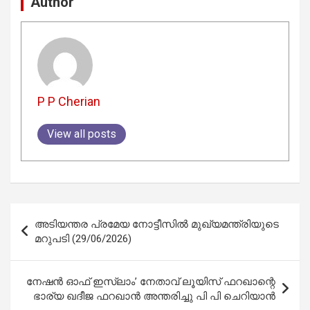
Author
P P Cherian
View all posts
Post
അടിയന്തര പ്രമേയ നോട്ടീസില്‍ മുഖ്യമന്ത്രിയുടെ
navigation
മറുപടി (29/06/2026)
നേഷൻ ഓഫ് ഇസ്‌ലാം’ നേതാവ് ലൂയിസ് ഫറഖാന്റെ
ഭാര്യ ഖദീജ ഫറഖാൻ അന്തരിച്ചു പി പി ചെറിയാൻ