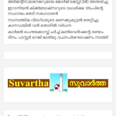
അർജന്റീന:മാനേജറുമായ ജോർജ് മെസ്സി (68) അന്തരിച്ചു
ഇറാനിയൻ കിക്ക്ബോക്സറുടെ വധശിക്ഷ: ട്രംപിന്റെ
സഹായം തേടി സഹോദരൻ
സാമ്പത്തിക വിദഗ്ധരുടെ കണക്കുകൂട്ടൽ തെറ്റിച്ചു;
കാനഡയിൽ വൻ തൊഴിൽ വർധന
കാർമൽ പെന്തക്കോസ്ത് ചർച്ച് കൺവെൻഷന്റെ രണ്ടാം
ദിനം; പാസ്റ്റർ റെജി മാത്യു വചനപ്രഘോഷണം നടത്തി