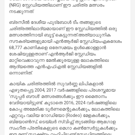
(NRG) സ്റ്റേഡിയത്തിലാണ് ഈ ചരിത്ര മത്സരം
നടക്കുന്നത്.
ബ്രസീൽ ദേശീയ ഫുട്ബോൾ ടീം തങ്ങളുടെ
ചരിത്രത്തിലാദ്യമായാണ് ഈ സ്റ്റേഡിയത്തിൽ ഒരു
മത്സരത്തിനായി ബൂട്ട് കെട്ടുന്നത്.അത്യാധുനിക
സൗകര്യങ്ങളുമായി എൻആർജി സ്റ്റേഡിയംഏകദേശം
68,777 കാണികളെ ഒരേസമയം ഉൾക്കൊള്ളാൻ
ശേഷിയുള്ളതാണ് എൻആർജി സ്റ്റേഡിയം.
മാറ്റിവെക്കാവുന്ന മേൽക്കൂരയുള്ള ലോകത്തിലെ
ആദ്യത്തെ എൻഎഫ്എൽ സ്റ്റേഡിയങ്ങളിൽ
ഒന്നാണിത്.
കായിക ചരിത്രത്തിൽ സുവർണ്ണ ലിപികളാൽ
എഴുതപ്പെട്ട 2004, 2017 വർഷങ്ങളിലെ പ്രശസ്തമായ
‘സൂപ്പർ ബൗൾ’ മത്സരങ്ങൾക്കും ഈ മൈതാനം
വേദിയായിട്ടുണ്ട്. കൂടാതെ 2016, 2024 വർഷങ്ങളിലെ
കോപ്പ അമേരിക്ക ടൂർണമെന്റുകൾക്കും, ലോകത്തിലെ
ഏറ്റവും വലിയ റോഡിയോ (Rodeo) മേളകൾക്കും,
ബിയോൺസ്, ടെയ്‌ലർ സ്വിഫ്റ്റ് തുടങ്ങിയ ആഗോള
സംഗീത പ്രതിഭകളുടെ മെഗാ കൺസേർട്ടുകൾക്കും
ഈ മണ്ണ് സാക്ഷ്യം വഹിച്ചിട്ടുണ്ട്.സ്റ്റേഡിയത്തിലെ