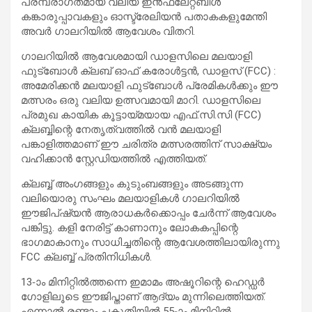
പരമ്പരാഗതമായ വലിയ ഇൻഫ്ലേറ്റബിൾ
കങ്കാരുപ്പാവകളും ഓസ്ട്രേലിയൻ പതാകകളുമേന്തി
അവർ ഗാലറിയിൽ ആവേശം വിതറി.
ഗാലറിയിൽ ആവേശമായി ഡാളസിലെ മലയാളി
ഫുട്ബോൾ ക്ലബ് ഓഫ് കരോൾട്ടൻ, ഡാളസ് (FCC) :
അമേരിക്കൻ മലയാളി ഫുട്ബോൾ പ്രേമികൾക്കും ഈ
മത്സരം ഒരു വലിയ ഉത്സവമായി മാറി. ഡാളസിലെ
പ്രമുഖ കായിക കൂട്ടായ്മയായ എഫ്.സി.സി (FCC)
ക്ലബ്ബിന്റെ നേതൃത്വത്തിൽ വൻ മലയാളി
പങ്കാളിത്തമാണ് ഈ ചരിത്ര മത്സരത്തിന് സാക്ഷ്യം
വഹിക്കാൻ സ്റ്റേഡിയത്തിൽ എത്തിയത്.
ക്ലബ്ബ് അംഗങ്ങളും കുടുംബങ്ങളും അടങ്ങുന്ന
വലിയൊരു സംഘം മലയാളികൾ ഗാലറിയിൽ
ഈജിപ്ഷ്യൻ ആരാധകർക്കൊപ്പം ചേർന്ന് ആവേശം
പങ്കിട്ടു. കളി നേരിട്ട് കാണാനും ലോകകപ്പിന്റെ
ഭാഗമാകാനും സാധിച്ചതിന്റെ ആവേശത്തിലായിരുന്നു
FCC ക്ലബ്ബ് പ്രതിനിധികൾ.
13-ാം മിനിറ്റിൽത്തന്നെ ഇമാമം അഷൂറിന്റെ ഹെഡ്ഡർ
ഗോളിലൂടെ ഈജിപ്താണ് ആദ്യം മുന്നിലെത്തിയത്.
എന്നാൽ രണ്ടാം പകുതിയിൽ 55-ാം മിനിറ്റിൽ