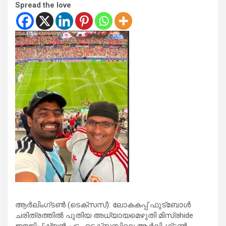
Spread the love
ആർലിംഗ്ടൺ (ടെക്സസ്): ലോകകപ്പ് ഫുട്ബോൾ
ചരിത്രത്തിൽ പുതിയ അധ്യായമെഴുതി മിസ്രhide
ഈജിപ്ഷ്യൻ പട . ടെക്സസിലെ ആർലിംഗ്ടൺ