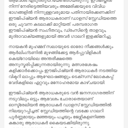
ആവേശം എടുത്തുപറയേണ്ടതായിരുന്നു. ഈജിപ്തിൽ
നിന്ന് നേരിട്ടെത്തിയവരും അമേരിക്കയുടെ വിവിധ
ഭാഗങ്ങളിൽ നിന്നുള്ളവരുമായ പതിനായിരക്കണക്കിന്
ഈജിപ്ഷ്യൻ ആരാധകരാണ് ഡാളസ് സ്റ്റേഡിയത്തെ
ഒരു ചുവന്ന കടലാക്കി മാറ്റിയത്. പരമ്പരാഗത
ഈജിപ്ഷ്യൻ സംഗീതവും, ഡ്രംസിന്റെ താളവും,
മുദ്രാവാക്യങ്ങളുമായി അവർ ഗാലറി ഇളക്കിമറിച്ചു.
നായകൻ മുഹമ്മദ് സലായുടെ ഓരോ നീക്കങ്ങൾക്കും
ആർലിംഗ്ടണിൽ മുഴങ്ങിക്കേട്ട ആർപ്പുവിളികൾ
കെയ്റോയിലെ അന്തരീക്ഷത്തെ
അനുസ്മരിപ്പിക്കുന്നതായിരുന്നു. മത്സരശേഷം
കളിക്കാർക്കൊപ്പം ഈജിപ്ഷ്യൻ ആരാധകർ നടത്തിയ
വിക്ടറി ലാപ്പും ആഘോഷങ്ങളും ടെക്സസ് ലോകകപ്പ്
വേദികളിലെ ഏറ്റവും മനോഹരമായ കാഴ്ചയായി.
ഈജിപ്ഷ്യൻ ആരാധകരുടെ വൻ ജനസാഗരത്തിന്
നടുവിലും ഒട്ടും ആവേശം ചോരാതെയാണ്
ഓസ്ട്രേലിയൻ ആരാധകർ ഡാളസ് സ്റ്റേഡിയത്തിൽ
നിലയുറപ്പിച്ചത്. സ്റ്റേഡിയത്തിന്റെ വടക്കേ ഗാലറി
പൂർണ്ണമായും മഞ്ഞയും പച്ചയും ജേഴ്സികളണിഞ്ഞ
കങ്കാരു ആരാധകർ കൈയടക്കിയിരുന്നു.