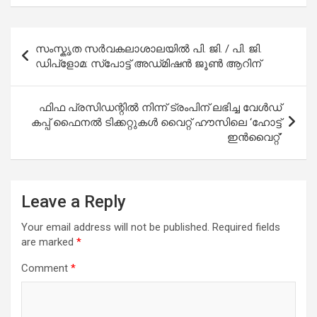
Post
സംസ്കൃത സർവകലാശാലയിൽ പി. ജി. / പി. ജി.
navigation
ഡിപ്ളോമ: സ്പോട്ട് അഡ്‌മിഷൻ ജൂൺ ആറിന്
ഫിഫ പ്രസിഡന്റിൽ നിന്ന് ട്രംപിന് ലഭിച്ച വേൾഡ്
കപ്പ് ഫൈനൽ ടിക്കറ്റുകൾ വൈറ്റ് ഹൗസിലെ ‘ഹോട്ട്
ഇൻവൈറ്റ്’
Leave a Reply
Your email address will not be published.
Required fields
are marked
*
Comment
*