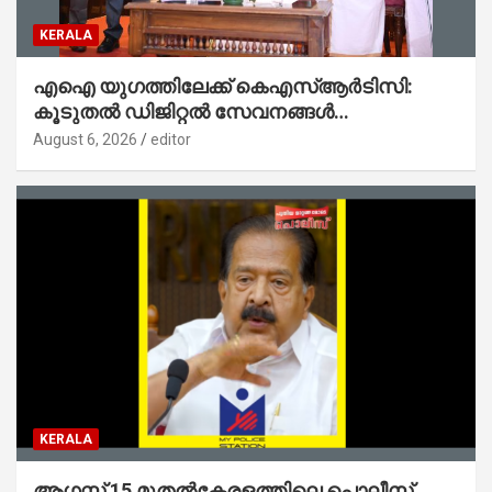
KERALA
എഐ യുഗത്തിലേക്ക് കെഎസ്ആർടിസി:
കൂടുതൽ ഡിജിറ്റൽ സേവനങ്ങൾ
ജനങ്ങളിലേക്കെത്തിക്കും – മന്ത്രി സി പി
August 6, 2026
editor
ജോൺ
KERALA
ആഗസ്റ്റ് 15 മുതല്‍കേരളത്തിലെ പൊലീസ്