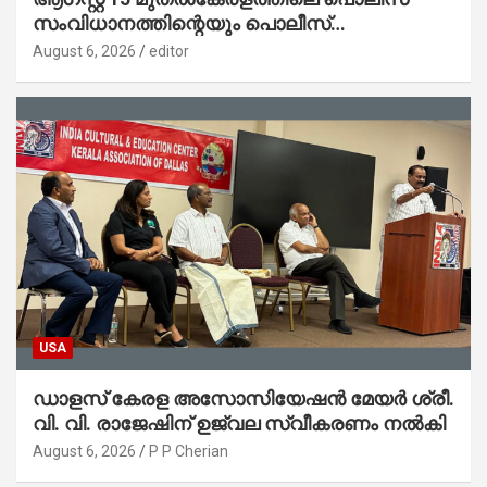
സംവിധാനത്തിന്റെയും പൊലീസ്
സ്റ്റേഷനുകളുടെയും മുഖഛായ മാറുകയാണ് :
August 6, 2026
editor
ആഭ്യന്തരമന്ത്രി ശ്രീ.രമേശ് ചെന്നിത്തല
USA
ഡാളസ് കേരള അസോസിയേഷൻ മേയർ ശ്രീ.
വി. വി. രാജേഷിന് ഉജ്വല സ്വീകരണം നൽകി
August 6, 2026
P P Cherian