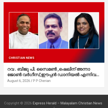
CHRISTIAN NEWS
റവ . ബിജു പി. സൈമൺ ,ഷെലിന് അന്നാ
ജോൺ വർഗീസ്,ഈപ്പൻ ഡാനിയൽ എന്നിവർ
മാർത്തോമാ സഭാ കൗൺസിലിലേക്കു
August 6, 2026
P P Cherian
തിരഞ്ഞെടുക്കപ്പെട്ടു
Copyright © 2026
Express Herald – Malayalam Christian News