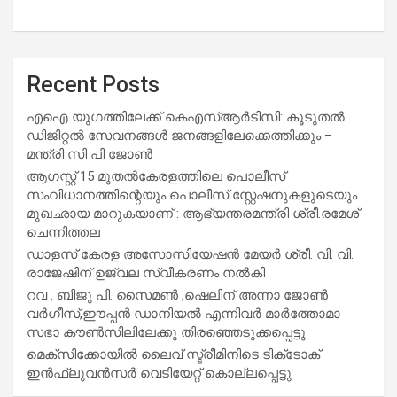
Recent Posts
എഐ യുഗത്തിലേക്ക് കെഎസ്ആർടിസി: കൂടുതൽ
ഡിജിറ്റൽ സേവനങ്ങൾ ജനങ്ങളിലേക്കെത്തിക്കും –
മന്ത്രി സി പി ജോൺ
ആഗസ്റ്റ് 15 മുതല്‍കേരളത്തിലെ പൊലീസ്
സംവിധാനത്തിന്റെയും പൊലീസ് സ്റ്റേഷനുകളുടെയും
മുഖഛായ മാറുകയാണ് : ആഭ്യന്തരമന്ത്രി ശ്രീ.രമേശ്
ചെന്നിത്തല
ഡാളസ് കേരള അസോസിയേഷൻ മേയർ ശ്രീ. വി. വി.
രാജേഷിന് ഉജ്വല സ്വീകരണം നൽകി
റവ . ബിജു പി. സൈമൺ ,ഷെലിന് അന്നാ ജോൺ
വർഗീസ്,ഈപ്പൻ ഡാനിയൽ എന്നിവർ മാർത്തോമാ
സഭാ കൗൺസിലിലേക്കു തിരഞ്ഞെടുക്കപ്പെട്ടു
മെക്സിക്കോയിൽ ലൈവ് സ്ട്രീമിനിടെ ടിക്‌ടോക്
ഇൻഫ്ലുവൻസർ വെടിയേറ്റ് കൊല്ലപ്പെട്ടു