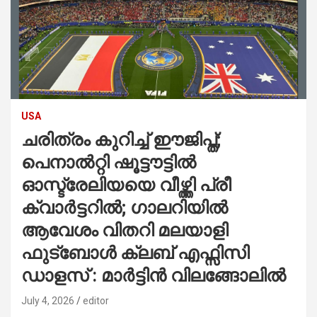
USA
ചരിത്രം കുറിച്ച് ഈജിപ്ത്;
പെനാൽറ്റി ഷൂട്ടൗട്ടിൽ
ഓസ്ട്രേലിയയെ വീഴ്ത്തി പ്രീ
ക്വാർട്ടറിൽ; ഗാലറിയിൽ
ആവേശം വിതറി മലയാളി
ഫുട്ബോൾ ക്ലബ് എഫ്സിസി
ഡാളസ് : മാർട്ടിൻ വിലങ്ങോലിൽ
July 4, 2026
editor