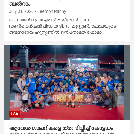
ബൽറാം
July 31, 2026
Jeemon Ranny
സൈമൺ വളാച്ചേരിൽ – ജീമോൻ റാന്നി
(കൺവെൻഷൻ മീഡിയ ടീം ) . ഹൂസ്റ്റൺ: ഫോമയുടെ
ജന്മനാടായ ഹൂസ്റ്റണിൽ ഒൻപതാമത് ഫോമാ…
USA
ആവേശ ഗാലറികളെ ത്രസിപ്പിച്ച് കോട്ടയം