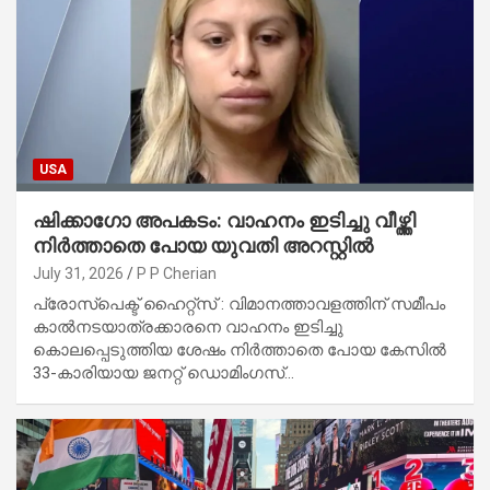
USA
ഷിക്കാഗോ അപകടം: വാഹനം ഇടിച്ചു വീഴ്ത്തി
നിർത്താതെ പോയ യുവതി അറസ്റ്റിൽ
July 31, 2026
P P Cherian
പ്രോസ്പെക്ട് ഹൈറ്റ്സ് : വിമാനത്താവളത്തിന് സമീപം
കാൽനടയാത്രക്കാരനെ വാഹനം ഇടിച്ചു
കൊലപ്പെടുത്തിയ ശേഷം നിർത്താതെ പോയ കേസിൽ
33-കാരിയായ ജനറ്റ് ഡൊമിംഗസ്…