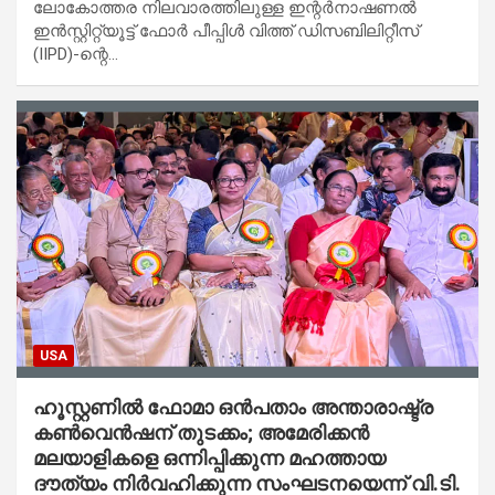
ലോകോത്തര നിലവാരത്തിലുള്ള ഇന്റർനാഷണൽ
ഇൻസ്റ്റിറ്റ്യൂട്ട് ഫോർ പീപ്പിൾ വിത്ത് ഡിസബിലിറ്റീസ്
(IIPD)-ന്റെ…
USA
ഹൂസ്റ്റണിൽ ഫോമാ ഒൻപതാം അന്താരാഷ്ട്ര
കൺവെൻഷന് തുടക്കം; അമേരിക്കൻ
മലയാളികളെ ഒന്നിപ്പിക്കുന്ന മഹത്തായ
ദൗത്യം നിർവഹിക്കുന്ന സംഘടനയെന്ന് വി.ടി.