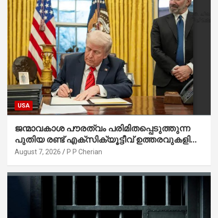
USA
ജന്മാവകാശ പൗരത്വം പരിമിതപ്പെടുത്തുന്ന
പുതിയ രണ്ട് എക്സിക്യൂട്ടീവ് ഉത്തരവുകളിൽ
ട്രംപ് ഒപ്പുവെച്ചു
August 7, 2026
P P Cherian