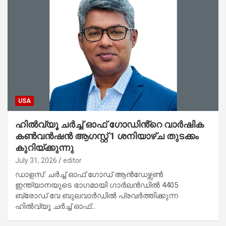
USA
ഹിൽവ്യൂ ചർച്ച് ഓഫ് ഗോഡിൻ്റെ വാർഷിക
കൺവൻഷൻ ആഗസ്റ്റ് 1 ശനിയാഴ്ച തുടക്കം
കുറിയ്ക്കുന്നു
July 31, 2026
editor
ഡാളസ്: ചർച്ച് ഓഫ് ഗോഡ് ആൻഡേഴ്സൺ
ഇന്ത്യാനയുടെ ഭാഗമായി ഗാർലൻഡിൽ 4405
ബ്രോഡ് വേ ബുലവാർഡിൽ പ്രവർത്തിക്കുന്ന
ഹിൽവ്യൂ ചർച്ച് ഓഫ്…