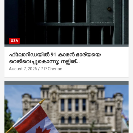
USA
ഫ്ലോറിഡയിൽ 91 കാരൻ ഭാര്യയെ
വെടിവെച്ചുകൊന്നു; നഴ്സിങ്
ഹോമിലാക്കില്ലെന്ന് നൽകിയ വാഗ്ദാനം
August 7, 2026
P P Cherian
പാലിച്ചതായി മൊഴി