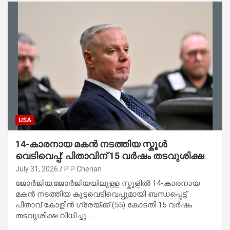
USA
14-കാരനായ മകൻ നടത്തിയ സ്കൂൾ
വെടിവെപ്പ്: പിതാവിന് 15 വർഷം തടവുശിക്ഷ
July 31, 2026
P P Cherian
ജോർജിയ:ജോർജിയയിലുള്ള സ്കൂളിൽ 14-കാരനായ
മകൻ നടത്തിയ കൂട്ടവെടിവെപ്പുമായി ബന്ധപ്പെട്ട്
പിതാവ് കോളിൻ ഗ്രേയ്ക്ക് (55) കോടതി 15 വർഷം
തടവുശിക്ഷ വിധിച്ചു.…