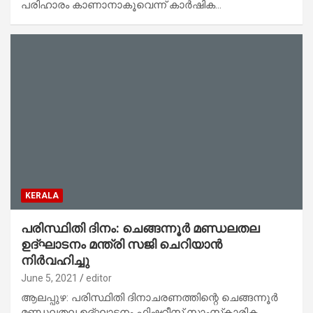
പരിഹാരം കാണാനാകൂവെന്ന് കാർഷിക…
KERALA
പരിസ്ഥിതി ദിനം: ചെങ്ങന്നൂർ മണ്ഡലതല
ഉദ്ഘാടനം മന്ത്രി സജി ചെറിയാൻ
നിർവഹിച്ചു
June 5, 2021
editor
ആലപ്പുഴ: പരിസ്ഥിതി ദിനാചരണത്തിന്റെ ചെങ്ങന്നൂർ
മണ്ഡലതല ഉദ്ഘാടനം ഫിഷറീസ് സാംസ്‌കാരിക