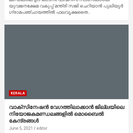
യുവജനക്ഷേമ വകുപ്പ് മന്ത്രി സജി ചെറിയാൻ പുലിയൂർ
ഗ്രാമപഞ്ചായത്തിൽ ഫലവൃക്ഷതൈ…
KERALA
വാക്‌സിനേഷൻ വേഗത്തിലാക്കാൻ ജില്ലയിലെ
നിയോജകമണ്ഡലങ്ങളിൽ മൊബൈൽ
കേന്ദ്രങ്ങൾ
June 5, 2021
editor