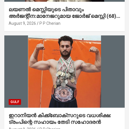
ലയണൽ മെസ്സിയുടെ പിതാവും
അർജന്റീന:മാനേജറുമായ ജോർജ് മെസ്സി (68)
അന്തരിച്ചു
August 9, 2026
P P Cherian
GULF
ഇറാനിയൻ കിക്ക്ബോക്സറുടെ വധശിക്ഷ:
ട്രംപിന്റെ സഹായം തേടി സഹോദരൻ