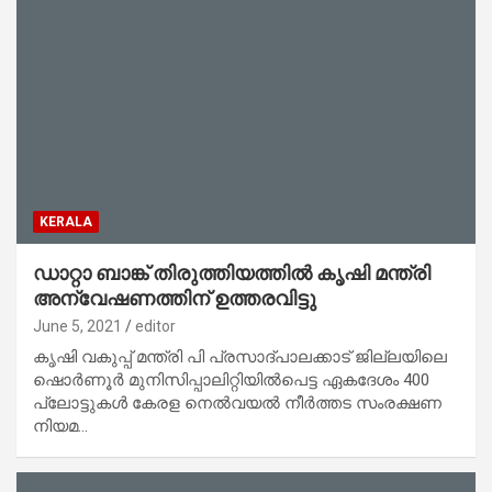
KERALA
ഡാറ്റാ ബാങ്ക് തിരുത്തിയത്തിൽ കൃഷി മന്ത്രി
അന്വേഷണത്തിന് ഉത്തരവിട്ടു
June 5, 2021
editor
കൃഷി വകുപ്പ് മന്ത്രി പി പ്രസാദ്പാലക്കാട് ജില്ലയിലെ
ഷൊർണൂർ മുനിസിപ്പാലിറ്റിയിൽപെട്ട ഏകദേശം 400
പ്ലോട്ടുകൾ കേരള നെൽവയൽ നീർത്തട സംരക്ഷണ
നിയമ…