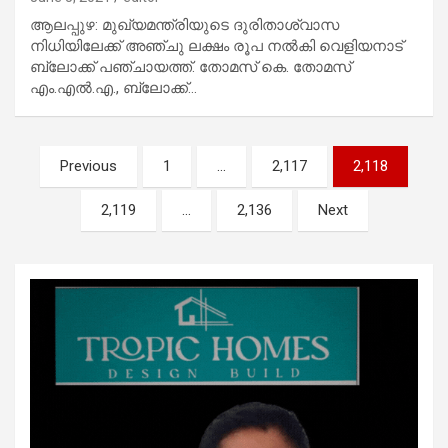
ആലപ്പുഴ: മുഖ്യമന്ത്രിയുടെ ദുരിതാശ്വാസ
നിധിയിലേക്ക് അഞ്ചു ലക്ഷം രൂപ നൽകി വെളിയനാട്
ബ്ലോക്ക് പഞ്ചായത്ത്. തോമസ് കെ. തോമസ്
എം.എൽ.എ., ബ്ലോക്ക്…
Posts
Previous
1
…
2,117
2,118
pagination
2,119
…
2,136
Next