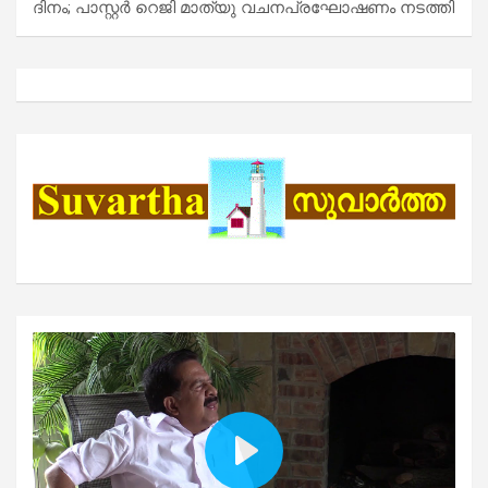
ദിനം; പാസ്റ്റർ റെജി മാത്യു വചനപ്രഘോഷണം നടത്തി