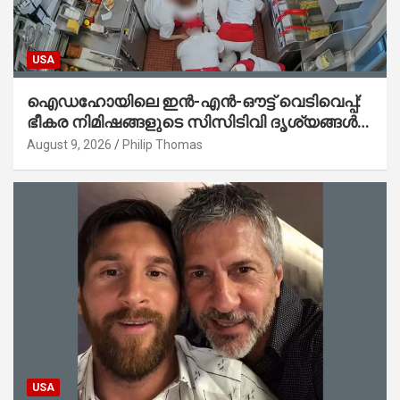
USA
ഐഡഹോയിലെ ഇൻ-എൻ-ഔട്ട് വെടിവെപ്പ്:
ഭീകര നിമിഷങ്ങളുടെ സിസിടിവി ദൃശ്യങ്ങൾ
പുറത്ത്; ആക്രമണത്തിന് പിന്നിലെ കാരണം
August 9, 2026
Philip Thomas
ഇപ്പോഴും ദുരൂഹം
USA