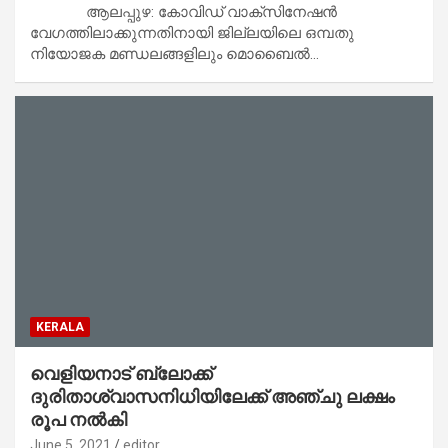
ആലപ്പുഴ: കോവിഡ് വാക്‌സിനേഷൻ
വേഗത്തിലാക്കുന്നതിനായി ജില്ലയിലെ ഒമ്പതു
നിയോജക മണ്ഡലങ്ങളിലും മൊബൈൽ…
KERALA
വെളിയനാട് ബ്ലോക്ക്
ദുരിതാശ്വാസനിധിയിലേക്ക് അഞ്ചു ലക്ഷം
രൂപ നൽകി
June 5, 2021
editor