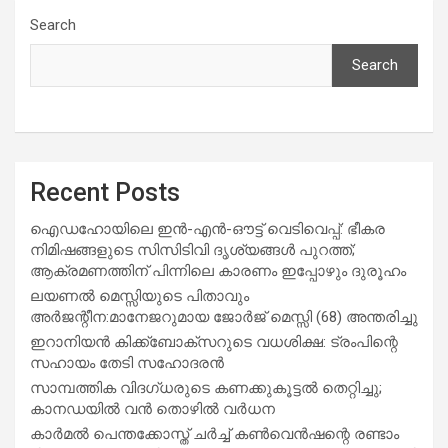
Search
Search
Recent Posts
ഐഡഹോയിലെ ഇൻ-എൻ-ഔട്ട് വെടിവെപ്പ്: ഭീകര
നിമിഷങ്ങളുടെ സിസിടിവി ദൃശ്യങ്ങൾ പുറത്ത്;
ആക്രമണത്തിന് പിന്നിലെ കാരണം ഇപ്പോഴും ദുരൂഹം
ലയണൽ മെസ്സിയുടെ പിതാവും
അർജന്റീന:മാനേജറുമായ ജോർജ് മെസ്സി (68) അന്തരിച്ചു
ഇറാനിയൻ കിക്ക്ബോക്സറുടെ വധശിക്ഷ: ട്രംപിന്റെ
സഹായം തേടി സഹോദരൻ
സാമ്പത്തിക വിദഗ്ധരുടെ കണക്കുകൂട്ടൽ തെറ്റിച്ചു;
കാനഡയിൽ വൻ തൊഴിൽ വർധന
കാർമൽ പെന്തക്കോസ്ത് ചർച്ച് കൺവെൻഷന്റെ രണ്ടാം