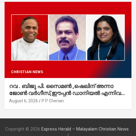
CHRISTIAN NEWS
റവ . ബിജു പി. സൈമൺ ,ഷെലിന് അന്നാ
ജോൺ വർഗീസ്,ഈപ്പൻ ഡാനിയൽ എന്നിവർ
മാർത്തോമാ സഭാ കൗൺസിലിലേക്കു
August 6, 2026
P P Cherian
തിരഞ്ഞെടുക്കപ്പെട്ടു
Copyright © 2026
Express Herald – Malayalam Christian News