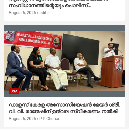
സംവിധാനത്തിന്റെയും പൊലീസ്
സ്റ്റേഷനുകളുടെയും മുഖഛായ മാറുകയാണ് :
August 6, 2026
editor
ആഭ്യന്തരമന്ത്രി ശ്രീ.രമേശ് ചെന്നിത്തല
USA
ഡാളസ് കേരള അസോസിയേഷൻ മേയർ ശ്രീ.
വി. വി. രാജേഷിന് ഉജ്വല സ്വീകരണം നൽകി
August 6, 2026
P P Cherian