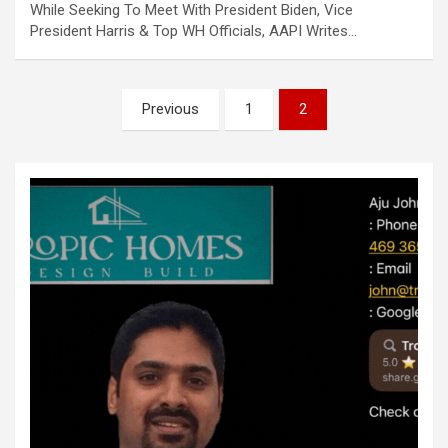
While Seeking To Meet With President Biden, Vice
President Harris & Top WH Officials, AAPI Writes…
Posts
Previous
1
2
pagination