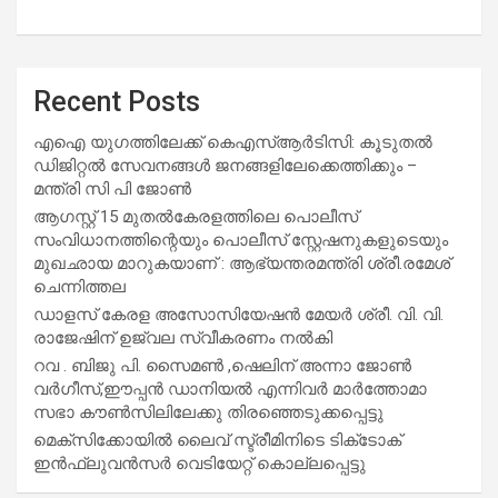
Recent Posts
എഐ യുഗത്തിലേക്ക് കെഎസ്ആർടിസി: കൂടുതൽ
ഡിജിറ്റൽ സേവനങ്ങൾ ജനങ്ങളിലേക്കെത്തിക്കും –
മന്ത്രി സി പി ജോൺ
ആഗസ്റ്റ് 15 മുതല്‍കേരളത്തിലെ പൊലീസ്
സംവിധാനത്തിന്റെയും പൊലീസ് സ്റ്റേഷനുകളുടെയും
മുഖഛായ മാറുകയാണ് : ആഭ്യന്തരമന്ത്രി ശ്രീ.രമേശ്
ചെന്നിത്തല
ഡാളസ് കേരള അസോസിയേഷൻ മേയർ ശ്രീ. വി. വി.
രാജേഷിന് ഉജ്വല സ്വീകരണം നൽകി
റവ . ബിജു പി. സൈമൺ ,ഷെലിന് അന്നാ ജോൺ
വർഗീസ്,ഈപ്പൻ ഡാനിയൽ എന്നിവർ മാർത്തോമാ
സഭാ കൗൺസിലിലേക്കു തിരഞ്ഞെടുക്കപ്പെട്ടു
മെക്സിക്കോയിൽ ലൈവ് സ്ട്രീമിനിടെ ടിക്‌ടോക്
ഇൻഫ്ലുവൻസർ വെടിയേറ്റ് കൊല്ലപ്പെട്ടു