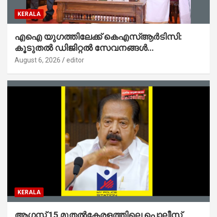
KERALA
എഐ യുഗത്തിലേക്ക് കെഎസ്ആർടിസി:
കൂടുതൽ ഡിജിറ്റൽ സേവനങ്ങൾ
ജനങ്ങളിലേക്കെത്തിക്കും – മന്ത്രി സി പി
August 6, 2026
editor
ജോൺ
KERALA
ആഗസ്റ്റ് 15 മുതല്‍കേരളത്തിലെ പൊലീസ്