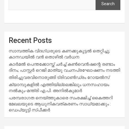
Search
Recent Posts
സാമ്പത്തിക വിദഗ്ധരുടെ കണക്കുകൂട്ടൽ തെറ്റിച്ചു;
കാനഡയിൽ വൻ തൊഴിൽ വർധന
കാർമൽ പെന്തക്കോസ്ത് ചർച്ച് കൺവെൻഷന്റെ രണ്ടാം
ദിനം; പാസ്റ്റർ റെജി മാത്യു വചനപ്രഘോഷണം നടത്തി
തിരിച്ചുവരവിനൊരുങ്ങി ട്രിവാൺഡ്രം റോയൽസ്
ക്യാമ്പുകളിൽ എത്തിയില്ലെങ്കിലും ധനസഹായം
നൽകും-മന്ത്രി എ.പി. അനിൽകുമാർ
പരമ്പരാഗത നെയ്ത്തുകാരെ സംരക്ഷിച്ച് കൈത്തറി
മേഖലയുടെ ആധുനികവത്കരണം സാധ്യമാക്കും :
ഡെപ്യൂട്ടി സ്പീക്കർ