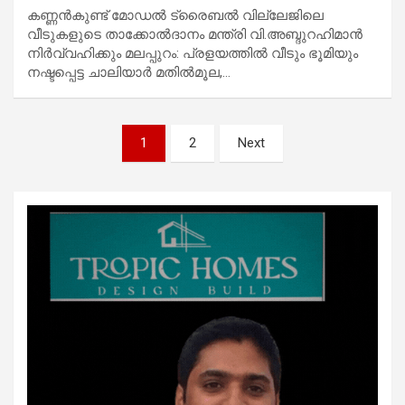
കണ്ണന്‍കുണ്ട് മോഡല്‍ ട്രൈബല്‍ വില്ലേജിലെ
വീടുകളുടെ താക്കോല്‍ദാനം മന്ത്രി വി.അബ്ദുറഹിമാന്‍
നിര്‍വ്വഹിക്കും മലപ്പുറം: പ്രളയത്തില്‍ വീടും ഭൂമിയും
നഷ്ടപ്പെട്ട ചാലിയാര്‍ മതില്‍മൂല,…
Posts
1
2
Next
pagination