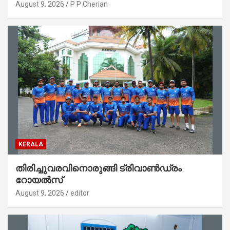
വചനപ്രഘോഷണം നടത്തി
August 9, 2026
P P Cherian
KERALA
തിരിച്ചുവരവിനൊരുങ്ങി ട്രിവാൺഡ്രം
റോയൽസ്
August 9, 2026
editor