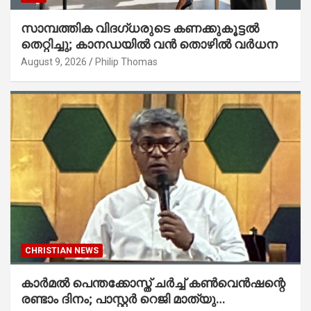
സാമ്പത്തിക വിദഗ്ധരുടെ കണക്കുകൂട്ടൽ
തെറ്റിച്ചു; കാനഡയിൽ വൻ തൊഴിൽ വർധന
August 9, 2026
Philip Thomas
CHRISTIAN NEWS
കാർമൽ പെന്തക്കോസ്ത് ചർച്ച് കൺവെൻഷന്റെ
രണ്ടാം ദിനം; പാസ്റ്റർ റെജി മാത്യു