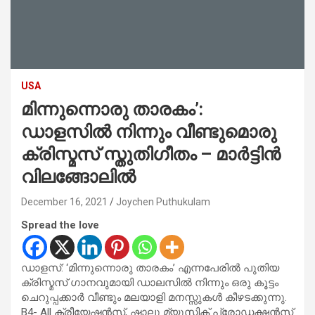
USA
മിന്നുന്നൊരു താരകം’:
ഡാളസിൽ നിന്നും വീണ്ടുമൊരു
ക്രിസ്മസ് സ്തുതിഗീതം – മാർട്ടിൻ
വിലങ്ങോലിൽ
December 16, 2021
Joychen Puthukulam
Spread the love
ഡാളസ്: ‘മിന്നുന്നൊരു താരകം’ എന്നപേരിൽ പുതിയ
ക്രിസ്മസ് ഗാനവുമായി ഡാലസിൽ നിന്നും ഒരു കൂട്ടം
ചെറുപ്പക്കാർ വീണ്ടും മലയാളി മനസ്സുകൾ കീഴടക്കുന്നു.
B4- All ക്രീയേഷൻസ്, ഷാലു മ്യൂസിക് പ്രോഡക്ഷൻസ്