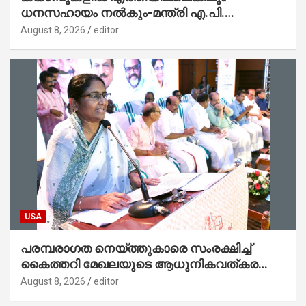
ധനസഹായം നൽകും-മന്ത്രി എ.പി.
അനിൽകുമാർ
August 8, 2026
editor
USA
പരമ്പരാഗത നെയ്ത്തുകാരെ സംരക്ഷിച്ച്
കൈത്തറി മേഖലയുടെ ആധുനികവത്കരണം
സാധ്യമാക്കും : ഡെപ്യൂട്ടി സ്പീക്കർ
August 8, 2026
editor