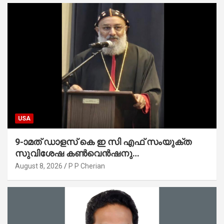
USA
9-ാമത് ഡാളസ് കെ ഇ സി എഫ് സംയുക്ത
സുവിശേഷ കൺവെൻഷനു
പ്രാർത്ഥനാനിർഭരമായ തുടക്കം
August 8, 2026
P P Cherian