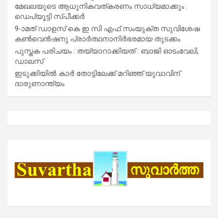
മേഖലയുടെ ആധുനികവത്കരണം സാധ്യമാക്കും :
ഡെപ്യൂട്ടി സ്പീക്കർ
9-ാമത് ഡാളസ് കെ ഇ സി എഫ് സംയുക്ത സുവിശേഷ
കൺവെൻഷനു പ്രാർത്ഥനാനിർഭരമായ തുടക്കം
പുസ്തക പരിചയം : തയ്യാറാക്കിയത് : ബാജി ഓടംവേലി,
ഡാലസ്
ഇടുക്കിയിൽ കാർ തോട്ടിലേക്ക് മറിഞ്ഞ് യുവാവിന്
ദാരുണാന്ത്യം