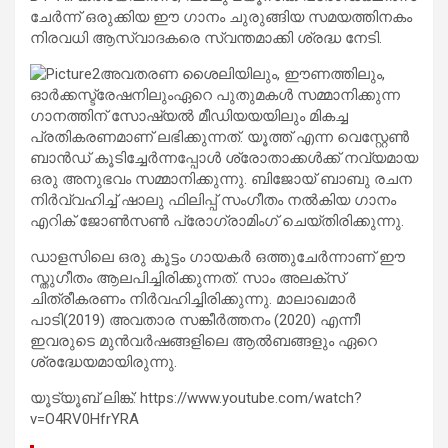
ചേർന്ന് ഒരുക്കിയ ഈ ഗാനം ചുരുങ്ങിയ സമയത്തിനകം
നിരവധി ആസ്വാദകരെ സ്വന്തമാക്കി ശ്രദ്ധ നേടി.
അവതരണ ശൈലിയിലും, ഈണത്തിലും,
ഓർക്കസ്ട്രേഷനിലുംഏറെ പുതുമകൾ സമ്മാനിക്കുന്ന
ഗാനത്തിന് സോഷ്യൽ മീഡിയയയിലും മികച്ച
പ്രതികരണമാണ് ലഭിക്കുന്നത്. യൂത്ത് എന്ന വെസ്റ്റേൺ
ബാൻഡ് കൂടിച്ചേർന്നപ്പോൾ ശ്രോതാക്കൾക്ക് നവ്യമായ
ഒരു അനുഭവം സമ്മാനിക്കുന്നു. ബിജോയ് ബാബു രചന
നിർവ്വഹിച്ച് ഷാലു ഫിലിപ്പ് സംഗീതം നൽകിയ ഗാനം
എറിക് ജോൺസൺ പ്രോഗ്രാമിംഗ് ചെയ്തിരിക്കുന്നു.
ഡാളസിലെ ഒരു കൂട്ടം ഗായകർ ഒത്തുചേർന്നാണ്‌ ഈ
സ്തുഗീതം ആലപിച്ചിരിക്കുന്നത്. സാം അലക്സ്
ചിത്രീകരണം നിർവഹിച്ചിരിക്കുന്നു. മാലാഖമാർ
പാടി(2019) അവതാര സങ്കീർത്തനം (2020) എന്നീ
ഇവരുടെ മുൻവർഷങ്ങളിലെ ആൽബങ്ങളും ഏറെ
ശ്രദ്ധേയമായിരുന്നു.
യൂട്യൂബ് ലിങ്ക്: https://www.youtube.com/watch?
v=O4RV0HfrYRA