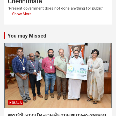
Chennithala
"Present government does not done anything for public"
...
Show More
You may Missed
KERALA
അഗ്രി-ഫുഡ് ചെറുകിട സൂക്ഷ്മ സംരംഭങ്ങളെ