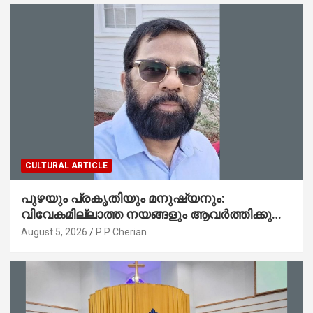
CULTURAL ARTICLE
പുഴയും പ്രകൃതിയും മനുഷ്യനും:
വിവേകമില്ലാത്ത നയങ്ങളും ആവർത്തിക്കുന്ന
ദുരന്തങ്ങളും : റവ. ജെയിംസ് കെ.
August 5, 2026
P P Cherian
ജോൺ(ലബ്ബക്ക്, ടെക്സാസ്)