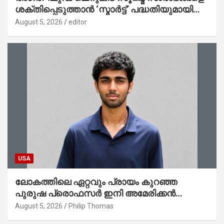
ശക്തിപ്പെടുത്താന്‍ ‘സ്മാര്‍ട്ട്’ പദ്ധതിയുമായി
കേര; ലോഗോ മുഖ്യമന്ത്രി പ്രകാശനം
August 5, 2026
editor
ചെയ്തു
USA
ലോകത്തിലെ ഏറ്റവും പ്രായം കുറഞ്ഞ
പുരുഷ പ്രൊഫസർ ഇനി അമേരിക്കൻ
മലയാളി നേഥൻ തോമസ്
August 5, 2026
Philip Thomas