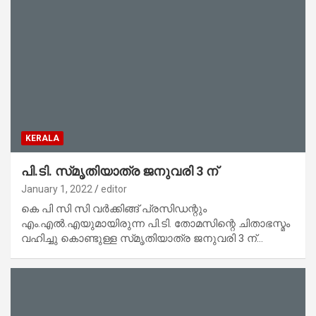
KERALA
പി.ടി. സ്‌മൃതിയാത്ര ജനുവരി 3 ന്
January 1, 2022
editor
കെ പി സി സി വർക്കിങ്ങ് പ്രസിഡന്റും
എം.എൽ.എയുമായിരുന്ന പി.ടി. തോമസിന്റെ ചിതാഭസ്മം
വഹിച്ചു കൊണ്ടുള്ള സ്‌മൃതിയാത്ര ജനുവരി 3 ന്…