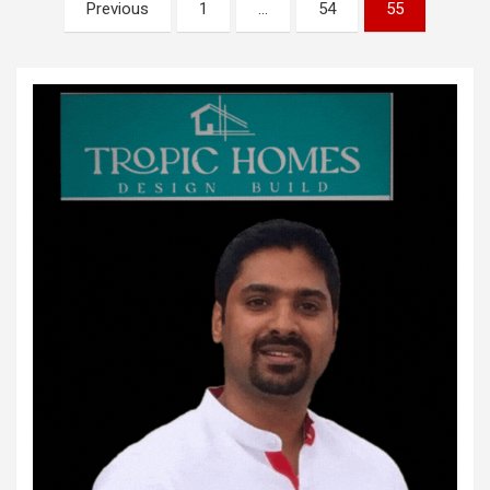
Posts
Previous
1
…
54
55
pagination