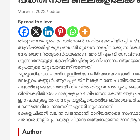
March 5, 2022
editor
Spread the love
തിരുവനന്തപുരം: ഹോർമോൺ രഹിത കോഴിയിറച്ചി ലഭ്യ
ആവിഷ്‌ക്കരിച്ച് കുടുംബശ്രീ മുഖേന നടപ്പിലാക്കുന്ന ‘
നേടിയെന്ന് തദ്ദേശസ്വയംഭരണ മന്ത്രി എം വി ഗോവിന്ദൻ മ
ഗുണമേന്മയുള്ള കോഴിയിറച്ചിയുടെ വിപണനം ന്യായമായ വില
രൂപയുടെ വിറ്റുവരവാണ് നടന്നത്.
ചുരുങ്ങിയ കാലത്തിനുള്ളിൽ ജനപ്രിയമായ പദ്ധതി നാല് ജ
മലപ്പുറം, കണ്ണൂർ, ആലപ്പുഴ ജില്ലകളിലാണ് പുതിയതായി
പദ്ധതിയുടെ ഭാഗമായി നിലവിൽ തിരുവനന്തപുരം, കൊല്ല
ജില്ലകളിൽ 260 ഫാമുകളും 94 വിപണന കേന്ദ്രങ്ങളും പ്രവ
ഈ ഫാമുകളിൽ നിന്നും വളർച്ചയെത്തിയ ബ്രോയിലർ 
കേന്ദ്രങ്ങളിലേക്ക് നേരിട്ട് എത്തിക്കുകയാണ്.
കേരള ചിക്കൻ വലിയ വിജയമായി മാറിയതോടെ സംസ്ഥാനത
പ്രദേശങ്ങളിലും കേരള ചിക്കൻ ലഭ്യമാക്കണമെന്ന് ആവശ്യ
Author