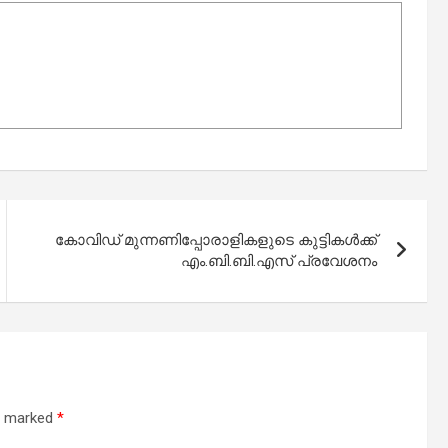
കോവിഡ് മുന്നണിപ്പോരാളികളുടെ കുട്ടികൾക്ക്
എം.ബി.ബി.എസ് പ്രവേശനം
re marked
*