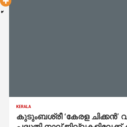
KERALA
കുടുംബശ്രീ ‘കേരള ചിക്കൻ’ വ
പദ്ധതി നാല് ജില്ലകളിലേക്ക് കൂ