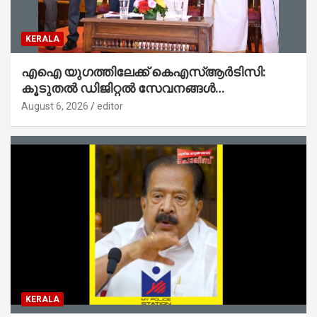
KERALA
എഐ യുഗത്തിലേക്ക് കെഎസ്ആർടിസി:
കൂടുതൽ ഡിജിറ്റൽ സേവനങ്ങൾ
ജനങ്ങളിലേക്കെത്തിക്കും – മന്ത്രി സി പി
August 6, 2026
editor
ജോൺ
KERALA