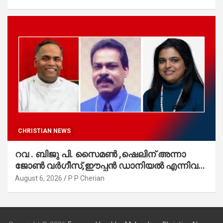
CHRISTIAN NEWS
റവ . ബിജു പി. സൈമൺ ,ഷെലിന് അന്നാ
ജോൺ വർഗീസ്,ഈപ്പൻ ഡാനിയൽ എന്നിവർ
മാർത്തോമാ സഭാ കൗൺസിലിലേക്കു
August 6, 2026
P P Cherian
തിരഞ്ഞെടുക്കപ്പെട്ടു