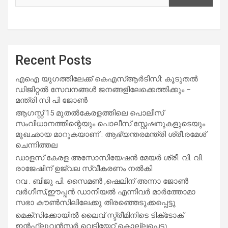
Recent Posts
എഐ യുഗത്തിലേക്ക് കെഎസ്ആർടിസി: കൂടുതൽ
ഡിജിറ്റൽ സേവനങ്ങൾ ജനങ്ങളിലേക്കെത്തിക്കും –
മന്ത്രി സി പി ജോൺ
ആഗസ്റ്റ് 15 മുതല്‍കേരളത്തിലെ പൊലീസ്
സംവിധാനത്തിന്റെയും പൊലീസ് സ്റ്റേഷനുകളുടെയും
മുഖഛായ മാറുകയാണ് : ആഭ്യന്തരമന്ത്രി ശ്രീ.രമേശ്
ചെന്നിത്തല
ഡാളസ് കേരള അസോസിയേഷൻ മേയർ ശ്രീ. വി. വി.
രാജേഷിന് ഉജ്വല സ്വീകരണം നൽകി
റവ . ബിജു പി. സൈമൺ ,ഷെലിന് അന്നാ ജോൺ
വർഗീസ്,ഈപ്പൻ ഡാനിയൽ എന്നിവർ മാർത്തോമാ
സഭാ കൗൺസിലിലേക്കു തിരഞ്ഞെടുക്കപ്പെട്ടു
മെക്സിക്കോയിൽ ലൈവ് സ്ട്രീമിനിടെ ടിക്‌ടോക്
ഇൻഫ്ലുവൻസർ വെടിയേറ്റ് കൊല്ലപ്പെട്ടു