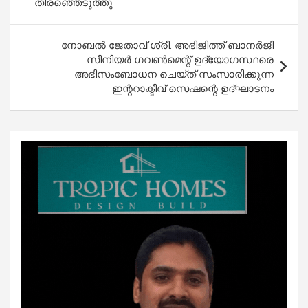
തിരഞ്ഞെടുത്തു
നോബൽ ജേതാവ് ശ്രീ. അഭിജിത്ത് ബാനർജി
സീനിയർ ഗവൺമെന്റ് ഉദ്യോഗസ്ഥരെ
അഭിസംബോധന ചെയ്ത് സംസാരിക്കുന്ന
ഇന്ററാക്ടീവ്‌ സെഷന്റെ ഉദ്ഘാടനം