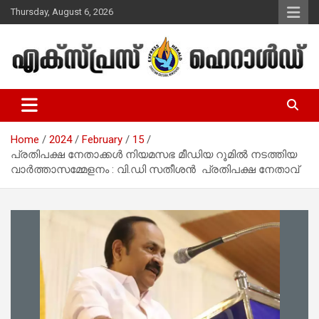
Skip
Thursday, August 6, 2026
to
content
Malayalam Christian News
Express Herald – Malayalam
Christian News
Home
2024
February
15
പ്രതിപക്ഷ നേതാക്കള്‍ നിയമസഭ മീഡിയ റൂമില്‍ നടത്തിയ
വാര്‍ത്താസമ്മേളനം : വി.ഡി സതീശന്‍ പ്രതിപക്ഷ നേതാവ്