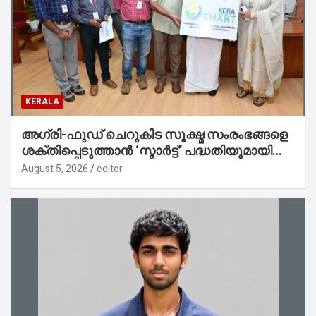
KERALA
അഗ്രി-ഫുഡ് ചെറുകിട സൂക്ഷ്മ സംരംഭങ്ങളെ
ശക്തിപ്പെടുത്താന്‍ ‘സ്മാര്‍ട്ട്’ പദ്ധതിയുമായി
കേര; ലോഗോ മുഖ്യമന്ത്രി പ്രകാശനം
August 5, 2026
editor
ചെയ്തു