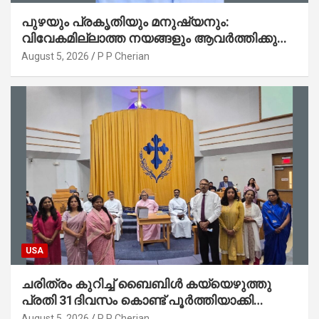
പുഴയും പ്രകൃതിയും മനുഷ്യനും:
വിവേകമില്ലാത്ത നയങ്ങളും ആവർത്തിക്കുന്ന
ദുരന്തങ്ങളും : റവ. ജെയിംസ് കെ.
August 5, 2026
P P Cherian
ജോൺ(ലബ്ബക്ക്, ടെക്സാസ്)
USA
ചരിത്രം കുറിച്ച് ബൈബിൾ കയ്യെഴുത്തു
പ്രതി 31ദിവസം കൊണ്ട് പൂർത്തിയാക്കി
മാർത്തോമ്മാ ചർച്ച് ഓഫ് ഡാളസ് ഫാർമേഴ്‌സ്
August 5, 2026
P P Cherian