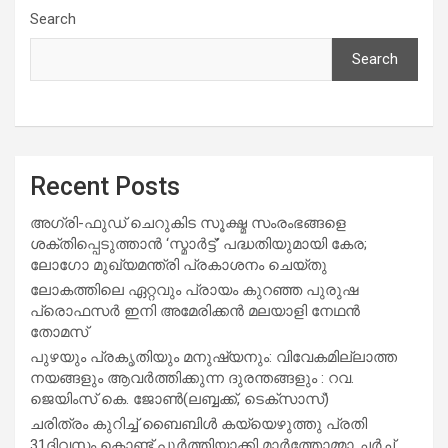
Search
Search
Recent Posts
അഗ്രി-ഫുഡ് ചെറുകിട സൂക്ഷ്മ സംരംഭങ്ങളെ
ശക്തിപ്പെടുത്താന്‍ ‘സ്മാര്‍ട്ട്’ പദ്ധതിയുമായി കേര;
ലോഗോ മുഖ്യമന്ത്രി പ്രകാശനം ചെയ്തു
ലോകത്തിലെ ഏറ്റവും പ്രായം കുറഞ്ഞ പുരുഷ
പ്രൊഫസർ ഇനി അമേരിക്കൻ മലയാളി നേഥൻ
തോമസ്
പുഴയും പ്രകൃതിയും മനുഷ്യനും: വിവേകമില്ലാത്ത
നയങ്ങളും ആവർത്തിക്കുന്ന ദുരന്തങ്ങളും : റവ.
ജെയിംസ് കെ. ജോൺ(ലബ്ബക്ക്, ടെക്സാസ്)
ചരിത്രം കുറിച്ച് ബൈബിൾ കയ്യെഴുത്തു പ്രതി
31ദിവസം കൊണ്ട് പൂർത്തിയാക്കി മാർത്തോമ്മാ ചർച്ച്