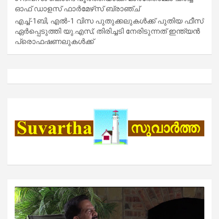
ഓഫ് ഡാളസ് ഫാർമേഴ്‌സ് ബ്രാഞ്ച്
എച്ച്-1ബി, എൽ-1 വിസ പുതുക്കലുകൾക്ക് പുതിയ ഫീസ്
ഏർപ്പെടുത്തി യു.എസ്; തിരിച്ചടി നേരിടുന്നത് ഇന്ത്യൻ
പ്രൊഫഷണലുകൾക്ക്