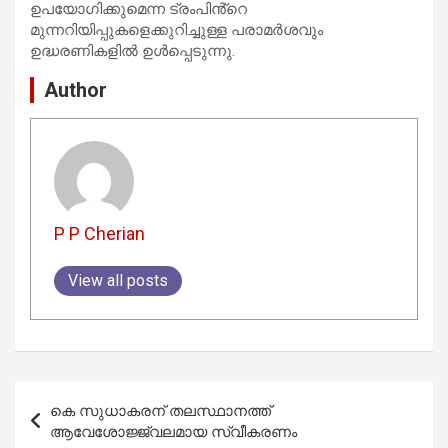
ഉപയോഗിക്കുമെന്ന ട്രംപിൻ്റെ
മുന്നറിയിപ്പുകളെക്കുറിച്ചുള്ള പരാമർശവും
ഉദ്ധരണികളിൽ ഉൾപ്പെടുന്നു.
Author
P P Cherian
View all posts
Post
കെ സുധാകരന് തലസ്ഥാനത്ത്
navigation
ആവേശോജ്ജ്വലമായ സ്വീകരണം