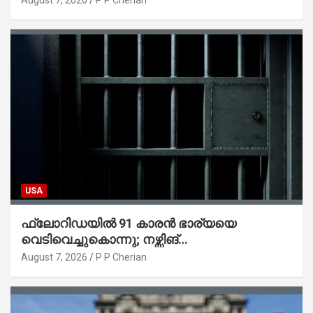
USA
ഫ്ലോറിഡയിൽ 91 കാരൻ ഭാര്യയെ
വെടിവെച്ചുകൊന്നു; നഴ്സിങ്
ഹോമിലാക്കില്ലെന്ന് നൽകിയ വാഗ്ദാനം
August 7, 2026
P P Cherian
പാലിച്ചതായി മൊഴി