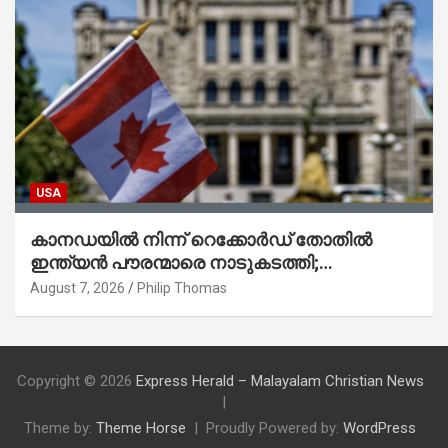
USA
കാനഡയിൽ നിന്ന് റെക്കോർഡ് തോതിൽ
ഇന്ത്യൻ പൗരന്മാരെ നാടുകടത്തി;
ആറുമാസത്തിനിടെ 3,323 പേർ
August 7, 2026
Philip Thomas
Copyright © 2026
Express Herald – Malayalam Christian News
Theme by:
Theme Horse
Proudly Powered by:
WordPress