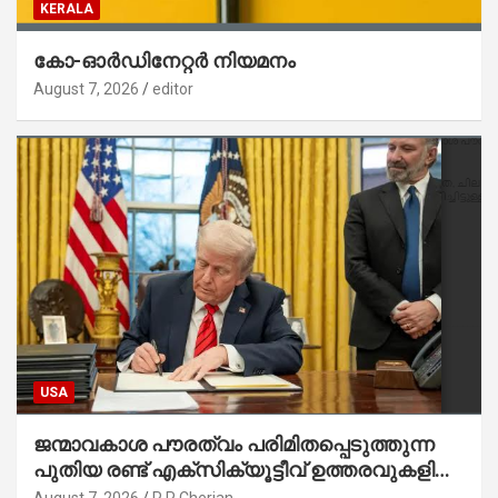
KERALA
കോ-ഓർഡിനേറ്റർ നിയമനം
August 7, 2026
editor
USA
ജന്മാവകാശ പൗരത്വം പരിമിതപ്പെടുത്തുന്ന
പുതിയ രണ്ട് എക്സിക്യൂട്ടീവ് ഉത്തരവുകളിൽ
ട്രംപ് ഒപ്പുവെച്ചു
August 7, 2026
P P Cherian