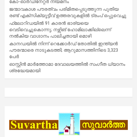
കോ-ഓർഡിനേറ്റർ നിയമനം
ജന്മാവകാശ പൗരത്വം പരിമിതപ്പെടുത്തുന്ന പുതിയ
രണ്ട് എക്സിക്യൂട്ടീവ് ഉത്തരവുകളിൽ ട്രംപ് ഒപ്പുവെച്ചു
ഫ്ലോറിഡയിൽ 91 കാരൻ ഭാര്യയെ
വെടിവെച്ചുകൊന്നു; നഴ്സിങ് ഹോമിലാക്കില്ലെന്ന്
നൽകിയ വാഗ്ദാനം പാലിച്ചതായി മൊഴി
കാനഡയിൽ നിന്ന് റെക്കോർഡ് തോതിൽ ഇന്ത്യൻ
പൗരന്മാരെ നാടുകടത്തി; ആറുമാസത്തിനിടെ 3,323
പേർ
ഓസ്റ്റിൻ മാർത്തോമാ ദേവാലയത്തിൽ സംഗീത ധ്യാനം
ശ്രദ്ധേയമായി