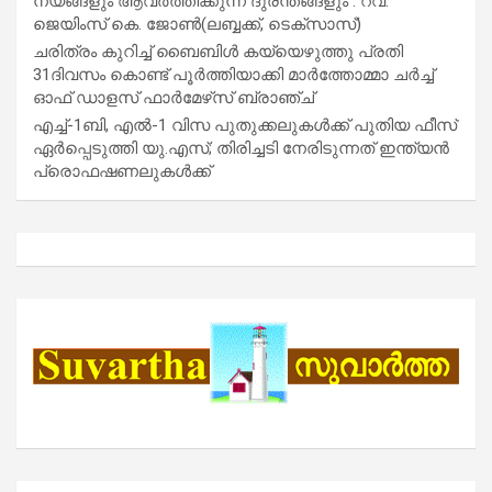
നയങ്ങളും ആവർത്തിക്കുന്ന ദുരന്തങ്ങളും : റവ.
ജെയിംസ് കെ. ജോൺ(ലബ്ബക്ക്, ടെക്സാസ്)
ചരിത്രം കുറിച്ച് ബൈബിൾ കയ്യെഴുത്തു പ്രതി
31ദിവസം കൊണ്ട് പൂർത്തിയാക്കി മാർത്തോമ്മാ ചർച്ച്
ഓഫ് ഡാളസ് ഫാർമേഴ്‌സ് ബ്രാഞ്ച്
എച്ച്-1ബി, എൽ-1 വിസ പുതുക്കലുകൾക്ക് പുതിയ ഫീസ്
ഏർപ്പെടുത്തി യു.എസ്; തിരിച്ചടി നേരിടുന്നത് ഇന്ത്യൻ
പ്രൊഫഷണലുകൾക്ക്