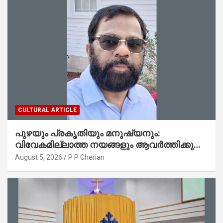
CULTURAL ARTICLE
പുഴയും പ്രകൃതിയും മനുഷ്യനും:
വിവേകമില്ലാത്ത നയങ്ങളും ആവർത്തിക്കുന്ന
ദുരന്തങ്ങളും : റവ. ജെയിംസ് കെ.
August 5, 2026
P P Cherian
ജോൺ(ലബ്ബക്ക്, ടെക്സാസ്)