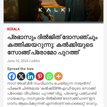
KERALA
പ്രഭാസും ദില്‍ജിത് ദോസഞ്ചും
കത്തിക്കയറുന്നു: കല്‍ക്കിയുടെ
സോങ്ങ് പ്രോമോ പുറത്ത്
June 16, 2024
editor
Spread the love
നാഗ് അശ്വിൻ സംവിധാനം ചെയ്യുന്ന സയൻസ്
ഫിക്ഷൻ ചിത്രമായ ‘കൽക്കി2898എഡി’യുടെ സോങ്ങ്
പ്രോമോ വീഡിയോ പുറത്ത് വിട്ടു. പ്രശസ്ത പഞ്ചാബി
ഗായകനും നടനുമായ ദിൽജിത്ത് ദോസഞ്ചാണ് ഈ
ഗാനം ആലപിക്കുന്നത് എന്നതാണ് ഹൈലൈറ്റ്. വെറും