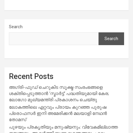
Search
Search
Recent Posts
അഗ്രി-ഫുഡ് ചെറുകിട സൂക്ഷ്മ സംരംഭങ്ങളെ
ശക്തിപ്പെടുത്താന്‍ ‘സ്മാര്‍ട്ട്’ പദ്ധതിയുമായി കേര;
ലോഗോ മുഖ്യമന്ത്രി പ്രകാശനം ചെയ്തു
ലോകത്തിലെ ഏറ്റവും പ്രായം കുറഞ്ഞ പുരുഷ
പ്രൊഫസർ ഇനി അമേരിക്കൻ മലയാളി നേഥൻ
തോമസ്
പുഴയും പ്രകൃതിയും മനുഷ്യനും: വിവേകമില്ലാത്ത