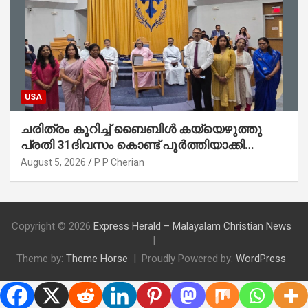
USA
ചരിത്രം കുറിച്ച് ബൈബിൾ കയ്യെഴുത്തു
പ്രതി 31ദിവസം കൊണ്ട് പൂർത്തിയാക്കി
മാർത്തോമ്മാ ചർച്ച് ഓഫ് ഡാളസ് ഫാർമേഴ്‌സ്
August 5, 2026
P P Cherian
ബ്രാഞ്ച്
Copyright © 2026
Express Herald – Malayalam Christian News
Theme by:
Theme Horse
Proudly Powered by:
WordPress