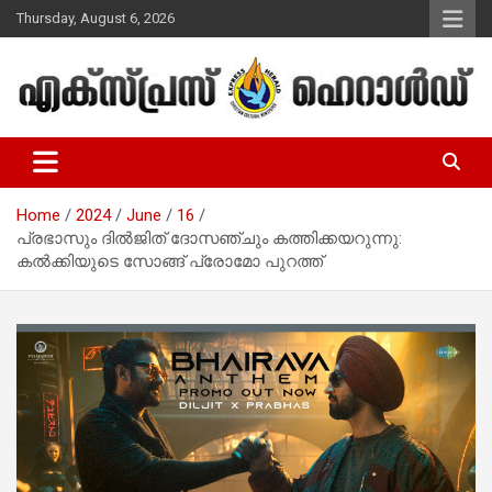
Skip
Thursday, August 6, 2026
to
content
Malayalam Christian News
Express Herald – Malayalam
Christian News
Home
2024
June
16
പ്രഭാസും ദില്‍ജിത് ദോസഞ്ചും കത്തിക്കയറുന്നു:
കല്‍ക്കിയുടെ സോങ്ങ് പ്രോമോ പുറത്ത്