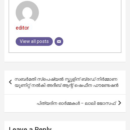
editor
View all posts
Post
സബർമതി സ്പെഷ്യൽ സ്കൂളിന് ബ്രഡ് നിർമ്മാണ
navigation
യൂണിറ്റ് നൽകി അദീബ് ആന്റ് ഷെഫീന ഫൗണ്ടേഷൻ
പിത്യദിന ഓര്‍മ്മകള്‍ – ലാലി ജോസഫ്
Leave a Reply