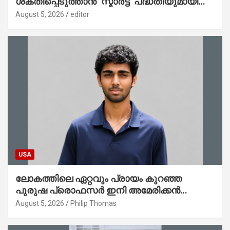
ശക്തിപ്പെടുത്താന്‍ ‘സ്മാര്‍ട്ട്’ പദ്ധതിയുമായി
കേര; ലോഗോ മുഖ്യമന്ത്രി പ്രകാശനം
August 5, 2026
editor
ചെയ്തു
USA
ലോകത്തിലെ ഏറ്റവും പ്രായം കുറഞ്ഞ
പുരുഷ പ്രൊഫസർ ഇനി അമേരിക്കൻ
മലയാളി നേഥൻ തോമസ്
August 5, 2026
Philip Thomas