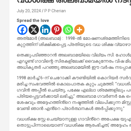
July 20, 2024
P P Cherian
Spread the love
അത്‌മോർ (അലബാമ) : 1998-ൽ മോഷണശ്രമത്തിനിടെ
കുറ്റത്തിന് ശിക്ഷിക്കപ്പെട്ട പ്രതിയുടെ വധ ശിക്ഷ വ്
തെക്കുപടിഞ്ഞാറൻ അലബാമയിലെ വില്യം സി. ഹോൾമാ
എഡ്മണ്ട് ഗാവിന്റെ സിരകളിലേക്ക് വൈകുന്നേരം വിഷ മിശ്
അധികൃതർ പറഞ്ഞു.അലബാമയിൽ ഈ വർഷം നടപ്പാക്കുന
1998 മാർച്ച് 6-ന് ചെറോക്കി കൗണ്ടിയിൽ കൊറിയർ സർവ
മരിച്ച സംഭവത്തിൽ കൊലപാതക കുറ്റം ചുമത്തി. “വധശിക
ഗവിൻ അപ്പീൽ ചെയ്തു, പക്ഷേ എല്ലാ ശ്രമങ്ങളിലും പരാജയ
പ്രിയപ്പെട്ടവർക്കായി ലഭിച്ചു,” അലബാമ ഗവർണർ കേ
ശേഷവും അദ്ദേഹത്തിൻ്റെ നഷ്ടത്തിൽ വിലപിക്കുന്ന മിസ്റ
വേണ്ടി ഞാൻ എൻ്റെ പ്രാർത്ഥനകൾ അർപ്പിക്കുന്നു.”
വധശിക്ഷ സ്റ്റേ ചെയ്യാനുള്ള ഗാവിൻ്റെ അപേക്ഷ യുഎ
തൊട്ടുപിന്നാലെയാണ് വധശിക്ഷ ആരംഭിച്ചത്, അദ്ദേഹം