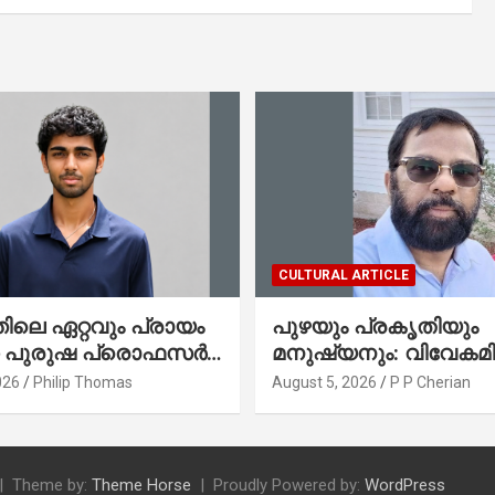
CULTURAL ARTICLE
ലെ ഏറ്റവും പ്രായം
പുഴയും പ്രകൃതിയും
ഞ പുരുഷ പ്രൊഫസർ
മനുഷ്യനും: വിവേകമി
േരിക്കൻ മലയാളി
നയങ്ങളും ആവർത്തിക്
026
Philip Thomas
August 5, 2026
P P Cherian
തോമസ്
ദുരന്തങ്ങളും : റവ. ജെയിംസ്
കെ. ജോൺ(ലബ്ബക്ക്,
ടെക്സാസ്)
Theme by:
Theme Horse
Proudly Powered by:
WordPress