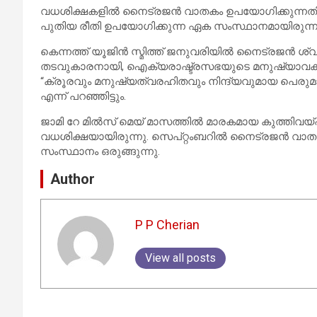
വധശിക്ഷകളിൽ നൈട്രജൻ വാതകം ഉപയോഗിക്കുന്നത
പുതിയ രീതി ഉപയോഗിക്കുന്ന ഏക സംസ്ഥാനമായിരുന്നു
കെന്നത്ത് യൂജിൻ സ്മിത്ത് ജനുവരിയിൽ നൈട്രജൻ ശ്വാ
തടവുകാരനായി, ഐക്യരാഷ്ട്രസഭയുടെ മനുഷ്യാവകാശ ക
“ക്രൂരവും മനുഷ്യത്വരഹിതവും നിന്ദ്യവുമായ പെരുമാ
എന്ന് പറഞ്ഞിട്ടും.
ജാമി റേ മിൽസ് മെയ് മാസത്തിൽ മാരകമായ കുത്തിവയ്പ
വധശിക്ഷയായിരുന്നു. സെപ്റ്റംബറിൽ നൈട്രജൻ വാത
സംസ്ഥാനം ഒരുങ്ങുന്നു.
Author
P P Cherian
View all posts