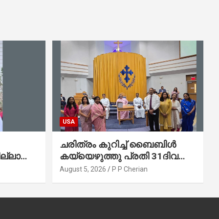
USA
ചരിത്രം കുറിച്ച് ബൈബിൾ
ല്ലാത്ത
കയ്യെഴുത്തു പ്രതി 31ദിവസം
കുന്ന
കൊണ്ട് പൂർത്തിയാക്കി
August 5, 2026
P P Cherian
മാർത്തോമ്മാ ചർച്ച് ഓഫ്
ഡാളസ് ഫാർമേഴ്‌സ് ബ്രാഞ്ച്