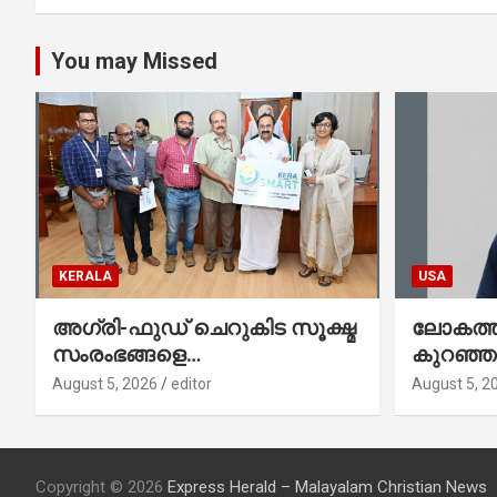
You may Missed
KERALA
USA
അഗ്രി-ഫുഡ് ചെറുകിട സൂക്ഷ്മ
ലോകത്തി
സംരംഭങ്ങളെ
കുറഞ്
ശക്തിപ്പെടുത്താന്‍ ‘സ്മാര്‍ട്ട്’
ഇനി അമ
August 5, 2026
editor
August 5, 2
പദ്ധതിയുമായി കേര; ലോഗോ
നേഥൻ 
മുഖ്യമന്ത്രി പ്രകാശനം
ചെയ്തു
Copyright © 2026
Express Herald – Malayalam Christian News