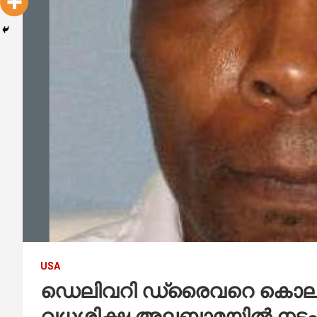
USA
ഡെലിവറി ഡ്രൈവറെ കൊലപ്പ
വധശിക്ഷ അലബാമയിൽ നടപ്പാ