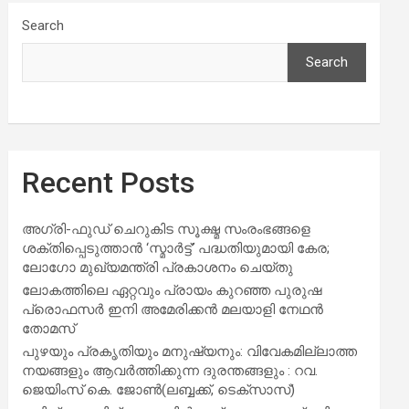
Search
Search
Recent Posts
അഗ്രി-ഫുഡ് ചെറുകിട സൂക്ഷ്മ സംരംഭങ്ങളെ
ശക്തിപ്പെടുത്താന്‍ ‘സ്മാര്‍ട്ട്’ പദ്ധതിയുമായി കേര;
ലോഗോ മുഖ്യമന്ത്രി പ്രകാശനം ചെയ്തു
ലോകത്തിലെ ഏറ്റവും പ്രായം കുറഞ്ഞ പുരുഷ
പ്രൊഫസർ ഇനി അമേരിക്കൻ മലയാളി നേഥൻ
തോമസ്
പുഴയും പ്രകൃതിയും മനുഷ്യനും: വിവേകമില്ലാത്ത
നയങ്ങളും ആവർത്തിക്കുന്ന ദുരന്തങ്ങളും : റവ.
ജെയിംസ് കെ. ജോൺ(ലബ്ബക്ക്, ടെക്സാസ്)