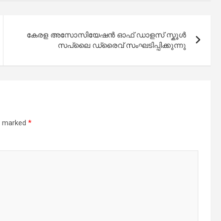
കേരള അസോസിയേഷൻ ഓഫ് ഡാളസ് സ്കൂൾ
സപ്ലൈ ഡ്രൈവ് സംഘടിപ്പിക്കുന്നു
re marked
*