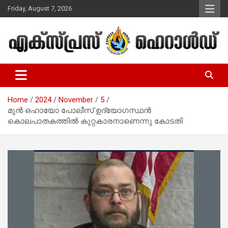
Skip
Friday, August 7, 2026
to
content
Malayalam Christian News
Express Herald – Malayalam
Christian News
Home
2024
November
5
മുൻ ഒഹായോ പോലീസ് ഉദ്യോഗസ്ഥൻ
കൊലപാതകത്തിൽ കുറ്റകാരനാണെന്നു കോടതി