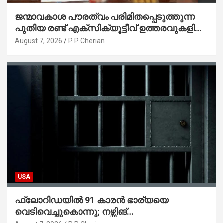
ജന്മാവകാശ പൗരത്വം പരിമിതപ്പെടുത്തുന്ന
പുതിയ രണ്ട് എക്സിക്യൂട്ടീവ് ഉത്തരവുകളിൽ
ട്രംപ് ഒപ്പുവെച്ചു
August 7, 2026
P P Cherian
USA
ഫ്ലോറിഡയിൽ 91 കാരൻ ഭാര്യയെ
വെടിവെച്ചുകൊന്നു; നഴ്സിങ്
ഹോമിലാക്കില്ലെന്ന് നൽകിയ വാഗ്ദാനം