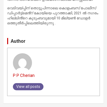
വെടിവയ്പ്പിന് തൊട്ടുപിന്നാലെ കൊളംബസ് പോലീസ്
ഡിപ്പാർട്ട്മെൻ്റ് കോയിയെ പുറത്താക്കി, 2021 ൽ നഗരം
ഹില്ലിൻ്റെ കുടുംബവുമായി 10 മില്യൺ ഡോളർ
ഒത്തുതീർപ്പിലെത്തിയിരുന്നു .
Author
P P Cherian
View all posts