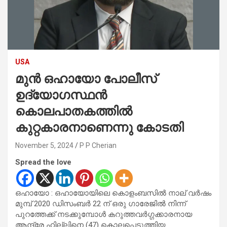
USA
മുൻ ഒഹായോ പോലീസ്
ഉദ്യോഗസ്ഥൻ
കൊലപാതകത്തിൽ
കുറ്റകാരനാണെന്നു കോടതി
November 5, 2024
P P Cherian
Spread the love
ഒഹായോ : ഒഹായോയിലെ കൊളംബസിൽ നാല് വർഷം
മുമ്പ് 2020 ഡിസംബർ 22 ന് ഒരു ഗാരേജിൽ നിന്ന്
പുറത്തേക്ക് നടക്കുമ്പോൾ കറുത്തവർഗ്ഗക്കാരനായ
ആന്ദ്രേ ഹില്ലിനെ (47) കൊലപ്പെടുത്തിയ