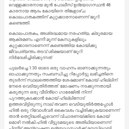
വെള്ളക്കാരനായ മുൻ പോലീസ് ഉദ്യോഗസ്ഥൻ 48
കാരനായ ആദം കോയിനെ തിങ്കളാഴ്ച
കൊലപാതകത്തിന് കുറ്റക്കാരനാണെന്ന് ജൂറി
കണ്ടെത്തി.
കൊലപാതകം, അശ്രദ്ധമായ നരഹത്യ, ക്രൂരമായ
ആക്രമണം എന്നീ മൂന്ന് കേസുകളിലും
കുറ്റക്കാരനാണെന്ന് കണ്ടെത്തിയ കോയിക്കു
ജീവപര്യന്തം തടവ് ശിക്ഷയാണ് ജൂറി
നിർദേശിച്ചിരിക്കുന്നത്
പുലർച്ചെ 1:30 ഓടെ ഒരു വാഹനം ഓണാക്കുന്നതും
ഓഫാക്കുന്നതും സംബന്ധിച്ചു റിപ്പോർട്ടു ലഭിച്ചതിനെ
തുടർന്ന് സ്ഥലത്തെത്തിയ ശേഷമാണ് കോയ് ഹില്ലിന്
നേരെ വെടിയുതിർത്തത്. മോഷണം നടക്കുന്നതായി
കരുതുന്ന ഒരു വീടിൻ്റെ ഗാരേജിൽ നിന്ന്
പുറത്തുകടക്കാൻ കോയ് ഹില്ലിനോട്
ഉത്തരവിട്ടിരുന്നു.നാല് തവണ വെടിയുതിർത്തപ്പോൾ
ഹിൽ ഒരു റിവോൾവർ കൈവശം വച്ചിരിക്കുകയാണെന്ന്
താൻ തെറ്റിദ്ധരിച്ചുവെന്ന് വിചാരണയ്ക്കിടെ കോയ്
മൊഴി നൽകി.ഹിൽ വീട്ടുടമയുടെ അതിഥിയാണെന്ന്
പിന്നീട് അന്വേഷണ ഉദ്യോഗസ്ഥർക്ക് മനസ്സിലായി.