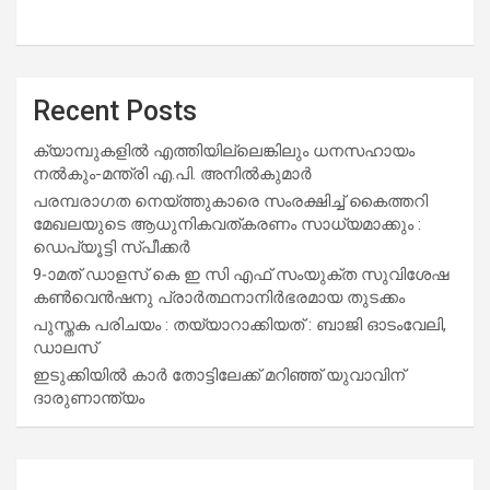
Recent Posts
ക്യാമ്പുകളിൽ എത്തിയില്ലെങ്കിലും ധനസഹായം
നൽകും-മന്ത്രി എ.പി. അനിൽകുമാർ
പരമ്പരാഗത നെയ്ത്തുകാരെ സംരക്ഷിച്ച് കൈത്തറി
മേഖലയുടെ ആധുനികവത്കരണം സാധ്യമാക്കും :
ഡെപ്യൂട്ടി സ്പീക്കർ
9-ാമത് ഡാളസ് കെ ഇ സി എഫ് സംയുക്ത സുവിശേഷ
കൺവെൻഷനു പ്രാർത്ഥനാനിർഭരമായ തുടക്കം
പുസ്തക പരിചയം : തയ്യാറാക്കിയത് : ബാജി ഓടംവേലി,
ഡാലസ്
ഇടുക്കിയിൽ കാർ തോട്ടിലേക്ക് മറിഞ്ഞ് യുവാവിന്
ദാരുണാന്ത്യം