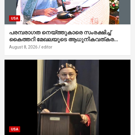
USA
പരമ്പരാഗത നെയ്ത്തുകാരെ സംരക്ഷിച്ച്
കൈത്തറി മേഖലയുടെ ആധുനികവത്കരണം
സാധ്യമാക്കും : ഡെപ്യൂട്ടി സ്പീക്കർ
August 8, 2026
editor
USA