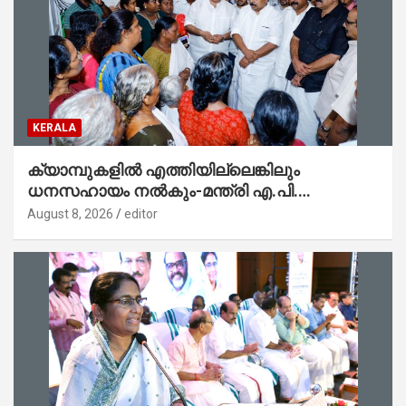
KERALA
ക്യാമ്പുകളിൽ എത്തിയില്ലെങ്കിലും
ധനസഹായം നൽകും-മന്ത്രി എ.പി.
അനിൽകുമാർ
August 8, 2026
editor