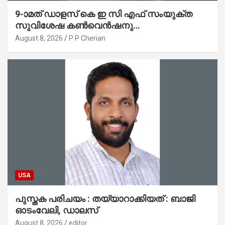
9-ാമത് ഡാളസ് കെ ഇ സി എഫ് സംയുക്ത
സുവിശേഷ കൺവെൻഷനു
പ്രാർത്ഥനാനിർഭരമായ തുടക്കം
August 8, 2026
P P Cherian
USA
പുസ്തക പരിചയം : തയ്യാറാക്കിയത് : ബാജി
ഓടംവേലി, ഡാലസ്
August 8, 2026
editor