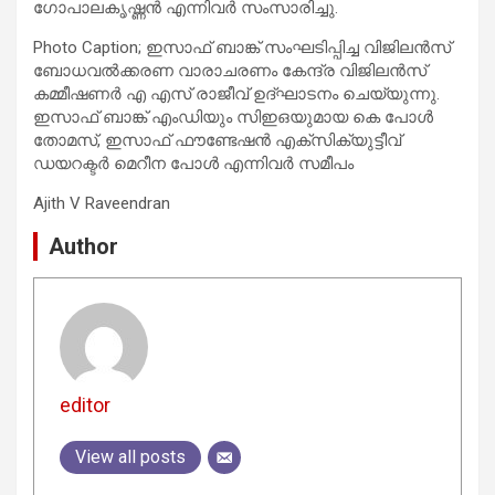
ഗോപാലകൃഷ്ണൻ എന്നിവർ സംസാരിച്ചു.
Photo Caption; ഇസാഫ് ബാങ്ക് സംഘടിപ്പിച്ച വിജിലൻസ്
ബോധവൽക്കരണ വാരാചരണം കേന്ദ്ര വിജിലൻസ്
കമ്മീഷണർ എ എസ് രാജീവ് ഉദ്ഘാടനം ചെയ്യുന്നു.
ഇസാഫ് ബാങ്ക് എംഡിയും സിഇഒയുമായ കെ പോൾ
തോമസ്, ഇസാഫ് ഫൗണ്ടേഷൻ എക്സിക്യുട്ടീവ്
ഡയറക്ടർ മെറീന പോൾ എന്നിവർ സമീപം
Ajith V Raveendran
Author
editor
View all posts