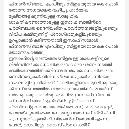
ഫിനാൻസ് ബാങ്ക് എംഡിയും സിഇഒയുമായ കെ പോൾ
തോമസ് അധ്യക്ഷത വഹിച്ചു. ധാർമ്മിക
മൂല്യങ്ങളിലൂന്നിയുള്ള സാമൂഹിക
ശാക്തീകരണത്തോടുള്ള ഇസാഫ് ബാങ്കിൻ്റെ
പ്രതിബദ്ധത ദെെന്യംദിന പ്രവർത്തനങ്ങളിലൂടെയും
വിവിധ കമ്മ്യുണിറ്റി പ്രോഗ്രാമുകളിലൂടെയും
ഉറപ്പാക്കാൻ കഴിഞ്ഞതായി ഇസാഫ് സ്‌മോൾ
ഫിനാൻസ് ബാങ്ക് എംഡിയും സിഇഒയുമായ കെ പോൾ
തോമസ് പറഞ്ഞു.
ഇസാഫിന്റെ രാജ്യത്തുടനീളമുള്ള ശാഖകളിലൂടെ
വിജിലൻസ് ബോധവൽക്കരണ വാരാചരണം നടത്തി.
ദേശീയതലത്തിൽ ക്വിസ് മത്സരം, ബോധവൽക്കരണ
സെമിനാറുകൾ, വിവിധ പ്രോഗാമുകൾ എന്നിവയും
സംഘടിപ്പിച്ചു. വിജിലൻ്റ് വാരിയേഴ്സിനെ ആദരിക്കുകയും
ക്വിസ് മത്സരത്തിൽ വിജയികളായവർക്ക് അവാർഡ്
നൽകുകയും ചെയ്തു. ചടങ്ങിൽ ഇസാഫ് സ്‌മോൾ
ഫിനാൻസ് ബാങ്ക് എക്‌സിക്യുട്ടീവ് വൈസ്
പ്രസിഡന്റുമാരായ ജോർജ് തോമസ്, ഹരി വെള്ളൂർ,
ഹേമന്ത് കുമാർ തംത, ബോസ്കോ ജോസഫ്, ഗിരീഷ് സി
പി, സുദേവ് കുമാർ വി, വിജിലൻസ് മേധാവി എം സി
പോൾ, ഡെപ്യൂട്ടി വൈസ് പ്രസിഡൻ്റ്